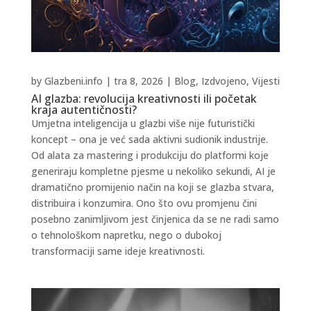
by
Glazbeni.info
|
tra 8, 2026
|
Blog
,
Izdvojeno
,
Vijesti
AI glazba: revolucija kreativnosti ili početak
kraja autentičnosti?
Umjetna inteligencija u glazbi više nije futuristički
koncept – ona je već sada aktivni sudionik industrije.
Od alata za mastering i produkciju do platformi koje
generiraju kompletne pjesme u nekoliko sekundi, AI je
dramatično promijenio način na koji se glazba stvara,
distribuira i konzumira. Ono što ovu promjenu čini
posebno zanimljivom jest činjenica da se ne radi samo
o tehnološkom napretku, nego o dubokoj
transformaciji same ideje kreativnosti.