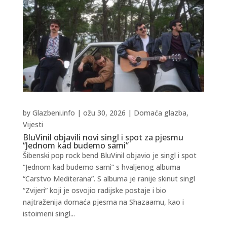
by
Glazbeni.info
|
ožu 30, 2026
|
Domaća glazba
,
Vijesti
BluVinil objavili novi singl i spot za pjesmu
“Jednom kad budemo sami”
Šibenski pop rock bend BluVinil objavio je singl i spot
“Jednom kad budemo sami” s hvaljenog albuma
“Carstvo Mediterana”. S albuma je ranije skinut singl
“Zvijeri” koji je osvojio radijske postaje i bio
najtraženija domaća pjesma na Shazaamu, kao i
istoimeni singl...