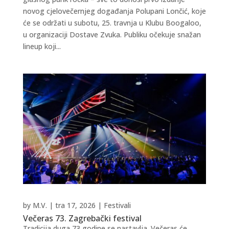
novog cjelovečernjeg događanja Polupani Lončić, koje
će se održati u subotu, 25. travnja u Klubu Boogaloo,
u organizaciji Dostave Zvuka. Publiku očekuje snažan
lineup koji...
by
M.V.
|
tra 17, 2026
|
Festivali
Večeras 73. Zagrebački festival
Tradicija duga 73 godine se nastavlja. Večeras će