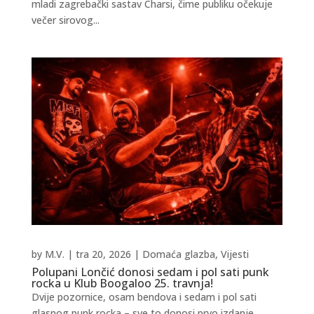
mladi zagrebački sastav Charsi, čime publiku očekuje
večer sirovog...
by
M.V.
|
tra 20, 2026
|
Domaća glazba
,
Vijesti
Polupani Lončić donosi sedam i pol sati punk
rocka u Klub Boogaloo 25. travnja!
Dvije pozornice, osam bendova i sedam i pol sati
glasnog punk rocka – sve to donosi prvo izdanje