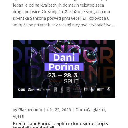
jedan je od najkvalitetnijih domaćih tekstopisaca
druge polovice 20. stoljeća. Zaslužio je stoga da mu
šibenska Šansona posveti prvu večer 21. kolovoza u
kojoj će se prikazati sav raskoš njegova stvaralaštva....
by
Glazbeni.info
|
ožu 22, 2026
|
Domaća glazba
,
Vijesti
Kreću Dani Porina u Splitu, donosimo i popis
izvođača na dodjeli