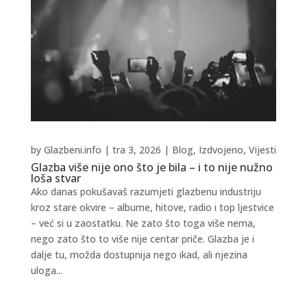
by
Glazbeni.info
|
tra 3, 2026
|
Blog
,
Izdvojeno
,
Vijesti
Glazba više nije ono što je bila – i to nije nužno
loša stvar
Ako danas pokušavaš razumjeti glazbenu industriju
kroz stare okvire – albume, hitove, radio i top ljestvice
– već si u zaostatku. Ne zato što toga više nema,
nego zato što to više nije centar priče. Glazba je i
dalje tu, možda dostupnija nego ikad, ali njezina
uloga...