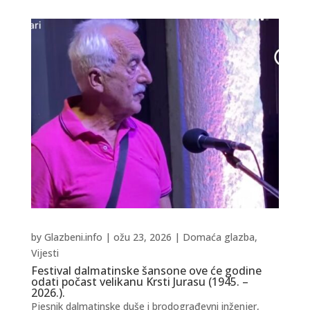
by
Glazbeni.info
|
ožu 23, 2026
|
Domaća glazba
,
Vijesti
Festival dalmatinske šansone ove će godine
odati počast velikanu Krsti Jurasu (1945. –
2026.).
Pjesnik dalmatinske duše i brodograđevni inženjer,