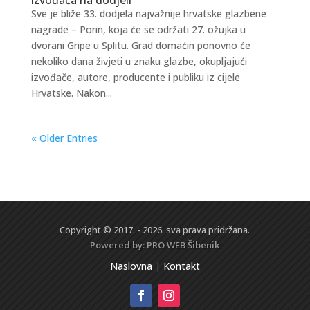
Sve je bliže 33. dodjela najvažnije hrvatske glazbene
nagrade – Porin, koja će se održati 27. ožujka u
dvorani Gripe u Splitu. Grad domaćin ponovno će
nekoliko dana živjeti u znaku glazbe, okupljajući
izvođače, autore, producente i publiku iz cijele
Hrvatske. Nakon...
« Older Entries
Copyright © 2017. - 2026. sva prava pridržana.
Powered by:
PRO WEB
Šibenik
Naslovna
|
Kontakt