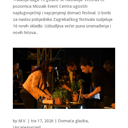
pozornica Mozaik Event Centra ugostiti
najdugovječniji i najcjenjeniji domaći festival. U borbi
za naslov pobjednika Zagrebačkog festivala sudjeluje
16 novih skladbi. Uzbudljiva večer puna iznenađenja i
novih hitova...
by
M.V.
|
tra 17, 2026
|
Domaća glazba
,
Uncategorized