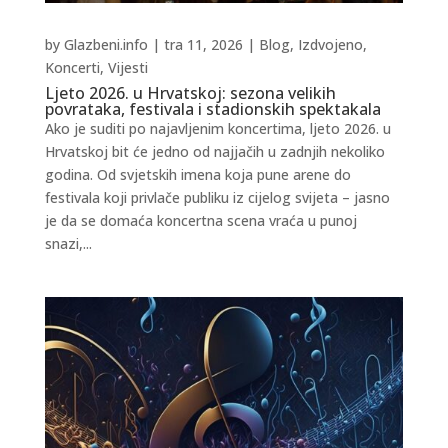
by
Glazbeni.info
|
tra 11, 2026
|
Blog
,
Izdvojeno
,
Koncerti
,
Vijesti
Ljeto 2026. u Hrvatskoj: sezona velikih
povrataka, festivala i stadionskih spektakala
Ako je suditi po najavljenim koncertima, ljeto 2026. u
Hrvatskoj bit će jedno od najjačih u zadnjih nekoliko
godina. Od svjetskih imena koja pune arene do
festivala koji privlače publiku iz cijelog svijeta – jasno
je da se domaća koncertna scena vraća u punoj
snazi,...