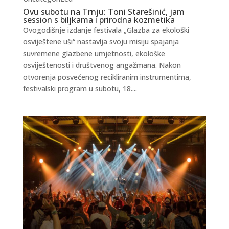
Ovu subotu na Trnju: Toni Starešinić, jam
session s biljkama i prirodna kozmetika
Ovogodišnje izdanje festivala „Glazba za ekološki
osviještene uši“ nastavlja svoju misiju spajanja
suvremene glazbene umjetnosti, ekološke
osviještenosti i društvenog angažmana. Nakon
otvorenja posvećenog recikliranim instrumentima,
festivalski program u subotu, 18....