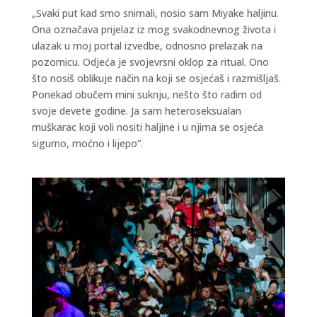
„Svaki put kad smo snimali, nosio sam Miyake haljinu.
Ona označava prijelaz iz mog svakodnevnog života i
ulazak u moj portal izvedbe, odnosno prelazak na
pozornicu. Odjeća je svojevrsni oklop za ritual. Ono
što nosiš oblikuje način na koji se osjećaš i razmišljaš.
Ponekad obučem mini suknju, nešto što radim od
svoje devete godine. Ja sam heteroseksualan
muškarac koji voli nositi haljine i u njima se osjeća
sigurno, moćno i lijepo“.