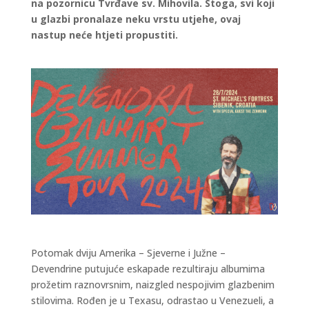
na pozornicu Tvrđave sv. Mihovila. Stoga, svi koji
u glazbi pronalaze neku vrstu utjehe, ovaj
nastup neće htjeti propustiti.
Potomak dviju Amerika – Sjeverne i Južne –
Devendrine putujuće eskapade rezultiraju albumima
prožetim raznovrsnim, naizgled nespojivim glazbenim
stilovima. Rođen je u Texasu, odrastao u Venezueli, a