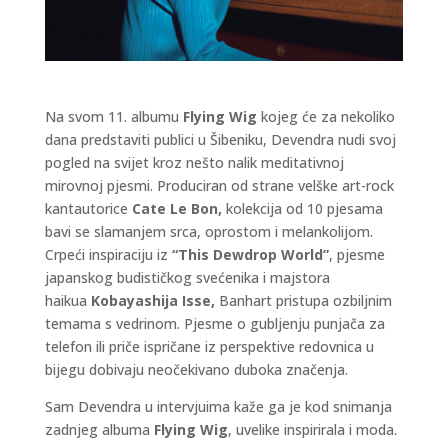
Na svom 11. albumu
Flying Wig
kojeg će za nekoliko
dana predstaviti publici u Šibeniku, Devendra nudi svoj
pogled na svijet kroz nešto nalik meditativnoj
mirovnoj pjesmi. Produciran od strane velške art-rock
kantautorice
Cate Le Bon,
kolekcija od 10 pjesama
bavi se slamanjem srca, oprostom i melankolijom.
Crpeći inspiraciju iz
“This Dewdrop World”
, pjesme
japanskog budističkog svećenika i majstora
haikua
Kobayashija Isse,
Banhart pristupa ozbiljnim
temama s vedrinom. Pjesme o gubljenju punjača za
telefon ili priče ispričane iz perspektive redovnica u
bijegu dobivaju neočekivano duboka značenja.
Sam Devendra u intervjuima kaže ga je kod snimanja
zadnjeg albuma
Flying Wig
, uvelike inspirirala i moda.