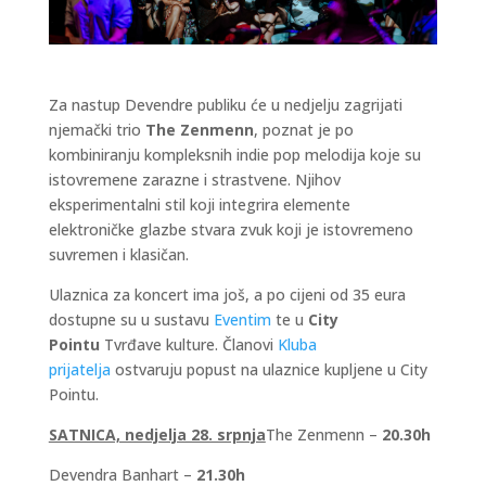
Za nastup Devendre publiku će u nedjelju zagrijati
njemački trio
The Zenmenn
, poznat je po
kombiniranju kompleksnih indie pop melodija koje su
istovremene zarazne i strastvene. Njihov
eksperimentalni stil koji integrira elemente
elektroničke glazbe stvara zvuk koji je istovremeno
suvremen i klasičan.
Ulaznica za koncert ima još, a po cijeni od 35 eura
dostupne su u sustavu
Eventim
te u
City
Pointu
Tvrđave kulture. Članovi
Kluba
prijatelja
ostvaruju popust na ulaznice kupljene u City
Pointu.
SATNICA, nedjelja 28. srpnja
The Zenmenn –
20.30h
Devendra Banhart –
21.30h