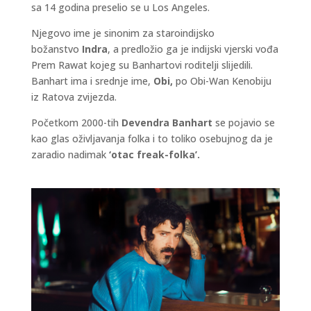
sa 14 godina preselio se u Los Angeles.
Njegovo ime je sinonim za staroindijsko
božanstvo
Indra
, a predložio ga je indijski vjerski vođa
Prem Rawat kojeg su Banhartovi roditelji slijedili.
Banhart ima i srednje ime,
Obi,
po Obi-Wan Kenobiju
iz Ratova zvijezda.
Početkom 2000-tih
Devendra Banhart
se pojavio se
kao glas oživljavanja folka i to toliko osebujnog da je
zaradio nadimak
‘otac freak-folka’.