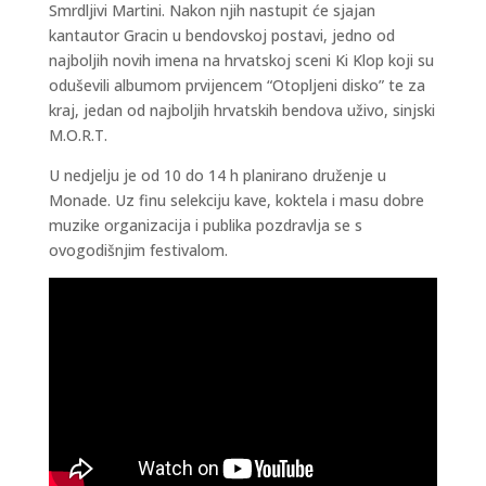
Smrdljivi Martini. Nakon njih nastupit će sjajan
kantautor Gracin u bendovskoj postavi, jedno od
najboljih novih imena na hrvatskoj sceni Ki Klop koji su
oduševili albumom prvijencem “Otopljeni disko” te za
kraj, jedan od najboljih hrvatskih bendova uživo, sinjski
M.O.R.T.
U nedjelju je od 10 do 14 h planirano druženje u
Monade. Uz finu selekciju kave, koktela i masu dobre
muzike organizacija i publika pozdravlja se s
ovogodišnjim festivalom.