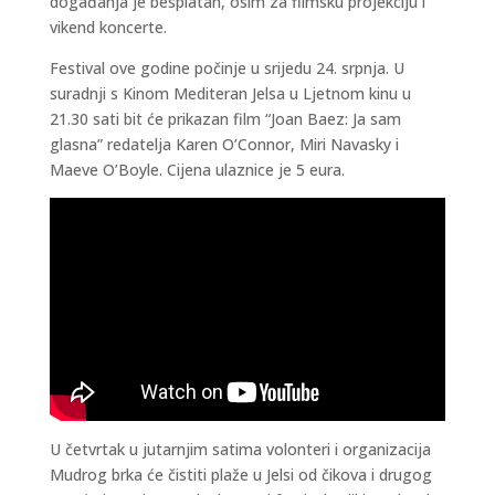
događanja je besplatan, osim za filmsku projekciju i
vikend koncerte.
Festival ove godine počinje u srijedu 24. srpnja. U
suradnji s Kinom Mediteran Jelsa u Ljetnom kinu u
21.30 sati bit će prikazan film “Joan Baez: Ja sam
glasna” redatelja Karen O’Connor, Miri Navasky i
Maeve O’Boyle. Cijena ulaznice je 5 eura.
U četvrtak u jutarnjim satima volonteri i organizacija
Mudrog brka će čistiti plaže u Jelsi od čikova i drugog