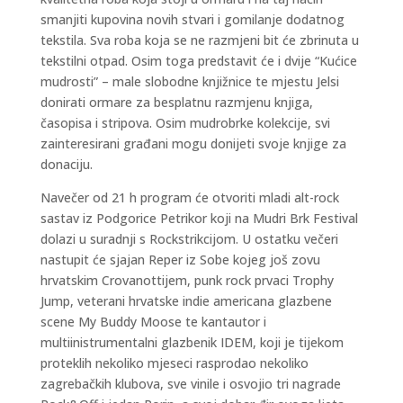
smanjiti kupovina novih stvari i gomilanje dodatnog
tekstila. Sva roba koja se ne razmjeni bit će zbrinuta u
tekstilni otpad. Osim toga predstavit će i dvije “Kućice
mudrosti” – male slobodne knjižnice te mjestu Jelsi
donirati ormare za besplatnu razmjenu knjiga,
časopisa i stripova. Osim mudrobrke kolekcije, svi
zainteresirani građani mogu donijeti svoje knjige za
donaciju.
Navečer od 21 h program će otvoriti mladi alt-rock
sastav iz Podgorice Petrikor koji na Mudri Brk Festival
dolazi u suradnji s Rockstrikcijom. U ostatku večeri
nastupit će sjajan Reper iz Sobe kojeg još zovu
hrvatskim Crovanottijem, punk rock prvaci Trophy
Jump, veterani hrvatske indie americana glazbene
scene My Buddy Moose te kantautor i
multiinistrumentalni glazbenik IDEM, koji je tijekom
proteklih nekoliko mjeseci rasprodao nekoliko
zagrebačkih klubova, sve vinile i osvojio tri nagrade