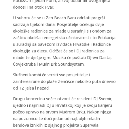
Rock&Off i jedan Porin, a svoj dobar đir ovoga ljeta
donosi i na otok Hvar.
U subotu će se u Zen Beach Baru održati pregršt
sadržaja tijekom dana. Posjetitelje očekuju dvije
ekološke radionice za mlade u suradnji s Fondom za
zaštitu okoliša i energetsku učinkovitost i to Edukacija
u suradnji sa Savezom izviđača Hrvatske i Radionice
ekologije za djecu. Održat će se i DJ radionica za
mlade te dječje igre. Muziku će puštati DJ-evi Dasta,
Čovjektruba i Mudri Brk Soundsystem.
Službeni kombi će voziti sve posjetitelje i
zainteresirane do plaže Zenčišće nekoliko puta dnevno
od TZ Jelsa i nazad.
Drugu koncertnu večer otvorit će resident DJ Svemir,
ujedno i najmlađi DJ u Hrvatskoj koji je svoju karijeru
počeo upravo na prvom Mudrom Brku. Nakon njega
na pozornicu će doći jedan od najboljih mladih
bendova izniklih iz sjajnog projekta Supervala,