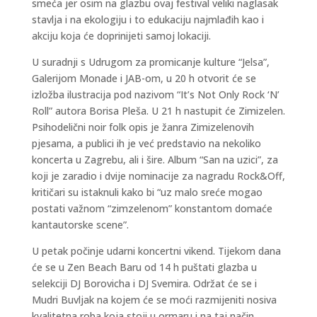
smeća jer osim na glazbu ovaj festival veliki naglasak
stavlja i na ekologiju i to edukaciju najmlađih kao i
akciju koja će doprinijeti samoj lokaciji.
U suradnji s Udrugom za promicanje kulture “Jelsa”,
Galerijom Monade i JAB-om, u 20 h otvorit će se
izložba ilustracija pod nazivom “It’s Not Only Rock ‘N’
Roll” autora Borisa Pleša. U 21 h nastupit će Zimizelen.
Psihodelični noir folk opis je žanra Zimizelenovih
pjesama, a publici ih je već predstavio na nekoliko
koncerta u Zagrebu, ali i šire. Album “San na uzici”, za
koji je zaradio i dvije nominacije za nagradu Rock&Off,
kritičari su istaknuli kako bi “uz malo sreće mogao
postati važnom “zimzelenom” konstantom domaće
kantautorske scene”.
U petak počinje udarni koncertni vikend. Tijekom dana
će se u Zen Beach Baru od 14 h puštati glazba u
selekciji DJ Borovicha i DJ Svemira. Održat će se i
Mudri Buvljak na kojem će se moći razmijeniti nosiva
kvalitetna roba koja stoji u ormaru i na taj način