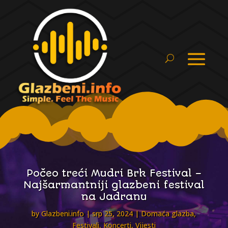
Počeo treći Mudri Brk Festival –
Najšarmantniji glazbeni festival
na Jadranu
by
Glazbeni.info
srp 25, 2024
Domaća glazba
,
Festivali
,
Koncerti
,
Vijesti