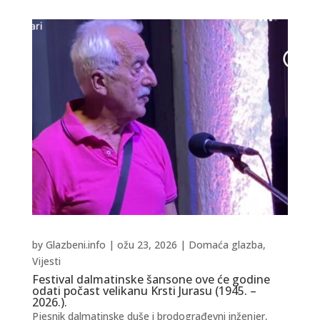
by
Glazbeni.info
|
ožu 23, 2026
|
Domaća glazba
,
Vijesti
Festival dalmatinske šansone ove će godine
odati počast velikanu Krsti Jurasu (1945. –
2026.).
Pjesnik dalmatinske duše i brodograđevni inženjer,