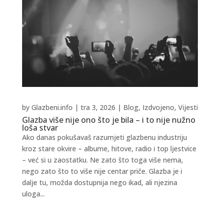
by
Glazbeni.info
|
tra 3, 2026
|
Blog
,
Izdvojeno
,
Vijesti
Glazba više nije ono što je bila – i to nije nužno
loša stvar
Ako danas pokušavaš razumjeti glazbenu industriju
kroz stare okvire – albume, hitove, radio i top ljestvice
– već si u zaostatku. Ne zato što toga više nema,
nego zato što to više nije centar priče. Glazba je i
dalje tu, možda dostupnija nego ikad, ali njezina
uloga...