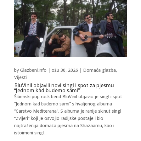
by
Glazbeni.info
|
ožu 30, 2026
|
Domaća glazba
,
Vijesti
BluVinil objavili novi singl i spot za pjesmu
“Jednom kad budemo sami”
Šibenski pop rock bend BluVinil objavio je singl i spot
“Jednom kad budemo sami” s hvaljenog albuma
“Carstvo Mediterana”. S albuma je ranije skinut singl
“Zvijeri” koji je osvojio radijske postaje i bio
najtraženija domaća pjesma na Shazaamu, kao i
istoimeni singl...