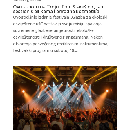
Ovu subotu na Trnju: Toni Starešinić, jam
session s biljkama i prirodna kozmetika
Ovogodišnje izdanje festivala „Glazba za ekološki
osviještene uši“ nastavlja svoju misiju spajanja
suvremene glazbene umjetnosti, ekološke
osviještenosti i društvenog angažmana. Nakon
otvorenja posvećenog recikliranim instrumentima,
festivalski program u subotu, 18....