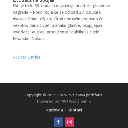
Sve je bliže 33. dodjela najvažnije hrvatske glazbene
nagrade – Porin, koja će se održati 27. ožujka u
dvorani Gripe u Splitu. Grad domaćin ponovno će
nekoliko dana živjeti u znaku glazbe, okupljajući
izvođače, autore, producente i publiku iz cijele
Hrvatske. Nakon...
« Older Entries
Copyright © 2017. - 2026. sva prava pridržana.
Powered by:
PRO WEB
Šibenik
Naslovna
|
Kontakt