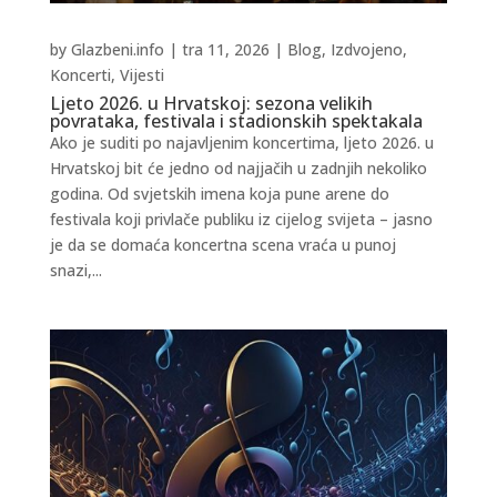
by
Glazbeni.info
|
tra 11, 2026
|
Blog
,
Izdvojeno
,
Koncerti
,
Vijesti
Ljeto 2026. u Hrvatskoj: sezona velikih
povrataka, festivala i stadionskih spektakala
Ako je suditi po najavljenim koncertima, ljeto 2026. u
Hrvatskoj bit će jedno od najjačih u zadnjih nekoliko
godina. Od svjetskih imena koja pune arene do
festivala koji privlače publiku iz cijelog svijeta – jasno
je da se domaća koncertna scena vraća u punoj
snazi,...