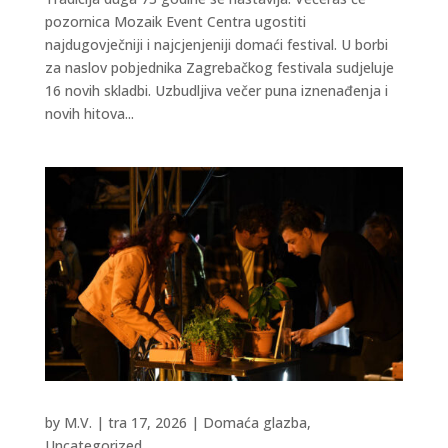
pozornica Mozaik Event Centra ugostiti
najdugovječniji i najcjenjeniji domaći festival. U borbi
za naslov pobjednika Zagrebačkog festivala sudjeluje
16 novih skladbi. Uzbudljiva večer puna iznenađenja i
novih hitova...
by
M.V.
|
tra 17, 2026
|
Domaća glazba
,
Uncategorized