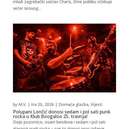
mladi zagrebački sastav Charsi, čime publiku očekuje
večer sirovog...
by
M.V.
|
tra 20, 2026
|
Domaća glazba
,
Vijesti
Polupani Lončić donosi sedam i pol sati punk
rocka u Klub Boogaloo 25. travnja!
Dvije pozornice, osam bendova i sedam i pol sati
glasnog punk rocka – sve to donosi prvo izdanje