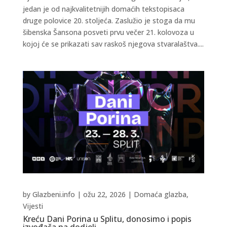
jedan je od najkvalitetnijih domaćih tekstopisaca
druge polovice 20. stoljeća. Zaslužio je stoga da mu
šibenska Šansona posveti prvu večer 21. kolovoza u
kojoj će se prikazati sav raskoš njegova stvaralaštva....
by
Glazbeni.info
|
ožu 22, 2026
|
Domaća glazba
,
Vijesti
Kreću Dani Porina u Splitu, donosimo i popis
izvođača na dodjeli