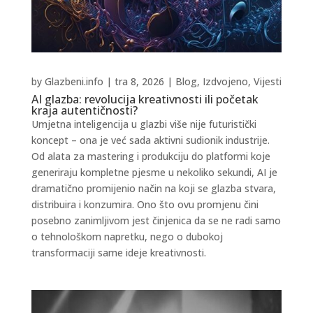
by
Glazbeni.info
|
tra 8, 2026
|
Blog
,
Izdvojeno
,
Vijesti
AI glazba: revolucija kreativnosti ili početak
kraja autentičnosti?
Umjetna inteligencija u glazbi više nije futuristički
koncept – ona je već sada aktivni sudionik industrije.
Od alata za mastering i produkciju do platformi koje
generiraju kompletne pjesme u nekoliko sekundi, AI je
dramatično promijenio način na koji se glazba stvara,
distribuira i konzumira. Ono što ovu promjenu čini
posebno zanimljivom jest činjenica da se ne radi samo
o tehnološkom napretku, nego o dubokoj
transformaciji same ideje kreativnosti.