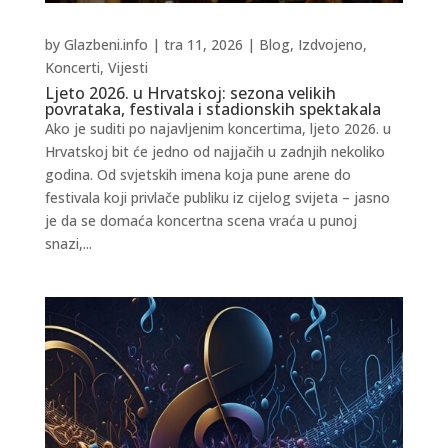
by
Glazbeni.info
|
tra 11, 2026
|
Blog
,
Izdvojeno
,
Koncerti
,
Vijesti
Ljeto 2026. u Hrvatskoj: sezona velikih
povrataka, festivala i stadionskih spektakala
Ako je suditi po najavljenim koncertima, ljeto 2026. u
Hrvatskoj bit će jedno od najjačih u zadnjih nekoliko
godina. Od svjetskih imena koja pune arene do
festivala koji privlače publiku iz cijelog svijeta – jasno
je da se domaća koncertna scena vraća u punoj
snazi,...