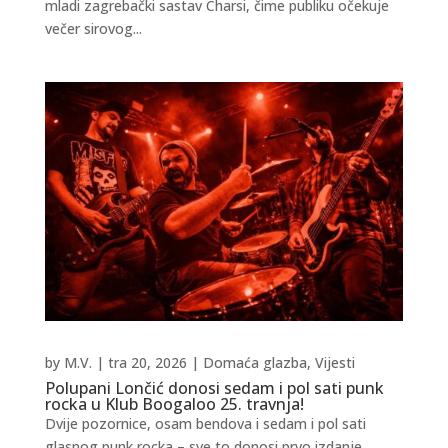
mladi zagrebački sastav Charsi, čime publiku očekuje
večer sirovog...
by
M.V.
|
tra 20, 2026
|
Domaća glazba
,
Vijesti
Polupani Lončić donosi sedam i pol sati punk
rocka u Klub Boogaloo 25. travnja!
Dvije pozornice, osam bendova i sedam i pol sati
glasnog punk rocka – sve to donosi prvo izdanje