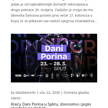
jedan je od najkvalitetnijih domaćih tekstopisaca
druge polovice 20. stoljeća. Zaslužio je stoga da mu
šibenska Šansona posveti prvu večer 21. kolovoza u
kojoj će se prikazati sav raskoš njegova stvaralaštva....
by
Glazbeni.info
|
ožu 22, 2026
|
Domaća glazba
,
Vijesti
Kreću Dani Porina u Splitu, donosimo i popis
izvođača na dodjeli