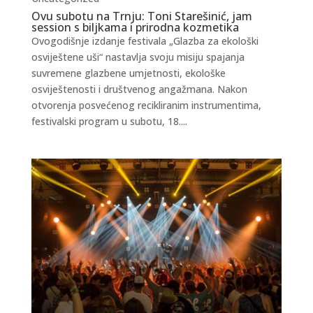
Ovu subotu na Trnju: Toni Starešinić, jam
session s biljkama i prirodna kozmetika
Ovogodišnje izdanje festivala „Glazba za ekološki
osviještene uši“ nastavlja svoju misiju spajanja
suvremene glazbene umjetnosti, ekološke
osviještenosti i društvenog angažmana. Nakon
otvorenja posvećenog recikliranim instrumentima,
festivalski program u subotu, 18....