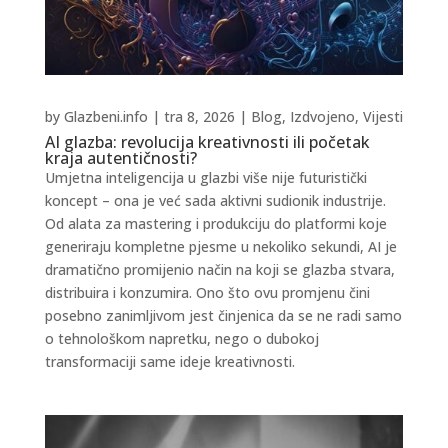
by
Glazbeni.info
|
tra 8, 2026
|
Blog
,
Izdvojeno
,
Vijesti
AI glazba: revolucija kreativnosti ili početak
kraja autentičnosti?
Umjetna inteligencija u glazbi više nije futuristički
koncept – ona je već sada aktivni sudionik industrije.
Od alata za mastering i produkciju do platformi koje
generiraju kompletne pjesme u nekoliko sekundi, AI je
dramatično promijenio način na koji se glazba stvara,
distribuira i konzumira. Ono što ovu promjenu čini
posebno zanimljivom jest činjenica da se ne radi samo
o tehnološkom napretku, nego o dubokoj
transformaciji same ideje kreativnosti.