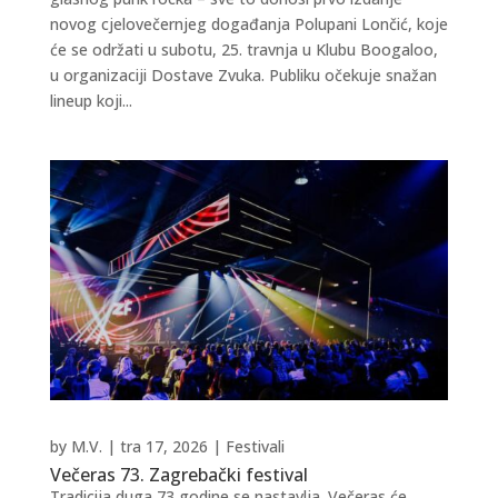
novog cjelovečernjeg događanja Polupani Lončić, koje
će se održati u subotu, 25. travnja u Klubu Boogaloo,
u organizaciji Dostave Zvuka. Publiku očekuje snažan
lineup koji...
by
M.V.
|
tra 17, 2026
|
Festivali
Večeras 73. Zagrebački festival
Tradicija duga 73 godine se nastavlja. Večeras će