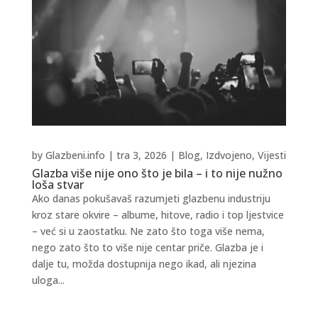
by
Glazbeni.info
|
tra 3, 2026
|
Blog
,
Izdvojeno
,
Vijesti
Glazba više nije ono što je bila – i to nije nužno
loša stvar
Ako danas pokušavaš razumjeti glazbenu industriju
kroz stare okvire – albume, hitove, radio i top ljestvice
– već si u zaostatku. Ne zato što toga više nema,
nego zato što to više nije centar priče. Glazba je i
dalje tu, možda dostupnija nego ikad, ali njezina
uloga...