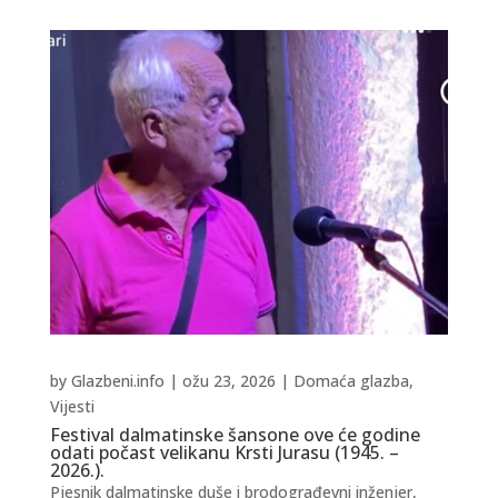
by
Glazbeni.info
|
ožu 23, 2026
|
Domaća glazba
,
Vijesti
Festival dalmatinske šansone ove će godine
odati počast velikanu Krsti Jurasu (1945. –
2026.).
Pjesnik dalmatinske duše i brodograđevni inženjer,