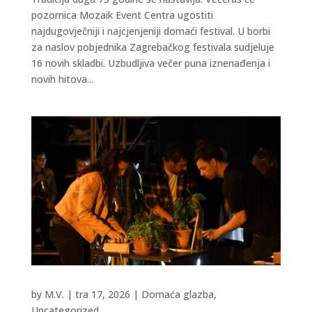
pozornica Mozaik Event Centra ugostiti
najdugovječniji i najcjenjeniji domaći festival. U borbi
za naslov pobjednika Zagrebačkog festivala sudjeluje
16 novih skladbi. Uzbudljiva večer puna iznenađenja i
novih hitova...
by
M.V.
|
tra 17, 2026
|
Domaća glazba
,
Uncategorized