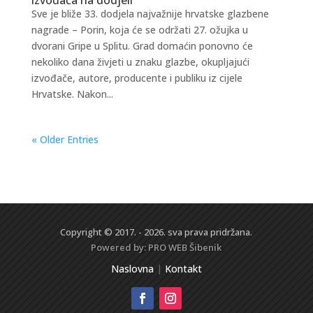
Sve je bliže 33. dodjela najvažnije hrvatske glazbene
nagrade – Porin, koja će se održati 27. ožujka u
dvorani Gripe u Splitu. Grad domaćin ponovno će
nekoliko dana živjeti u znaku glazbe, okupljajući
izvođače, autore, producente i publiku iz cijele
Hrvatske. Nakon...
« Older Entries
Copyright © 2017. - 2026. sva prava pridržana.
Powered by:
PRO WEB
Šibenik
Naslovna
|
Kontakt