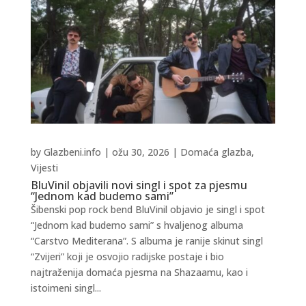
by
Glazbeni.info
|
ožu 30, 2026
|
Domaća glazba
,
Vijesti
BluVinil objavili novi singl i spot za pjesmu
“Jednom kad budemo sami”
Šibenski pop rock bend BluVinil objavio je singl i spot
“Jednom kad budemo sami” s hvaljenog albuma
“Carstvo Mediterana”. S albuma je ranije skinut singl
“Zvijeri” koji je osvojio radijske postaje i bio
najtraženija domaća pjesma na Shazaamu, kao i
istoimeni singl...