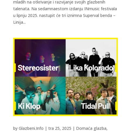
mladih na otkrivanje i razvijanje svojih glazbenih
talenata. Na sedamnaestom izdanju INmusic festivala
u lipnju 2025. nastupit će tri iznimna Superval benda –
Linija...
by
Glazbeni.Info
|
tra 25, 2025
|
Domaća glazba
,