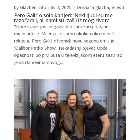
by
Glazbeni.info
|
lis 7, 2025
|
Domaća glazba
,
Vijesti
Pero Galić o solo karijeri: ‘Neki ljudi su me
razočarali, ali sami su izašli iz mog života’
‘Stare staze još se gaze. Isti sam kao prije, ne
mijenjam se. Mijenja se samo okolina oko mene’,
rekao je Pero Galić otvorivši novu sezonu emisije
‘Dalibor Petko Show’. Nekadašnji pjevač Opće
opasnosti po prvi puta u televizijskom eteru zasvirao
je sa članovima novog...