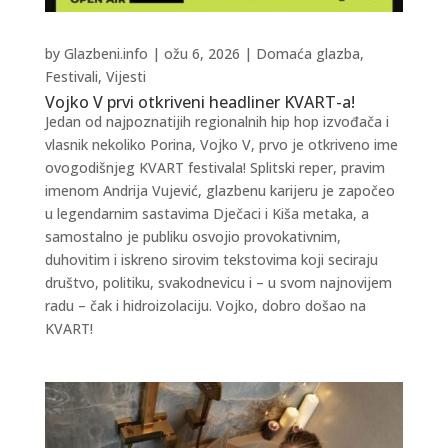
by
Glazbeni.info
|
ožu 6, 2026
|
Domaća glazba
,
Festivali
,
Vijesti
Vojko V prvi otkriveni headliner KVART-a!
Jedan od najpoznatijih regionalnih hip hop izvođača i
vlasnik nekoliko Porina, Vojko V, prvo je otkriveno ime
ovogodišnjeg KVART festivala! Splitski reper, pravim
imenom Andrija Vujević, glazbenu karijeru je započeo
u legendarnim sastavima Dječaci i Kiša metaka, a
samostalno je publiku osvojio provokativnim,
duhovitim i iskreno sirovim tekstovima koji seciraju
društvo, politiku, svakodnevicu i – u svom najnovijem
radu – čak i hidroizolaciju. Vojko, dobro došao na
KVART!