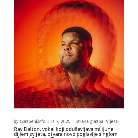
by
Glazbeni.info
|
lis 7, 2025
|
Strana glazba
,
Vijesti
Ray Dalton, vokal koji oduševljava milijune
dijlem svijeta, otvara novo poglavlje singlom