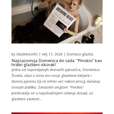
by
Glazbeni.info
|
velj 17, 2026
|
Domaća glazba
Najizazovnija Domenica do sada: “Pinokio” kao
hrabri glazbeni iskorak!
Jedna od najomiljenijih domaćih pjevačica, Domenica
Žuvela, ulazi u novu eru svoje glazbene karijere i
donosi pjesmu čiji će refren već nakon prvog slušanja
osvojiti publiku. Zaraznim singlom "Pinokio"
predstavlja se u najodvažnijem izdanju dosad, uz
glazbeni zaokret...