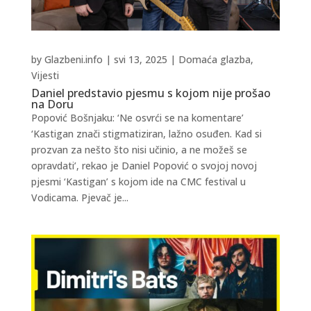
by
Glazbeni.info
|
svi 13, 2025
|
Domaća glazba
,
Vijesti
Daniel predstavio pjesmu s kojom nije prošao
na Doru
Popović Bošnjaku: ‘Ne osvrći se na komentare’
‘Kastigan znači stigmatiziran, lažno osuđen. Kad si
prozvan za nešto što nisi učinio, a ne možeš se
opravdati’, rekao je Daniel Popović o svojoj novoj
pjesmi ‘Kastigan’ s kojom ide na CMC festival u
Vodicama. Pjevač je...