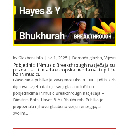
by
Glazbeni.Info
|
svi 1, 2025
|
Domaća glazba
,
Vijesti
Pobjednici INmusic Breakthrough natječaja su
poznati – tri mlada europska benda nastupit će
na INmusicu
Glasovanje publike je završeno! Oko 20 000 ljudi iz svih
dijelova svijeta dalo je svoj glas i odlučilo o
pobjednicima INmusic Breakthrough natječaja –
Dimitri’s Bats, Hayes & Y i Bhukhurah! Publika je
prepoznala njihovu glazbenu viziju i energiju, a
svojim...