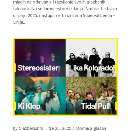
mladih na otkrivanje i razvijanje svojih glazbenih
talenata. Na sedamnaestom izdanju INmusic festivala
u lipnju 2025. nastupit će tri iznimna Superval benda –
Linija...
by
Glazbeni.Info
|
tra 25, 2025
|
Domaća glazba
,