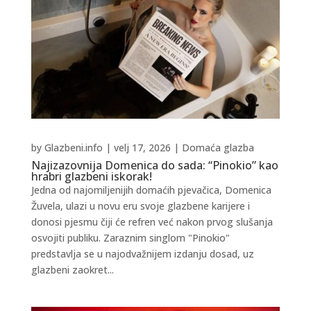
by
Glazbeni.info
|
velj 17, 2026
|
Domaća glazba
Najizazovnija Domenica do sada: “Pinokio” kao
hrabri glazbeni iskorak!
Jedna od najomiljenijih domaćih pjevačica, Domenica
Žuvela, ulazi u novu eru svoje glazbene karijere i
donosi pjesmu čiji će refren već nakon prvog slušanja
osvojiti publiku. Zaraznim singlom "Pinokio"
predstavlja se u najodvažnijem izdanju dosad, uz
glazbeni zaokret...