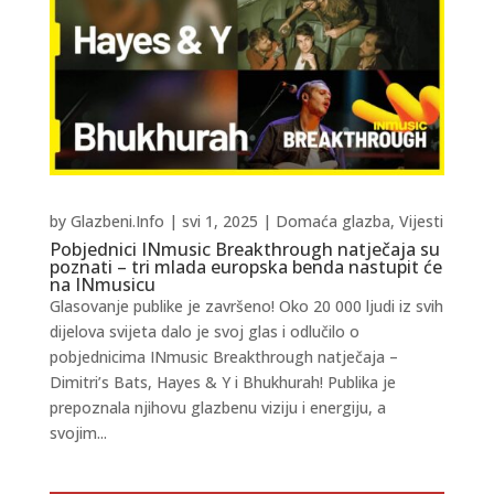
by
Glazbeni.Info
|
svi 1, 2025
|
Domaća glazba
,
Vijesti
Pobjednici INmusic Breakthrough natječaja su
poznati – tri mlada europska benda nastupit će
na INmusicu
Glasovanje publike je završeno! Oko 20 000 ljudi iz svih
dijelova svijeta dalo je svoj glas i odlučilo o
pobjednicima INmusic Breakthrough natječaja –
Dimitri’s Bats, Hayes & Y i Bhukhurah! Publika je
prepoznala njihovu glazbenu viziju i energiju, a
svojim...