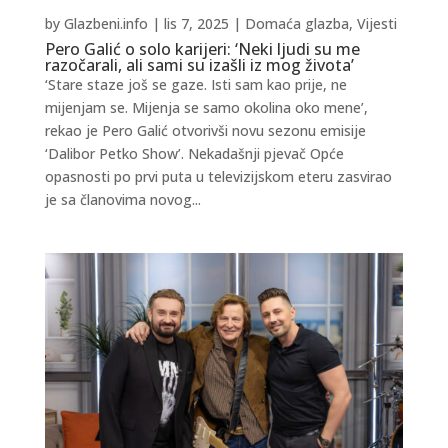
by
Glazbeni.info
|
lis 7, 2025
|
Domaća glazba
,
Vijesti
Pero Galić o solo karijeri: ‘Neki ljudi su me
razočarali, ali sami su izašli iz mog života’
‘Stare staze još se gaze. Isti sam kao prije, ne
mijenjam se. Mijenja se samo okolina oko mene’,
rekao je Pero Galić otvorivši novu sezonu emisije
‘Dalibor Petko Show’. Nekadašnji pjevač Opće
opasnosti po prvi puta u televizijskom eteru zasvirao
je sa članovima novog...