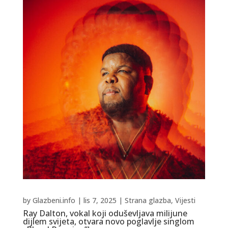
by
Glazbeni.info
|
lis 7, 2025
|
Strana glazba
,
Vijesti
Ray Dalton, vokal koji oduševljava milijune
dijlem svijeta, otvara novo poglavlje singlom