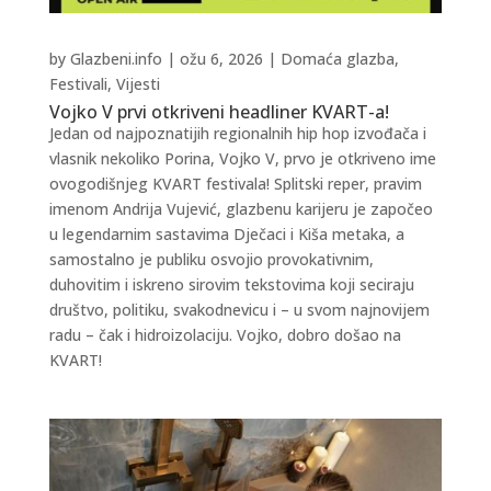
by
Glazbeni.info
|
ožu 6, 2026
|
Domaća glazba
,
Festivali
,
Vijesti
Vojko V prvi otkriveni headliner KVART-a!
Jedan od najpoznatijih regionalnih hip hop izvođača i
vlasnik nekoliko Porina, Vojko V, prvo je otkriveno ime
ovogodišnjeg KVART festivala! Splitski reper, pravim
imenom Andrija Vujević, glazbenu karijeru je započeo
u legendarnim sastavima Dječaci i Kiša metaka, a
samostalno je publiku osvojio provokativnim,
duhovitim i iskreno sirovim tekstovima koji seciraju
društvo, politiku, svakodnevicu i – u svom najnovijem
radu – čak i hidroizolaciju. Vojko, dobro došao na
KVART!