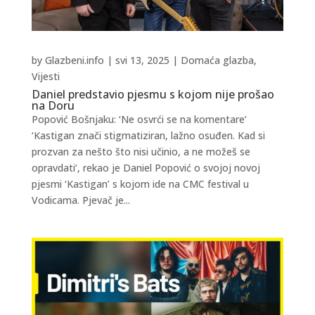
by
Glazbeni.info
|
svi 13, 2025
|
Domaća glazba
,
Vijesti
Daniel predstavio pjesmu s kojom nije prošao
na Doru
Popović Bošnjaku: ‘Ne osvrći se na komentare’
‘Kastigan znači stigmatiziran, lažno osuđen. Kad si
prozvan za nešto što nisi učinio, a ne možeš se
opravdati’, rekao je Daniel Popović o svojoj novoj
pjesmi ‘Kastigan’ s kojom ide na CMC festival u
Vodicama. Pjevač je...