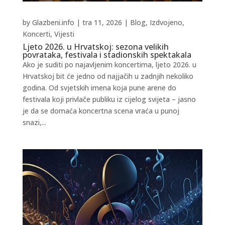
by
Glazbeni.info
|
tra 11, 2026
|
Blog
,
Izdvojeno
,
Koncerti
,
Vijesti
Ljeto 2026. u Hrvatskoj: sezona velikih
povrataka, festivala i stadionskih spektakala
Ako je suditi po najavljenim koncertima, ljeto 2026. u
Hrvatskoj bit će jedno od najjačih u zadnjih nekoliko
godina. Od svjetskih imena koja pune arene do
festivala koji privlače publiku iz cijelog svijeta – jasno
je da se domaća koncertna scena vraća u punoj
snazi,...