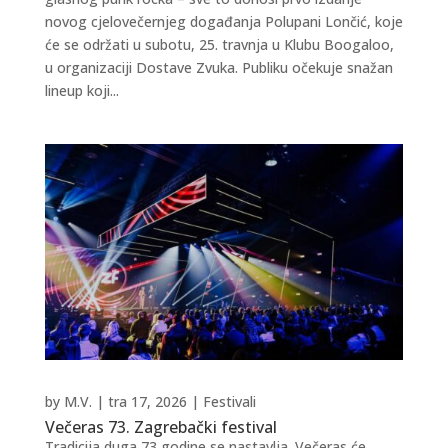
novog cjelovečernjeg događanja Polupani Lončić, koje
će se održati u subotu, 25. travnja u Klubu Boogaloo,
u organizaciji Dostave Zvuka. Publiku očekuje snažan
lineup koji...
by
M.V.
|
tra 17, 2026
|
Festivali
Večeras 73. Zagrebački festival
Tradicija duga 73 godine se nastavlja. Večeras će