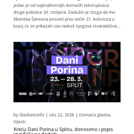
jedan je od najkvalitetnijih domaćih tekstopisaca
druge polovice 20. stoljeća. Zaslužio je stoga da mu
šibenska Šansona posveti prvu večer 21. kolovoza u
kojoj će se prikazati sav raskoš njegova stvaralaštva....
by
Glazbeni.info
|
ožu 22, 2026
|
Domaća glazba
,
Vijesti
Kreću Dani Porina u Splitu, donosimo i popis
izvođača na dodjeli