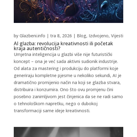
by
Glazbeni.info
|
tra 8, 2026
|
Blog
,
Izdvojeno
,
Vijesti
AI glazba: revolucija kreativnosti ili početak
kraja autentičnosti?
Umjetna inteligencija u glazbi više nije futuristički
koncept – ona je već sada aktivni sudionik industrije.
Od alata za mastering i produkciju do platformi koje
generiraju kompletne pjesme u nekoliko sekundi, AI je
dramatično promijenio način na koji se glazba stvara,
distribuira i konzumira. Ono što ovu promjenu čini
posebno zanimljivom jest činjenica da se ne radi samo
o tehnološkom napretku, nego o dubokoj
transformaciji same ideje kreativnosti.