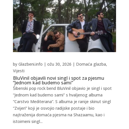
by
Glazbeni.info
|
ožu 30, 2026
|
Domaća glazba
,
Vijesti
BluVinil objavili novi singl i spot za pjesmu
“Jednom kad budemo sami”
Šibenski pop rock bend BluVinil objavio je singl i spot
“Jednom kad budemo sami” s hvaljenog albuma
“Carstvo Mediterana”. S albuma je ranije skinut singl
“Zvijeri” koji je osvojio radijske postaje i bio
najtraženija domaća pjesma na Shazaamu, kao i
istoimeni singl...