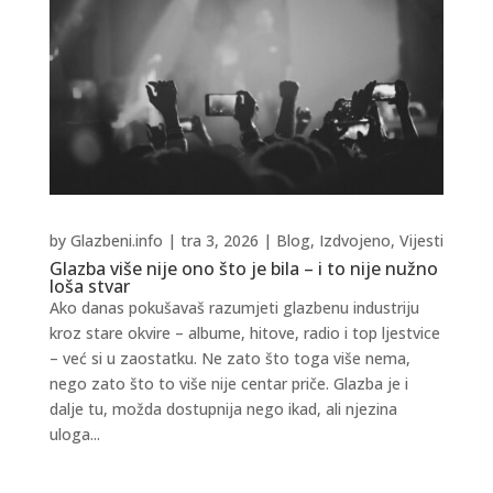
by
Glazbeni.info
|
tra 3, 2026
|
Blog
,
Izdvojeno
,
Vijesti
Glazba više nije ono što je bila – i to nije nužno
loša stvar
Ako danas pokušavaš razumjeti glazbenu industriju
kroz stare okvire – albume, hitove, radio i top ljestvice
– već si u zaostatku. Ne zato što toga više nema,
nego zato što to više nije centar priče. Glazba je i
dalje tu, možda dostupnija nego ikad, ali njezina
uloga...