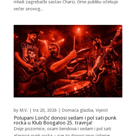
mladi zagrebački sastav Charsi, čime publiku očekuje
večer sirovog...
by
M.V.
|
tra 20, 2026
|
Domaća glazba
,
Vijesti
Polupani Lončić donosi sedam i pol sati punk
rocka u Klub Boogaloo 25. travnja!
Dvije pozornice, osam bendova i sedam i pol sati
glasnog punk rocka – sve to donosi prvo izdanje