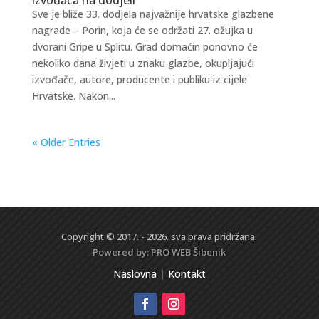
Sve je bliže 33. dodjela najvažnije hrvatske glazbene
nagrade – Porin, koja će se održati 27. ožujka u
dvorani Gripe u Splitu. Grad domaćin ponovno će
nekoliko dana živjeti u znaku glazbe, okupljajući
izvođače, autore, producente i publiku iz cijele
Hrvatske. Nakon...
« Older Entries
Copyright © 2017. - 2026. sva prava pridržana.
Powered by:
PRO WEB
Šibenik
Naslovna
|
Kontakt