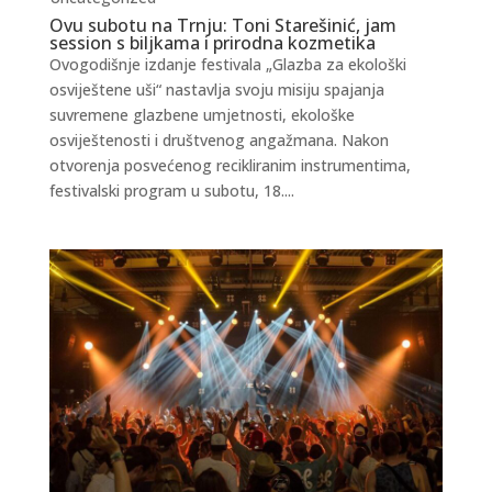
Ovu subotu na Trnju: Toni Starešinić, jam
session s biljkama i prirodna kozmetika
Ovogodišnje izdanje festivala „Glazba za ekološki
osviještene uši“ nastavlja svoju misiju spajanja
suvremene glazbene umjetnosti, ekološke
osviještenosti i društvenog angažmana. Nakon
otvorenja posvećenog recikliranim instrumentima,
festivalski program u subotu, 18....