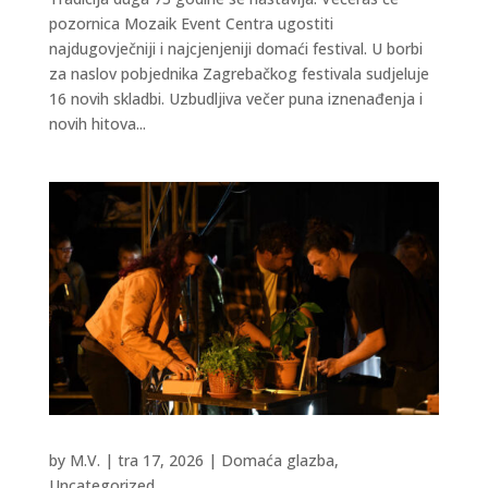
pozornica Mozaik Event Centra ugostiti
najdugovječniji i najcjenjeniji domaći festival. U borbi
za naslov pobjednika Zagrebačkog festivala sudjeluje
16 novih skladbi. Uzbudljiva večer puna iznenađenja i
novih hitova...
by
M.V.
|
tra 17, 2026
|
Domaća glazba
,
Uncategorized