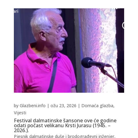
by
Glazbeni.info
|
ožu 23, 2026
|
Domaća glazba
,
Vijesti
Festival dalmatinske šansone ove će godine
odati počast velikanu Krsti Jurasu (1945. –
2026.).
Pjesnik dalmatinske duše i brodograđevni inženjer,