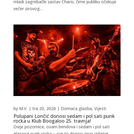
mladi zagrebački sastav Charsi, čime publiku očekuje
večer sirovog...
by
M.V.
|
tra 20, 2026
|
Domaća glazba
,
Vijesti
Polupani Lončić donosi sedam i pol sati punk
rocka u Klub Boogaloo 25. travnja!
Dvije pozornice, osam bendova i sedam i pol sati
glasnog punk rocka – sve to donosi prvo izdanje