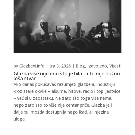
by
Glazbeni.info
|
tra 3, 2026
|
Blog
,
Izdvojeno
,
Vijesti
Glazba više nije ono što je bila – i to nije nužno
loša stvar
Ako danas pokušavaš razumjeti glazbenu industriju
kroz stare okvire – albume, hitove, radio i top ljestvice
– već si u zaostatku. Ne zato što toga više nema,
nego zato što to više nije centar priče. Glazba je i
dalje tu, možda dostupnija nego ikad, ali njezina
uloga...