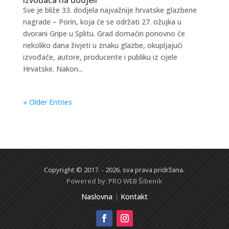
Sve je bliže 33. dodjela najvažnije hrvatske glazbene
nagrade – Porin, koja će se održati 27. ožujka u
dvorani Gripe u Splitu. Grad domaćin ponovno će
nekoliko dana živjeti u znaku glazbe, okupljajući
izvođače, autore, producente i publiku iz cijele
Hrvatske. Nakon...
« Older Entries
Copyright © 2017. - 2026. sva prava pridržana.
Powered by:
PRO WEB
Šibenik
Naslovna
|
Kontakt