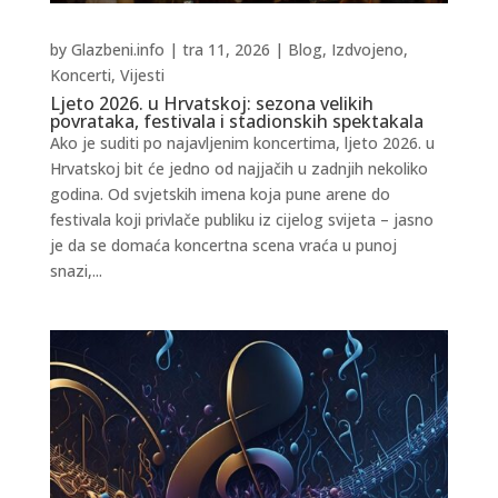
by
Glazbeni.info
|
tra 11, 2026
|
Blog
,
Izdvojeno
,
Koncerti
,
Vijesti
Ljeto 2026. u Hrvatskoj: sezona velikih
povrataka, festivala i stadionskih spektakala
Ako je suditi po najavljenim koncertima, ljeto 2026. u
Hrvatskoj bit će jedno od najjačih u zadnjih nekoliko
godina. Od svjetskih imena koja pune arene do
festivala koji privlače publiku iz cijelog svijeta – jasno
je da se domaća koncertna scena vraća u punoj
snazi,...