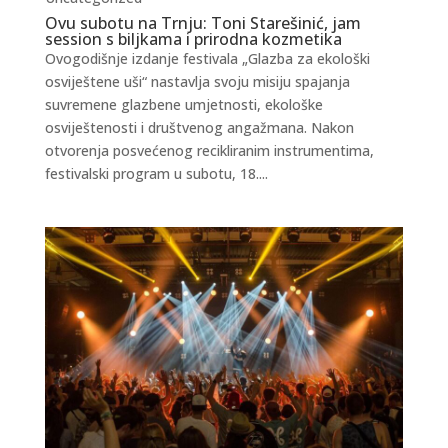
Ovu subotu na Trnju: Toni Starešinić, jam
session s biljkama i prirodna kozmetika
Ovogodišnje izdanje festivala „Glazba za ekološki
osviještene uši“ nastavlja svoju misiju spajanja
suvremene glazbene umjetnosti, ekološke
osviještenosti i društvenog angažmana. Nakon
otvorenja posvećenog recikliranim instrumentima,
festivalski program u subotu, 18....