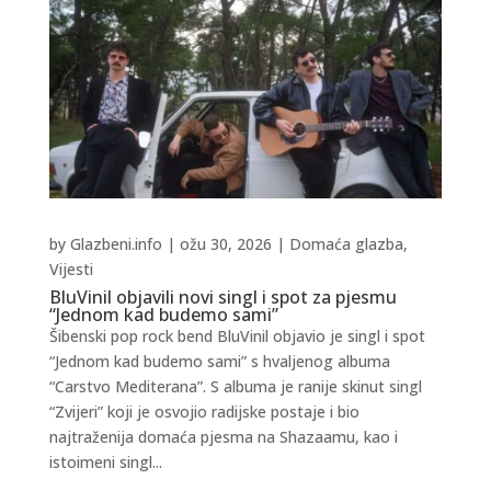
by
Glazbeni.info
|
ožu 30, 2026
|
Domaća glazba
,
Vijesti
BluVinil objavili novi singl i spot za pjesmu
“Jednom kad budemo sami”
Šibenski pop rock bend BluVinil objavio je singl i spot
“Jednom kad budemo sami” s hvaljenog albuma
“Carstvo Mediterana”. S albuma je ranije skinut singl
“Zvijeri” koji je osvojio radijske postaje i bio
najtraženija domaća pjesma na Shazaamu, kao i
istoimeni singl...