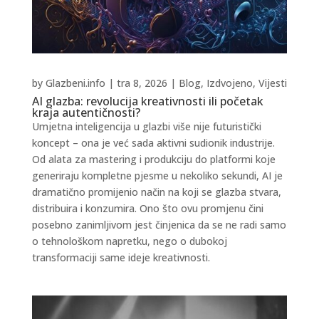
by
Glazbeni.info
|
tra 8, 2026
|
Blog
,
Izdvojeno
,
Vijesti
AI glazba: revolucija kreativnosti ili početak
kraja autentičnosti?
Umjetna inteligencija u glazbi više nije futuristički
koncept – ona je već sada aktivni sudionik industrije.
Od alata za mastering i produkciju do platformi koje
generiraju kompletne pjesme u nekoliko sekundi, AI je
dramatično promijenio način na koji se glazba stvara,
distribuira i konzumira. Ono što ovu promjenu čini
posebno zanimljivom jest činjenica da se ne radi samo
o tehnološkom napretku, nego o dubokoj
transformaciji same ideje kreativnosti.