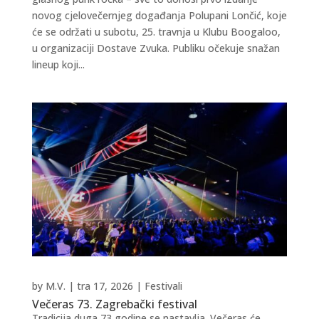
novog cjelovečernjeg događanja Polupani Lončić, koje
će se održati u subotu, 25. travnja u Klubu Boogaloo,
u organizaciji Dostave Zvuka. Publiku očekuje snažan
lineup koji...
by
M.V.
|
tra 17, 2026
|
Festivali
Večeras 73. Zagrebački festival
Tradicija duga 73 godine se nastavlja. Večeras će