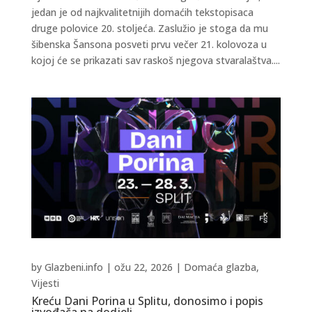
jedan je od najkvalitetnijih domaćih tekstopisaca
druge polovice 20. stoljeća. Zaslužio je stoga da mu
šibenska Šansona posveti prvu večer 21. kolovoza u
kojoj će se prikazati sav raskoš njegova stvaralaštva....
by
Glazbeni.info
|
ožu 22, 2026
|
Domaća glazba
,
Vijesti
Kreću Dani Porina u Splitu, donosimo i popis
izvođača na dodjeli