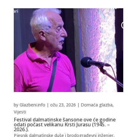
by
Glazbeni.info
|
ožu 23, 2026
|
Domaća glazba
,
Vijesti
Festival dalmatinske šansone ove će godine
odati počast velikanu Krsti Jurasu (1945. –
2026.).
Pjesnik dalmatinske duše i brodograđevni inženjer,