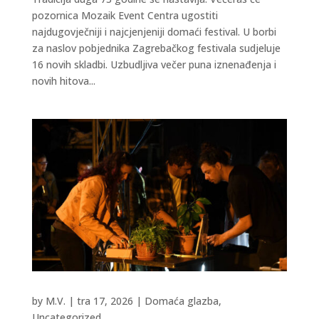
pozornica Mozaik Event Centra ugostiti
najdugovječniji i najcjenjeniji domaći festival. U borbi
za naslov pobjednika Zagrebačkog festivala sudjeluje
16 novih skladbi. Uzbudljiva večer puna iznenađenja i
novih hitova...
by
M.V.
|
tra 17, 2026
|
Domaća glazba
,
Uncategorized