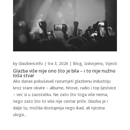
by
Glazbeni.info
|
tra 3, 2026
|
Blog
,
Izdvojeno
,
Vijesti
Glazba više nije ono što je bila – i to nije nužno
loša stvar
Ako danas pokušavaš razumjeti glazbenu industriju
kroz stare okvire – albume, hitove, radio i top ljestvice
– već si u zaostatku. Ne zato što toga više nema,
nego zato što to više nije centar priče. Glazba je i
dalje tu, možda dostupnija nego ikad, ali njezina
uloga...