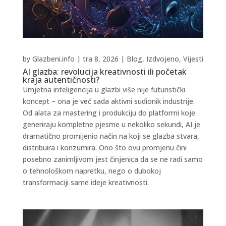
by
Glazbeni.info
|
tra 8, 2026
|
Blog
,
Izdvojeno
,
Vijesti
AI glazba: revolucija kreativnosti ili početak
kraja autentičnosti?
Umjetna inteligencija u glazbi više nije futuristički
koncept – ona je već sada aktivni sudionik industrije.
Od alata za mastering i produkciju do platformi koje
generiraju kompletne pjesme u nekoliko sekundi, AI je
dramatično promijenio način na koji se glazba stvara,
distribuira i konzumira. Ono što ovu promjenu čini
posebno zanimljivom jest činjenica da se ne radi samo
o tehnološkom napretku, nego o dubokoj
transformaciji same ideje kreativnosti.