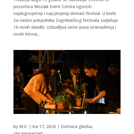
pozornica Mozaik Event Centra ugostiti
najdugovječniji i najcjenjeniji domaći festival. U borbi
za naslov pobjednika Zagrebačkog festivala sudjeluje
16 novih skladbi. Uzbudljiva večer puna iznenađenja i
novih hitova...
by
M.V.
|
tra 17, 2026
|
Domaća glazba
,
Uncategorized