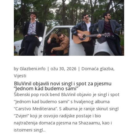
by
Glazbeni.info
|
ožu 30, 2026
|
Domaća glazba
,
Vijesti
BluVinil objavili novi singl i spot za pjesmu
“Jednom kad budemo sami”
Šibenski pop rock bend BluVinil objavio je singl i spot
“Jednom kad budemo sami” s hvaljenog albuma
“Carstvo Mediterana”. S albuma je ranije skinut singl
“Zvijeri” koji je osvojio radijske postaje i bio
najtraženija domaća pjesma na Shazaamu, kao i
istoimeni singl...