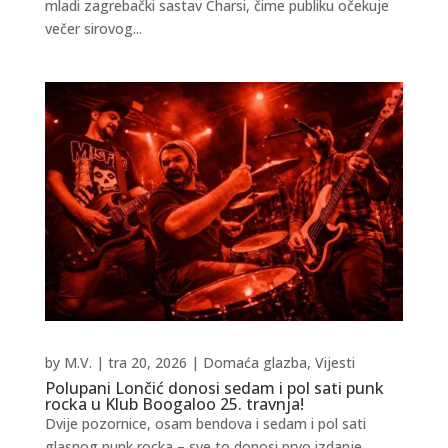
mladi zagrebački sastav Charsi, čime publiku očekuje
večer sirovog...
by
M.V.
|
tra 20, 2026
|
Domaća glazba
,
Vijesti
Polupani Lončić donosi sedam i pol sati punk
rocka u Klub Boogaloo 25. travnja!
Dvije pozornice, osam bendova i sedam i pol sati
glasnog punk rocka – sve to donosi prvo izdanje