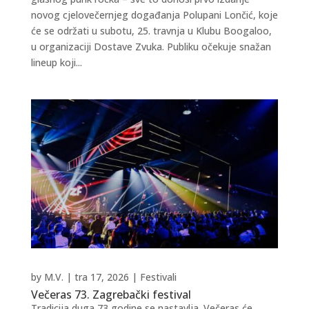
novog cjelovečernjeg događanja Polupani Lončić, koje
će se održati u subotu, 25. travnja u Klubu Boogaloo,
u organizaciji Dostave Zvuka. Publiku očekuje snažan
lineup koji...
by
M.V.
|
tra 17, 2026
|
Festivali
Večeras 73. Zagrebački festival
Tradicija duga 73 godine se nastavlja. Večeras će