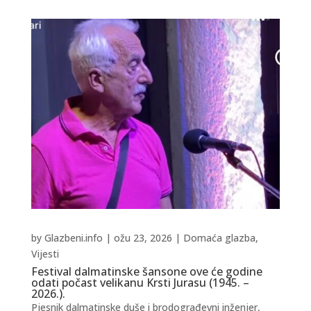
by
Glazbeni.info
|
ožu 23, 2026
|
Domaća glazba
,
Vijesti
Festival dalmatinske šansone ove će godine
odati počast velikanu Krsti Jurasu (1945. –
2026.).
Pjesnik dalmatinske duše i brodograđevni inženjer,