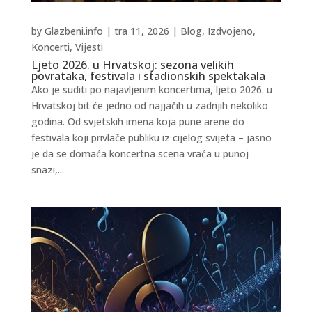
by
Glazbeni.info
|
tra 11, 2026
|
Blog
,
Izdvojeno
,
Koncerti
,
Vijesti
Ljeto 2026. u Hrvatskoj: sezona velikih
povrataka, festivala i stadionskih spektakala
Ako je suditi po najavljenim koncertima, ljeto 2026. u
Hrvatskoj bit će jedno od najjačih u zadnjih nekoliko
godina. Od svjetskih imena koja pune arene do
festivala koji privlače publiku iz cijelog svijeta – jasno
je da se domaća koncertna scena vraća u punoj
snazi,...