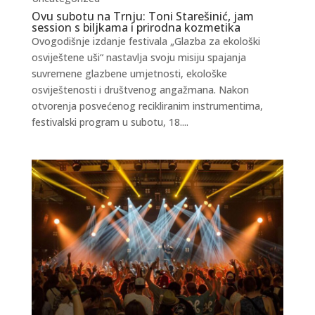
Ovu subotu na Trnju: Toni Starešinić, jam
session s biljkama i prirodna kozmetika
Ovogodišnje izdanje festivala „Glazba za ekološki
osviještene uši“ nastavlja svoju misiju spajanja
suvremene glazbene umjetnosti, ekološke
osviještenosti i društvenog angažmana. Nakon
otvorenja posvećenog recikliranim instrumentima,
festivalski program u subotu, 18....