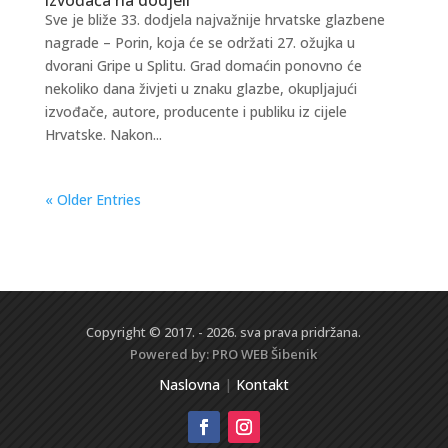
Sve je bliže 33. dodjela najvažnije hrvatske glazbene
nagrade – Porin, koja će se održati 27. ožujka u
dvorani Gripe u Splitu. Grad domaćin ponovno će
nekoliko dana živjeti u znaku glazbe, okupljajući
izvođače, autore, producente i publiku iz cijele
Hrvatske. Nakon...
« Older Entries
Copyright © 2017. - 2026. sva prava pridržana.
Powered by:
PRO WEB
Šibenik
Naslovna
|
Kontakt