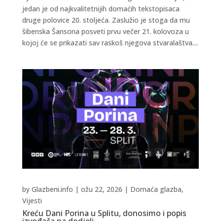
jedan je od najkvalitetnijih domaćih tekstopisaca
druge polovice 20. stoljeća. Zaslužio je stoga da mu
šibenska Šansona posveti prvu večer 21. kolovoza u
kojoj će se prikazati sav raskoš njegova stvaralaštva....
by
Glazbeni.info
|
ožu 22, 2026
|
Domaća glazba
,
Vijesti
Kreću Dani Porina u Splitu, donosimo i popis
izvođača na dodjeli