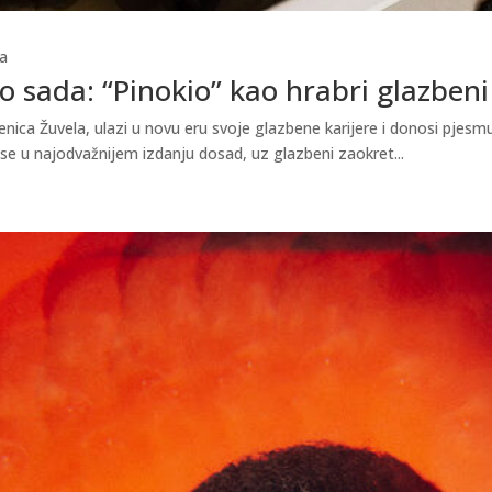
a
 sada: “Pinokio” kao hrabri glazbeni
ica Žuvela, ulazi u novu eru svoje glazbene karijere i donosi pjesmu 
 se u najodvažnijem izdanju dosad, uz glazbeni zaokret...