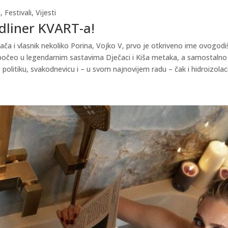
a
,
Festivali
,
Vijesti
adliner KVART-a!
ača i vlasnik nekoliko Porina, Vojko V, prvo je otkriveno ime ovogodiš
počeo u legendarnim sastavima Dječaci i Kiša metaka, a samostalno j
, politiku, svakodnevicu i – u svom najnovijem radu – čak i hidroizol