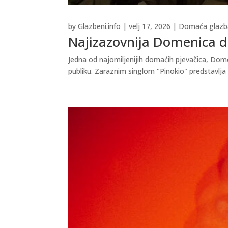
by
Glazbeni.info
|
velj 17, 2026
|
Domaća glazb
Najizazovnija Domenica do
Jedna od najomiljenijih domaćih pjevačica, Domen
publiku. Zaraznim singlom "Pinokio" predstavlja