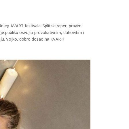
njeg KVART festivala! Splitski reper, pravim
e publiku osvojio provokativnim, duhovitim i
aciju. Vojko, dobro došao na KVART!