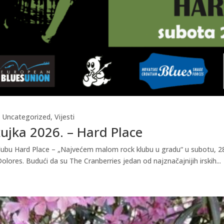
,
Uncategorized
,
Vijesti
žujka 2026. – Hard Place
u klubu Hard Place – „Najvećem malom rock klubu u gradu“ u subotu, 28
ores. Budući da su The Cranberries jedan od najznačajnijih irskih...