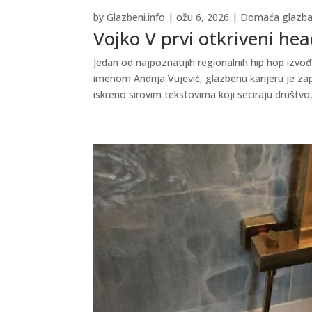
by
Glazbeni.info
|
ožu 6, 2026
|
Domaća glazb
Vojko V prvi otkriveni he
Jedan od najpoznatijih regionalnih hip hop izvođ
imenom Andrija Vujević, glazbenu karijeru je za
iskreno sirovim tekstovima koji seciraju društvo