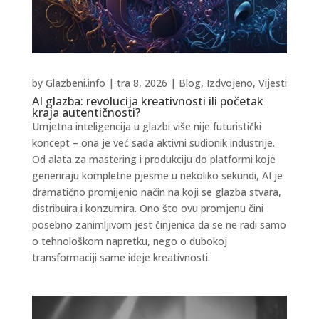
by
Glazbeni.info
|
tra 8, 2026
|
Blog
,
Izdvojeno
,
Vijesti
AI glazba: revolucija kreativnosti ili početak
kraja autentičnosti?
Umjetna inteligencija u glazbi više nije futuristički
koncept – ona je već sada aktivni sudionik industrije.
Od alata za mastering i produkciju do platformi koje
generiraju kompletne pjesme u nekoliko sekundi, AI je
dramatično promijenio način na koji se glazba stvara,
distribuira i konzumira. Ono što ovu promjenu čini
posebno zanimljivom jest činjenica da se ne radi samo
o tehnološkom napretku, nego o dubokoj
transformaciji same ideje kreativnosti.