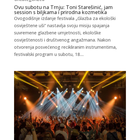
Ovu subotu na Trnju: Toni Starešinić, jam
session s biljkama i prirodna kozmetika
Ovogodišnje izdanje festivala „Glazba za ekološki
osviještene uši“ nastavlja svoju misiju spajanja
suvremene glazbene umjetnosti, ekološke
osviještenosti i društvenog angažmana. Nakon
otvorenja posvećenog recikliranim instrumentima,
festivalski program u subotu, 18....