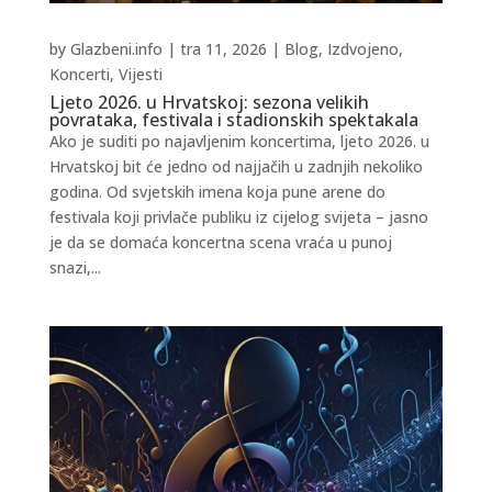
by
Glazbeni.info
|
tra 11, 2026
|
Blog
,
Izdvojeno
,
Koncerti
,
Vijesti
Ljeto 2026. u Hrvatskoj: sezona velikih
povrataka, festivala i stadionskih spektakala
Ako je suditi po najavljenim koncertima, ljeto 2026. u
Hrvatskoj bit će jedno od najjačih u zadnjih nekoliko
godina. Od svjetskih imena koja pune arene do
festivala koji privlače publiku iz cijelog svijeta – jasno
je da se domaća koncertna scena vraća u punoj
snazi,...