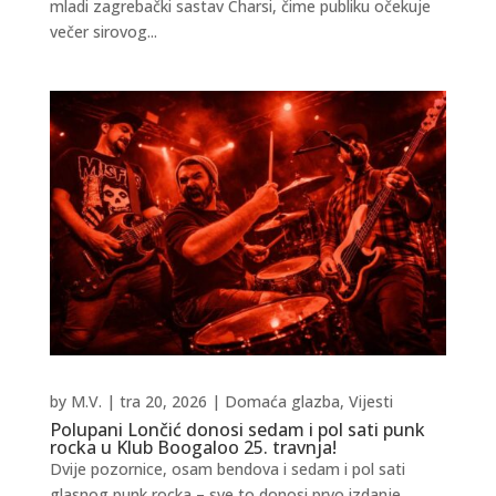
mladi zagrebački sastav Charsi, čime publiku očekuje
večer sirovog...
by
M.V.
|
tra 20, 2026
|
Domaća glazba
,
Vijesti
Polupani Lončić donosi sedam i pol sati punk
rocka u Klub Boogaloo 25. travnja!
Dvije pozornice, osam bendova i sedam i pol sati
glasnog punk rocka – sve to donosi prvo izdanje