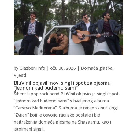
by
Glazbeni.info
|
ožu 30, 2026
|
Domaća glazba
,
Vijesti
BluVinil objavili novi singl i spot za pjesmu
“Jednom kad budemo sami”
Šibenski pop rock bend BluVinil objavio je singl i spot
“Jednom kad budemo sami” s hvaljenog albuma
“Carstvo Mediterana”. S albuma je ranije skinut singl
“Zvijeri” koji je osvojio radijske postaje i bio
najtraženija domaća pjesma na Shazaamu, kao i
istoimeni singl...