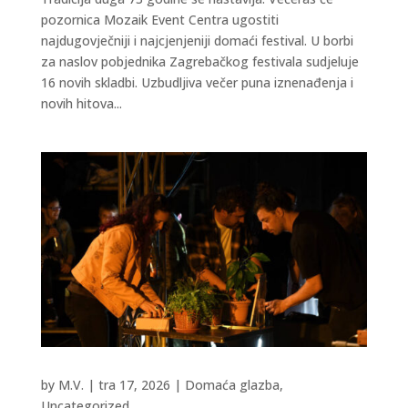
pozornica Mozaik Event Centra ugostiti
najdugovječniji i najcjenjeniji domaći festival. U borbi
za naslov pobjednika Zagrebačkog festivala sudjeluje
16 novih skladbi. Uzbudljiva večer puna iznenađenja i
novih hitova...
by
M.V.
|
tra 17, 2026
|
Domaća glazba
,
Uncategorized