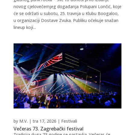
novog cjelovečernjeg događanja Polupani Lončić, koje
će se održati u subotu, 25. travnja u Klubu Boogaloo,
u organizaciji Dostave Zvuka. Publiku očekuje snažan
lineup koji...
by
M.V.
|
tra 17, 2026
|
Festivali
Večeras 73. Zagrebački festival
Tradicija duga 73 godine se nastavlja. Večeras će