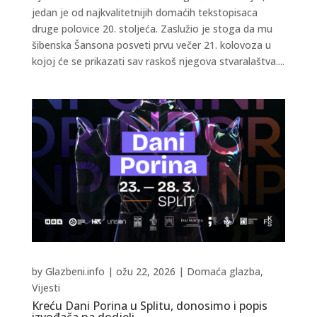
jedan je od najkvalitetnijih domaćih tekstopisaca
druge polovice 20. stoljeća. Zaslužio je stoga da mu
šibenska Šansona posveti prvu večer 21. kolovoza u
kojoj će se prikazati sav raskoš njegova stvaralaštva....
by
Glazbeni.info
|
ožu 22, 2026
|
Domaća glazba
,
Vijesti
Kreću Dani Porina u Splitu, donosimo i popis
izvođača na dodjeli