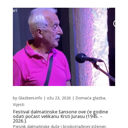
by
Glazbeni.info
|
ožu 23, 2026
|
Domaća glazba
,
Vijesti
Festival dalmatinske šansone ove će godine
odati počast velikanu Krsti Jurasu (1945. –
2026.).
Pjesnik dalmatinske duše i brodograđevni inženjer,