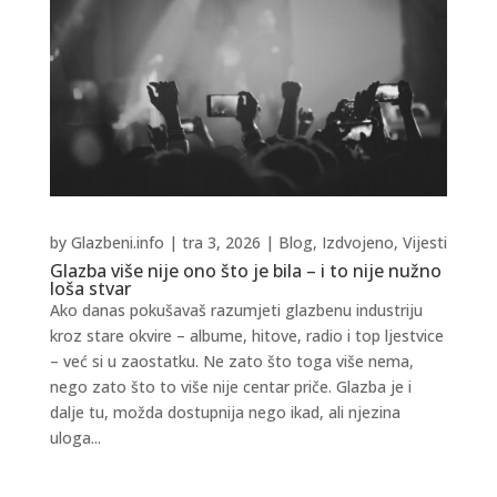
by
Glazbeni.info
|
tra 3, 2026
|
Blog
,
Izdvojeno
,
Vijesti
Glazba više nije ono što je bila – i to nije nužno
loša stvar
Ako danas pokušavaš razumjeti glazbenu industriju
kroz stare okvire – albume, hitove, radio i top ljestvice
– već si u zaostatku. Ne zato što toga više nema,
nego zato što to više nije centar priče. Glazba je i
dalje tu, možda dostupnija nego ikad, ali njezina
uloga...