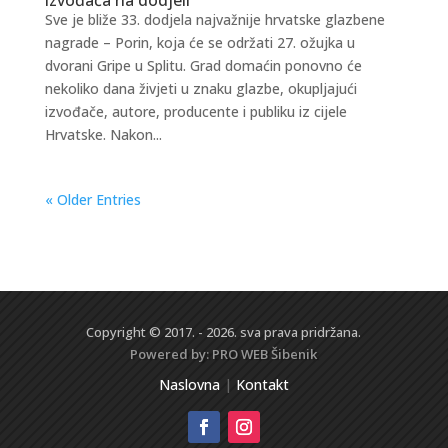
Sve je bliže 33. dodjela najvažnije hrvatske glazbene
nagrade – Porin, koja će se održati 27. ožujka u
dvorani Gripe u Splitu. Grad domaćin ponovno će
nekoliko dana živjeti u znaku glazbe, okupljajući
izvođače, autore, producente i publiku iz cijele
Hrvatske. Nakon...
« Older Entries
Copyright © 2017. - 2026. sva prava pridržana.
Powered by:
PRO WEB
Šibenik
Naslovna
|
Kontakt