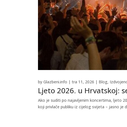
by
Glazbeni.info
|
tra 11, 2026
|
Blog
,
Izdvojen
Ljeto 2026. u Hrvatskoj: s
Ako je suditi po najavljenim koncertima, ljeto 2
koji privlače publiku iz cijelog svijeta – jasno 