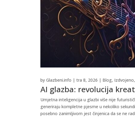
by
Glazbeni.info
|
tra 8, 2026
|
Blog
,
Izdvojeno
AI glazba: revolucija krea
Umjetna inteligencija u glazbi više nije futurist
generiraju kompletne pjesme u nekoliko sekundi,
posebno zanimljivom jest činjenica da se ne ra