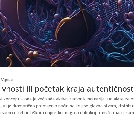
,
Vijesti
tivnosti ili početak kraja autentičnost
ički koncept – ona je već sada aktivni sudionik industrije. Od alata za 
 AI je dramatično promijenio način na koji se glazba stvara, distribu
di samo o tehnološkom napretku, nego o dubokoj transformaciji same 