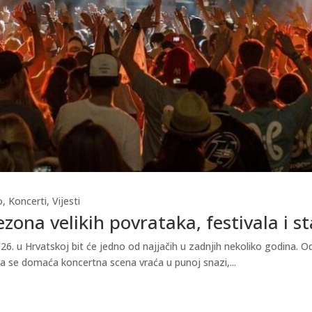
o
,
Koncerti
,
Vijesti
ezona velikih povrataka, festivala i 
026. u Hrvatskoj bit će jedno od najjačih u zadnjih nekoliko godina. 
je da se domaća koncertna scena vraća u punoj snazi,...