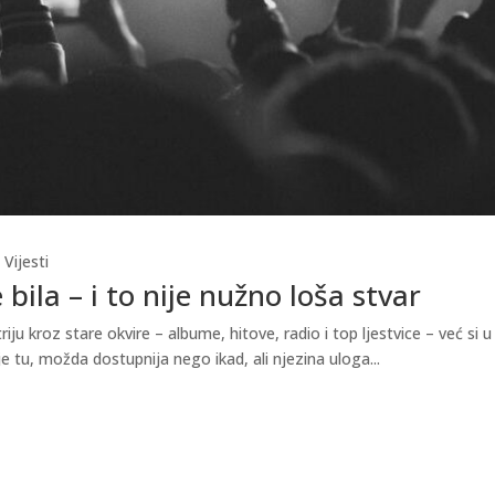
,
Vijesti
 bila – i to nije nužno loša stvar
ju kroz stare okvire – albume, hitove, radio i top ljestvice – već s
lje tu, možda dostupnija nego ikad, ali njezina uloga...