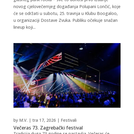
novog cjelovečernjeg događanja Polupani Lončić, koje
će se održati u subotu, 25. travnja u Klubu Boogaloo,
u organizaciji Dostave Zvuka. Publiku očekuje snažan
lineup koji...
by
M.V.
|
tra 17, 2026
|
Festivali
Večeras 73. Zagrebački festival
Tradicija duga 73 godine se nastavlja. Večeras će