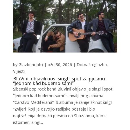
by
Glazbeni.info
|
ožu 30, 2026
|
Domaća glazba
,
Vijesti
BluVinil objavili novi singl i spot za pjesmu
“Jednom kad budemo sami”
Šibenski pop rock bend BluVinil objavio je singl i spot
“Jednom kad budemo sami” s hvaljenog albuma
“Carstvo Mediterana”. S albuma je ranije skinut singl
“Zvijeri” koji je osvojio radijske postaje i bio
najtraženija domaća pjesma na Shazaamu, kao i
istoimeni singl...