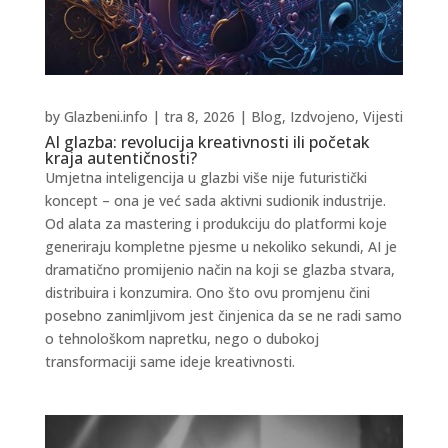
by
Glazbeni.info
|
tra 8, 2026
|
Blog
,
Izdvojeno
,
Vijesti
AI glazba: revolucija kreativnosti ili početak
kraja autentičnosti?
Umjetna inteligencija u glazbi više nije futuristički
koncept – ona je već sada aktivni sudionik industrije.
Od alata za mastering i produkciju do platformi koje
generiraju kompletne pjesme u nekoliko sekundi, AI je
dramatično promijenio način na koji se glazba stvara,
distribuira i konzumira. Ono što ovu promjenu čini
posebno zanimljivom jest činjenica da se ne radi samo
o tehnološkom napretku, nego o dubokoj
transformaciji same ideje kreativnosti.