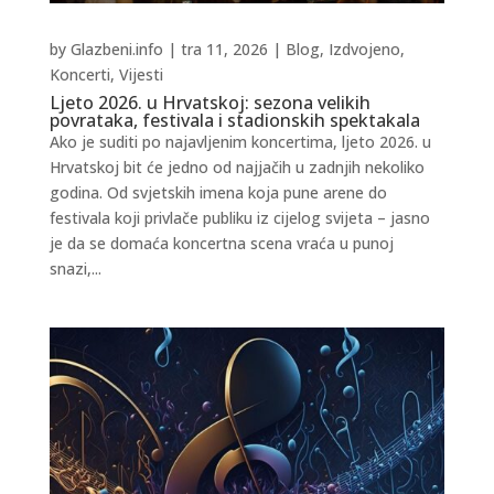
by
Glazbeni.info
|
tra 11, 2026
|
Blog
,
Izdvojeno
,
Koncerti
,
Vijesti
Ljeto 2026. u Hrvatskoj: sezona velikih
povrataka, festivala i stadionskih spektakala
Ako je suditi po najavljenim koncertima, ljeto 2026. u
Hrvatskoj bit će jedno od najjačih u zadnjih nekoliko
godina. Od svjetskih imena koja pune arene do
festivala koji privlače publiku iz cijelog svijeta – jasno
je da se domaća koncertna scena vraća u punoj
snazi,...