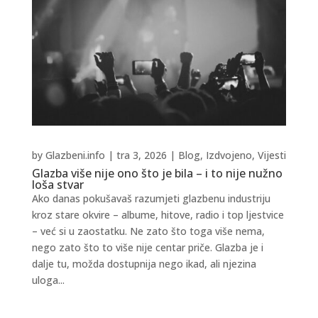
by
Glazbeni.info
|
tra 3, 2026
|
Blog
,
Izdvojeno
,
Vijesti
Glazba više nije ono što je bila – i to nije nužno
loša stvar
Ako danas pokušavaš razumjeti glazbenu industriju
kroz stare okvire – albume, hitove, radio i top ljestvice
– već si u zaostatku. Ne zato što toga više nema,
nego zato što to više nije centar priče. Glazba je i
dalje tu, možda dostupnija nego ikad, ali njezina
uloga...