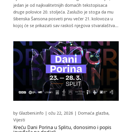
jedan je od najkvalitetnijih domaćih tekstopisaca
druge polovice 20. stoljeća. Zaslužio je stoga da mu
šibenska Šansona posveti prvu večer 21. kolovoza u
kojoj će se prikazati sav raskoš njegova stvaralaštva....
by
Glazbeni.info
|
ožu 22, 2026
|
Domaća glazba
,
Vijesti
Kreću Dani Porina u Splitu, donosimo i popis
izvođača na dodjeli