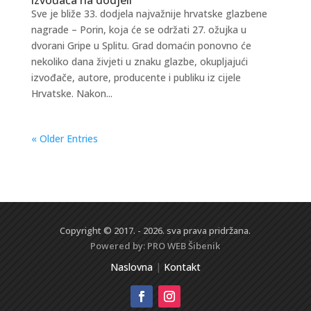
Sve je bliže 33. dodjela najvažnije hrvatske glazbene
nagrade – Porin, koja će se održati 27. ožujka u
dvorani Gripe u Splitu. Grad domaćin ponovno će
nekoliko dana živjeti u znaku glazbe, okupljajući
izvođače, autore, producente i publiku iz cijele
Hrvatske. Nakon...
« Older Entries
Copyright © 2017. - 2026. sva prava pridržana.
Powered by:
PRO WEB
Šibenik
Naslovna
|
Kontakt