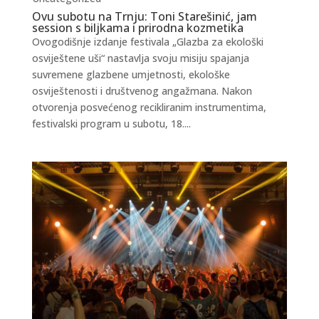
Ovu subotu na Trnju: Toni Starešinić, jam
session s biljkama i prirodna kozmetika
Ovogodišnje izdanje festivala „Glazba za ekološki
osviještene uši“ nastavlja svoju misiju spajanja
suvremene glazbene umjetnosti, ekološke
osviještenosti i društvenog angažmana. Nakon
otvorenja posvećenog recikliranim instrumentima,
festivalski program u subotu, 18....