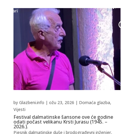
by
Glazbeni.info
|
ožu 23, 2026
|
Domaća glazba
,
Vijesti
Festival dalmatinske šansone ove će godine
odati počast velikanu Krsti Jurasu (1945. –
2026.).
Pjesnik dalmatinske duše i brodograđevni inženjer,