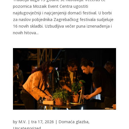
pozornica Mozaik Event Centra ugostiti
najdugovječniji i najcjenjeniji domaći festival. U borbi
za naslov pobjednika Zagrebačkog festivala sudjeluje
16 novih skladbi. Uzbudljiva večer puna iznenađenja i
novih hitova...
by
M.V.
|
tra 17, 2026
|
Domaća glazba
,
Uncategorized