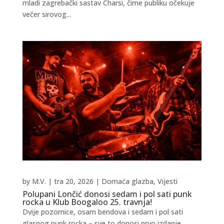
mladi zagrebački sastav Charsi, čime publiku očekuje
večer sirovog...
by
M.V.
|
tra 20, 2026
|
Domaća glazba
,
Vijesti
Polupani Lončić donosi sedam i pol sati punk
rocka u Klub Boogaloo 25. travnja!
Dvije pozornice, osam bendova i sedam i pol sati
glasnog punk rocka – sve to donosi prvo izdanje