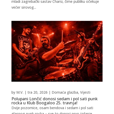
mladi zagrebački sastav Charsi, čime publiku očekuje
večer sirovog...
by
M.V.
|
tra 20, 2026
|
Domaća glazba
,
Vijesti
Polupani Lončić donosi sedam i pol sati punk
rocka u Klub Boogaloo 25. travnja!
Dvije pozornice, osam bendova i sedam i pol sati
glasnog punk rocka – sve to donosi prvo izdanje