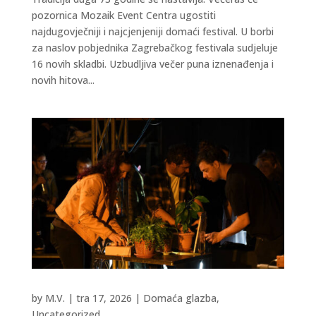
pozornica Mozaik Event Centra ugostiti
najdugovječniji i najcjenjeniji domaći festival. U borbi
za naslov pobjednika Zagrebačkog festivala sudjeluje
16 novih skladbi. Uzbudljiva večer puna iznenađenja i
novih hitova...
by
M.V.
|
tra 17, 2026
|
Domaća glazba
,
Uncategorized