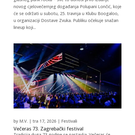
novog cjelovečernjeg događanja Polupani Lončić, koje
će se održati u subotu, 25. travnja u Klubu Boogaloo,
u organizaciji Dostave Zvuka. Publiku očekuje snažan
lineup koji...
by
M.V.
|
tra 17, 2026
|
Festivali
Večeras 73. Zagrebački festival
Tradicija duga 73 godine se nastavlja. Večeras će