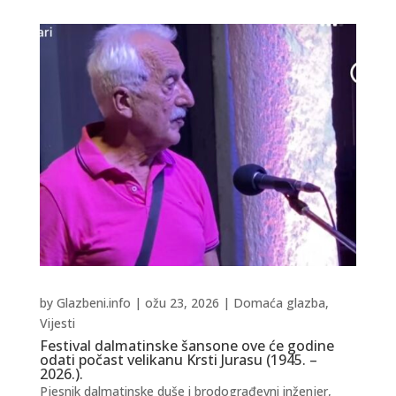
by
Glazbeni.info
|
ožu 23, 2026
|
Domaća glazba
,
Vijesti
Festival dalmatinske šansone ove će godine
odati počast velikanu Krsti Jurasu (1945. –
2026.).
Pjesnik dalmatinske duše i brodograđevni inženjer,