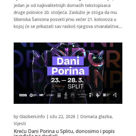
jedan je od najkvalitetnijih domaćih tekstopisaca
druge polovice 20. stoljeća. Zaslužio je stoga da mu
šibenska Šansona posveti prvu večer 21. kolovoza u
kojoj će se prikazati sav raskoš njegova stvaralaštva....
by
Glazbeni.info
|
ožu 22, 2026
|
Domaća glazba
,
Vijesti
Kreću Dani Porina u Splitu, donosimo i popis
izvođača na dodjeli