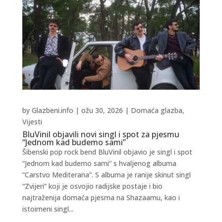
by
Glazbeni.info
|
ožu 30, 2026
|
Domaća glazba
,
Vijesti
BluVinil objavili novi singl i spot za pjesmu
“Jednom kad budemo sami”
Šibenski pop rock bend BluVinil objavio je singl i spot
“Jednom kad budemo sami” s hvaljenog albuma
“Carstvo Mediterana”. S albuma je ranije skinut singl
“Zvijeri” koji je osvojio radijske postaje i bio
najtraženija domaća pjesma na Shazaamu, kao i
istoimeni singl...