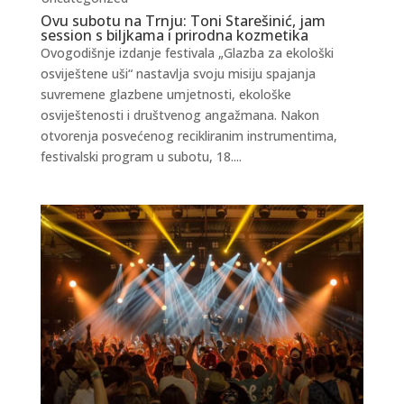
Ovu subotu na Trnju: Toni Starešinić, jam
session s biljkama i prirodna kozmetika
Ovogodišnje izdanje festivala „Glazba za ekološki
osviještene uši“ nastavlja svoju misiju spajanja
suvremene glazbene umjetnosti, ekološke
osviještenosti i društvenog angažmana. Nakon
otvorenja posvećenog recikliranim instrumentima,
festivalski program u subotu, 18....