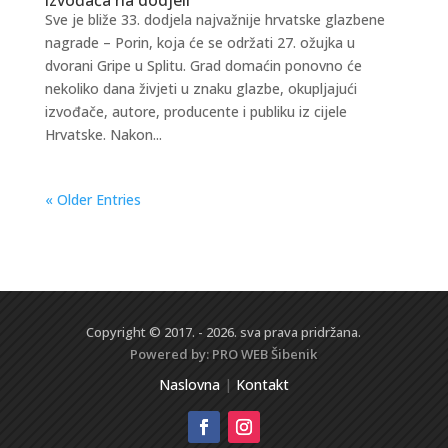
Sve je bliže 33. dodjela najvažnije hrvatske glazbene
nagrade – Porin, koja će se održati 27. ožujka u
dvorani Gripe u Splitu. Grad domaćin ponovno će
nekoliko dana živjeti u znaku glazbe, okupljajući
izvođače, autore, producente i publiku iz cijele
Hrvatske. Nakon...
« Older Entries
Copyright © 2017. - 2026. sva prava pridržana.
Powered by:
PRO WEB
Šibenik
Naslovna
|
Kontakt