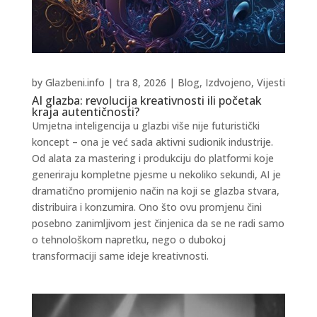
by
Glazbeni.info
|
tra 8, 2026
|
Blog
,
Izdvojeno
,
Vijesti
AI glazba: revolucija kreativnosti ili početak
kraja autentičnosti?
Umjetna inteligencija u glazbi više nije futuristički
koncept – ona je već sada aktivni sudionik industrije.
Od alata za mastering i produkciju do platformi koje
generiraju kompletne pjesme u nekoliko sekundi, AI je
dramatično promijenio način na koji se glazba stvara,
distribuira i konzumira. Ono što ovu promjenu čini
posebno zanimljivom jest činjenica da se ne radi samo
o tehnološkom napretku, nego o dubokoj
transformaciji same ideje kreativnosti.