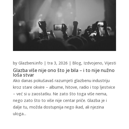
by
Glazbeni.info
|
tra 3, 2026
|
Blog
,
Izdvojeno
,
Vijesti
Glazba više nije ono što je bila – i to nije nužno
loša stvar
Ako danas pokušavaš razumjeti glazbenu industriju
kroz stare okvire – albume, hitove, radio i top ljestvice
– već si u zaostatku. Ne zato što toga više nema,
nego zato što to više nije centar priče. Glazba je i
dalje tu, možda dostupnija nego ikad, ali njezina
uloga...