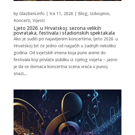
by
Glazbeni.info
|
tra 11, 2026
|
Blog
,
Izdvojeno
,
Koncerti
,
Vijesti
Ljeto 2026. u Hrvatskoj: sezona velikih
povrataka, festivala i stadionskih spektakala
Ako je suditi po najavljenim koncertima, ljeto 2026. u
Hrvatskoj bit će jedno od najjačih u zadnjih nekoliko
godina. Od svjetskih imena koja pune arene do
festivala koji privlače publiku iz cijelog svijeta – jasno
je da se domaća koncertna scena vraća u punoj
snazi,...