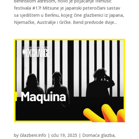
berlinskom adresom, novo je pojačanje INmusic
festivala #17! Mitsune je japanski peteročlani sastav
sa sjedištem u Berlinu, kojeg čine glazbenici iz Japana,
Njemačke, Australije i Grčke. Bend predvode dvije...
by
Glazbeni.Info
|
ožu 19, 2025
|
Domaća glazba
,