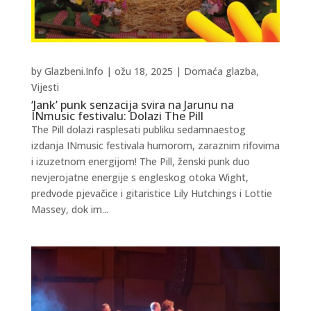
by
Glazbeni.Info
|
ožu 18, 2025
|
Domaća glazba
,
Vijesti
‘Jank’ punk senzacija svira na Jarunu na
INmusic festivalu: Dolazi The Pill
The Pill dolazi rasplesati publiku sedamnaestog
izdanja INmusic festivala humorom, zaraznim rifovima
i izuzetnom energijom! The Pill, ženski punk duo
nevjerojatne energije s engleskog otoka Wight,
predvode pjevačice i gitaristice Lily Hutchings i Lottie
Massey, dok im...