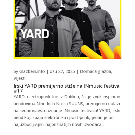
by
Glazbeni.Info
|
ožu 27, 2025
|
Domaća glazba
,
Vijesti
Irski YARD premijerno stiže na INmusic festival
#17
YARD, electropunk trio iz Dublina, čiji je zvuk inspiriran
bendovima Nine Inch Nails i SUUNS, premijerno dolazi
na sedamnaesto izdanje INmusic festivala! YARD, irski
bend koji spaja elektroniku i post-punk, jedan je od
najuzbudljivijih i najpriznatijih novih izvođača...