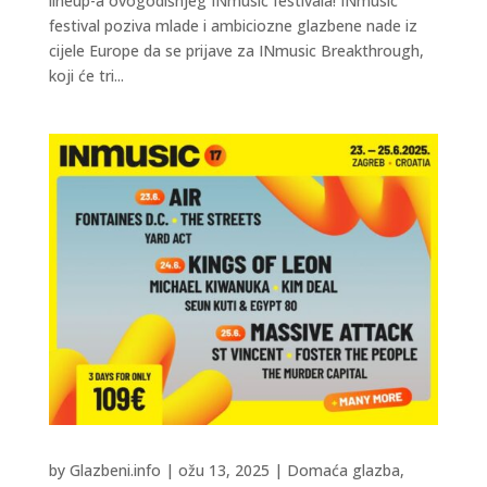
lineup-a ovogodišnjeg INmusic festivala! INmusic
festival poziva mlade i ambiciozne glazbene nade iz
cijele Europe da se prijave za INmusic Breakthrough,
koji će tri...
by
Glazbeni.info
|
ožu 13, 2025
|
Domaća glazba
,