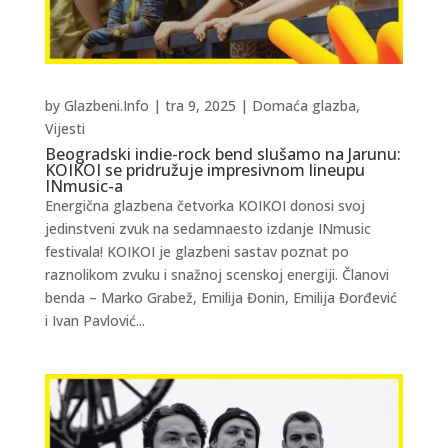
by
Glazbeni.Info
|
tra 9, 2025
|
Domaća glazba
,
Vijesti
Beogradski indie-rock bend slušamo na Jarunu:
KOIKOI se pridružuje impresivnom lineupu
INmusic-a
Energična glazbena četvorka KOIKOI donosi svoj
jedinstveni zvuk na sedamnaesto izdanje INmusic
festivala! KOIKOI je glazbeni sastav poznat po
raznolikom zvuku i snažnoj scenskoj energiji. Članovi
benda – Marko Grabež, Emilija Đonin, Emilija Đorđević
i Ivan Pavlović...