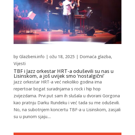
by
Glazbeni.info
|
ožu 18, 2025
|
Domaća glazba
,
Vijesti
TBF i Jazz orkestar HRT-a oduševili su nas u
Lisinskom, a još uvijek smo ‘nostalgični’
Jazz orkestar HRT-a već nekoliko godina ima
repertoar bogat suradnjama s rock i hip hop
zvijezdama. Prvi put sam ih slušala u dvorani Gorgona
kao pratnju Darku Rundeku i već tada su me oduševili.
No, na subotnjem koncertu TBF-a u Lisinskom, zasjali
su u punom sjaju....