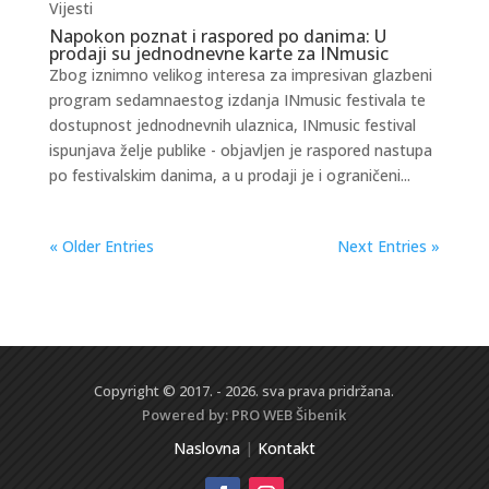
Vijesti
Napokon poznat i raspored po danima: U
prodaji su jednodnevne karte za INmusic
Zbog iznimno velikog interesa za impresivan glazbeni
program sedamnaestog izdanja INmusic festivala te
dostupnost jednodnevnih ulaznica, INmusic festival
ispunjava želje publike - objavljen je raspored nastupa
po festivalskim danima, a u prodaji je i ograničeni...
« Older Entries
Next Entries »
Copyright © 2017. - 2026. sva prava pridržana.
Powered by:
PRO WEB
Šibenik
Naslovna
|
Kontakt