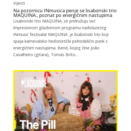
Vijesti
Na pozornicu INmusica penje se lisabonski trio
MAQUINA., poznat po energičnim nastupima
Lisabonski trio MAQUINA. se pridružuju već
impresivnom glazbenom programu nadolazećeg
INmusic festivala! MAQUINA. je lisabonski trio koji
spaja karnevalsko-hedonistički psihodelični punk s
energičnim nastupima. Bend, kojeg čine João
Cavalheiro (gitara), Tomás Brito...