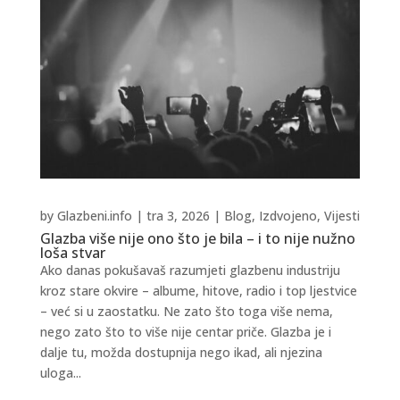
by
Glazbeni.info
|
tra 3, 2026
|
Blog
,
Izdvojeno
,
Vijesti
Glazba više nije ono što je bila – i to nije nužno
loša stvar
Ako danas pokušavaš razumjeti glazbenu industriju
kroz stare okvire – albume, hitove, radio i top ljestvice
– već si u zaostatku. Ne zato što toga više nema,
nego zato što to više nije centar priče. Glazba je i
dalje tu, možda dostupnija nego ikad, ali njezina
uloga...