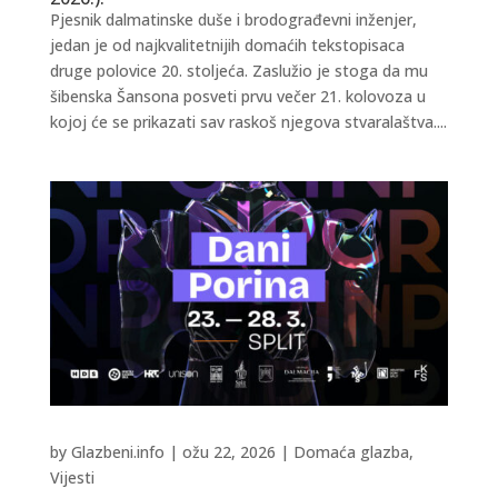
Pjesnik dalmatinske duše i brodograđevni inženjer,
jedan je od najkvalitetnijih domaćih tekstopisaca
druge polovice 20. stoljeća. Zaslužio je stoga da mu
šibenska Šansona posveti prvu večer 21. kolovoza u
kojoj će se prikazati sav raskoš njegova stvaralaštva....
by
Glazbeni.info
|
ožu 22, 2026
|
Domaća glazba
,
Vijesti