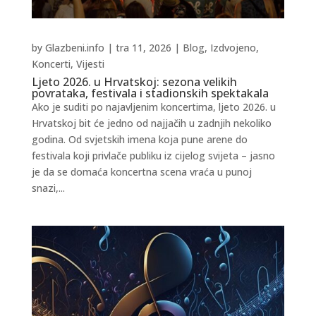
by
Glazbeni.info
|
tra 11, 2026
|
Blog
,
Izdvojeno
,
Koncerti
,
Vijesti
Ljeto 2026. u Hrvatskoj: sezona velikih
povrataka, festivala i stadionskih spektakala
Ako je suditi po najavljenim koncertima, ljeto 2026. u
Hrvatskoj bit će jedno od najjačih u zadnjih nekoliko
godina. Od svjetskih imena koja pune arene do
festivala koji privlače publiku iz cijelog svijeta – jasno
je da se domaća koncertna scena vraća u punoj
snazi,...