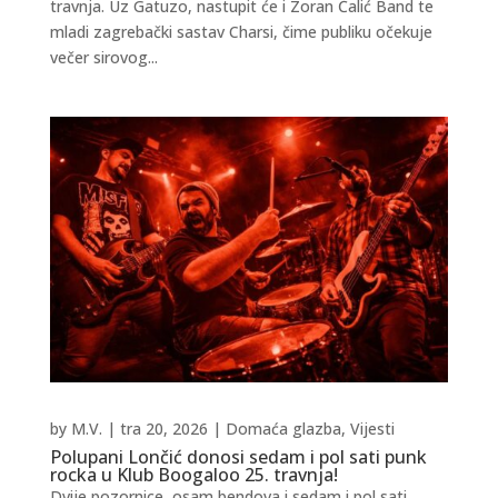
travnja. Uz Gatuzo, nastupit će i Zoran Čalić Band te
mladi zagrebački sastav Charsi, čime publiku očekuje
večer sirovog...
by
M.V.
|
tra 20, 2026
|
Domaća glazba
,
Vijesti
Polupani Lončić donosi sedam i pol sati punk
rocka u Klub Boogaloo 25. travnja!
Dvije pozornice, osam bendova i sedam i pol sati