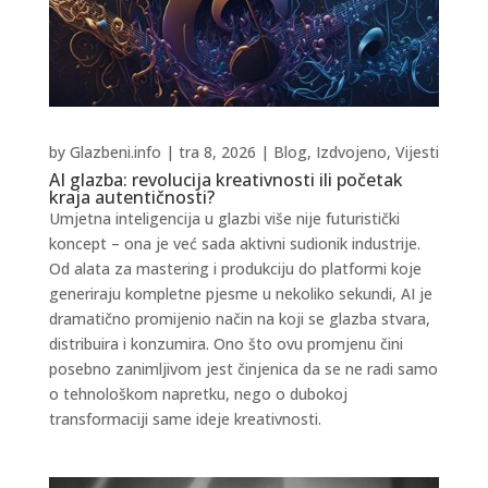
by
Glazbeni.info
|
tra 8, 2026
|
Blog
,
Izdvojeno
,
Vijesti
AI glazba: revolucija kreativnosti ili početak
kraja autentičnosti?
Umjetna inteligencija u glazbi više nije futuristički
koncept – ona je već sada aktivni sudionik industrije.
Od alata za mastering i produkciju do platformi koje
generiraju kompletne pjesme u nekoliko sekundi, AI je
dramatično promijenio način na koji se glazba stvara,
distribuira i konzumira. Ono što ovu promjenu čini
posebno zanimljivom jest činjenica da se ne radi samo
o tehnološkom napretku, nego o dubokoj
transformaciji same ideje kreativnosti.