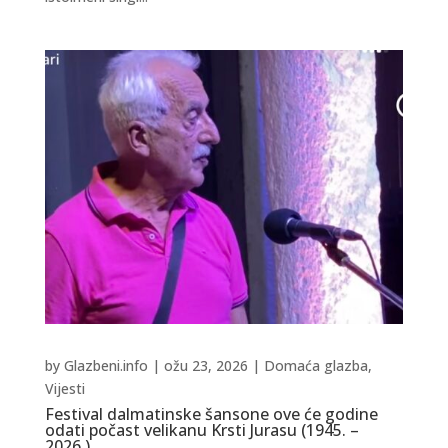
by
Glazbeni.info
|
ožu 23, 2026
|
Domaća glazba
,
Vijesti
Festival dalmatinske šansone ove će godine
odati počast velikanu Krsti Jurasu (1945. –
2026.).