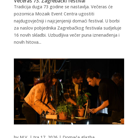
Večeras 73. Zagrebački festival
Tradicija duga 73 godine se nastavlja. Večeras će
pozornica Mozaik Event Centra ugostiti
najdugovječniji i najcjenjeniji domaći festival. U borbi
za naslov pobjednika Zagrebačkog festivala sudjeluje
16 novih skladbi. Uzbudljiva večer puna iznenađenja i
novih hitova...
by
M.V.
|
tra 17, 2026
|
Domaća glazba
,