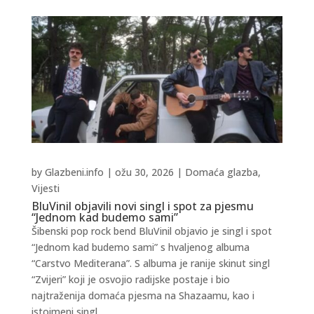
by
Glazbeni.info
|
ožu 30, 2026
|
Domaća glazba
,
Vijesti
BluVinil objavili novi singl i spot za pjesmu
“Jednom kad budemo sami”
Šibenski pop rock bend BluVinil objavio je singl i spot
“Jednom kad budemo sami” s hvaljenog albuma
“Carstvo Mediterana”. S albuma je ranije skinut singl
“Zvijeri” koji je osvojio radijske postaje i bio
najtraženija domaća pjesma na Shazaamu, kao i
istoimeni singl...