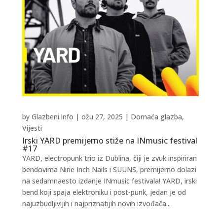
by
Glazbeni.Info
|
ožu 27, 2025
|
Domaća glazba
,
Vijesti
Irski YARD premijerno stiže na INmusic festival
#17
YARD, electropunk trio iz Dublina, čiji je zvuk inspiriran
bendovima Nine Inch Nails i SUUNS, premijerno dolazi
na sedamnaesto izdanje INmusic festivala! YARD, irski
bend koji spaja elektroniku i post-punk, jedan je od
najuzbudljivijih i najpriznatijih novih izvođača...