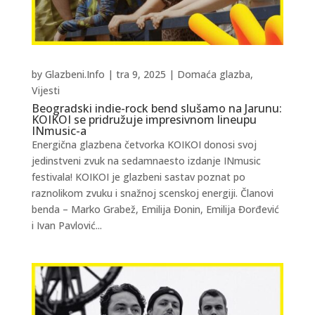
by
Glazbeni.Info
|
tra 9, 2025
|
Domaća glazba
,
Vijesti
Beogradski indie-rock bend slušamo na Jarunu:
KOIKOI se pridružuje impresivnom lineupu
INmusic-a
Energična glazbena četvorka KOIKOI donosi svoj
jedinstveni zvuk na sedamnaesto izdanje INmusic
festivala! KOIKOI je glazbeni sastav poznat po
raznolikom zvuku i snažnoj scenskoj energiji. Članovi
benda – Marko Grabež, Emilija Đonin, Emilija Đorđević
i Ivan Pavlović...