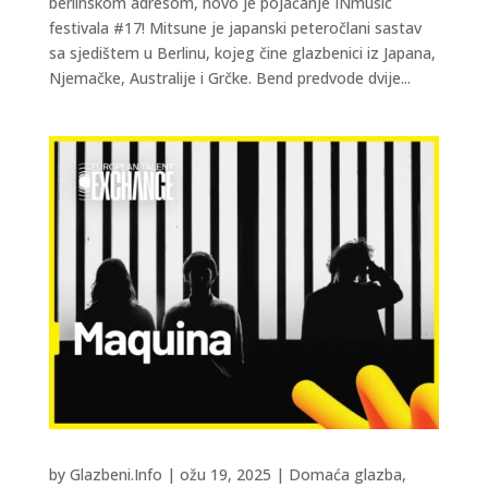
berlinskom adresom, novo je pojačanje INmusic
festivala #17! Mitsune je japanski peteročlani sastav
sa sjedištem u Berlinu, kojeg čine glazbenici iz Japana,
Njemačke, Australije i Grčke. Bend predvode dvije...
by
Glazbeni.Info
|
ožu 19, 2025
|
Domaća glazba
,