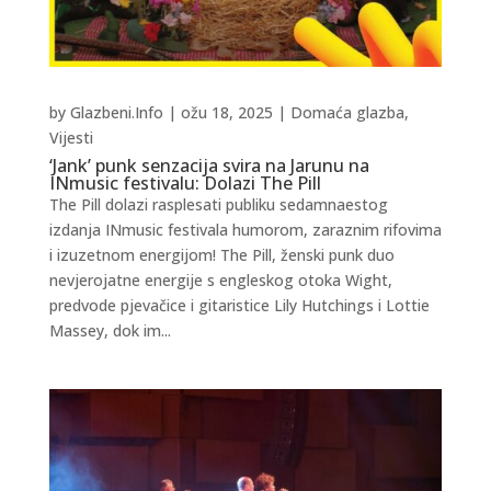
by
Glazbeni.Info
|
ožu 18, 2025
|
Domaća glazba
,
Vijesti
‘Jank’ punk senzacija svira na Jarunu na
INmusic festivalu: Dolazi The Pill
The Pill dolazi rasplesati publiku sedamnaestog
izdanja INmusic festivala humorom, zaraznim rifovima
i izuzetnom energijom! The Pill, ženski punk duo
nevjerojatne energije s engleskog otoka Wight,
predvode pjevačice i gitaristice Lily Hutchings i Lottie
Massey, dok im...