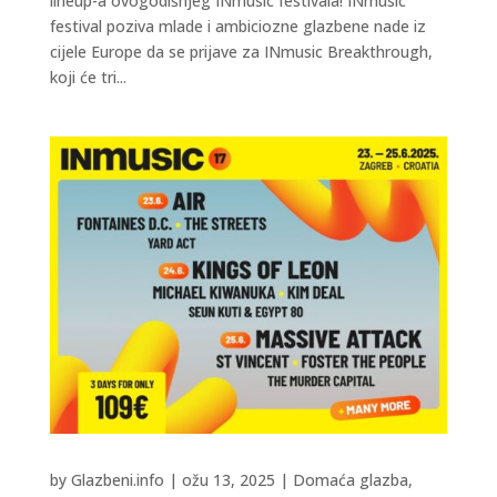
lineup-a ovogodišnjeg INmusic festivala! INmusic
festival poziva mlade i ambiciozne glazbene nade iz
cijele Europe da se prijave za INmusic Breakthrough,
koji će tri...
by
Glazbeni.info
|
ožu 13, 2025
|
Domaća glazba
,