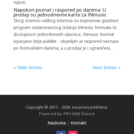
Vijesti
Napokon poznat i raspored po danima: U
prodaji su jednodnevne karte za INmusic
Zbog iznimno velikog interesa za impresivan glazbeni
program sedamnaestog izdanja INmusic festivala te
dostupnost jednodnevnih ulaznica, INmusic festival
ispunjava želje publike - objavljen je raspored nastupa
po festivalskim danima, a u prodaji je i ograničeni...
« Older Entries
Next Entries »
Copyright © 2017. - 2026. sva prava pridržana.
Powered by:
PRO WEB
Šibenik
Naslovna
|
Kontakt