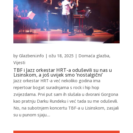
by
Glazbeni.info
|
ožu 18, 2025
|
Domaća glazba
,
Vijesti
TBF i Jazz orkestar HRT-a oduševili su nas u
Lisinskom, a još uvijek smo ‘nostalgični’
Jazz orkestar HRT-a već nekoliko godina ima
repertoar bogat suradnjama s rock i hip hop
zvijezdama. Prvi put sam ih slušala u dvorani Gorgona
kao pratnju Darku Rundeku i već tada su me oduševili.
No, na subotnjem koncertu TBF-a u Lisinskom, zasjali
su u punom sjaju....