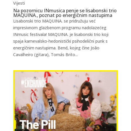
Vijesti
Na pozornicu INmusica penje se lisabonski trio
MAQUINA., poznat po energičnim nastupima
Lisabonski trio MAQUINA. se pridružuju već
impresivnom glazbenom programu nadolazećeg
INmusic festivala! MAQUINA. je lisabonski trio koji
spaja karnevalsko-hedonistički psihodelični punk s
energičnim nastupima. Bend, kojeg čine João
Cavalheiro (gitara), Tomás Brito...