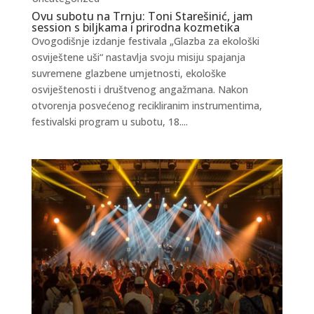
Ovu subotu na Trnju: Toni Starešinić, jam
session s biljkama i prirodna kozmetika
Ovogodišnje izdanje festivala „Glazba za ekološki
osviještene uši“ nastavlja svoju misiju spajanja
suvremene glazbene umjetnosti, ekološke
osviještenosti i društvenog angažmana. Nakon
otvorenja posvećenog recikliranim instrumentima,
festivalski program u subotu, 18....