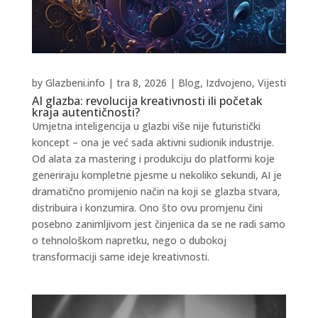
by
Glazbeni.info
|
tra 8, 2026
|
Blog
,
Izdvojeno
,
Vijesti
AI glazba: revolucija kreativnosti ili početak
kraja autentičnosti?
Umjetna inteligencija u glazbi više nije futuristički
koncept – ona je već sada aktivni sudionik industrije.
Od alata za mastering i produkciju do platformi koje
generiraju kompletne pjesme u nekoliko sekundi, AI je
dramatično promijenio način na koji se glazba stvara,
distribuira i konzumira. Ono što ovu promjenu čini
posebno zanimljivom jest činjenica da se ne radi samo
o tehnološkom napretku, nego o dubokoj
transformaciji same ideje kreativnosti.