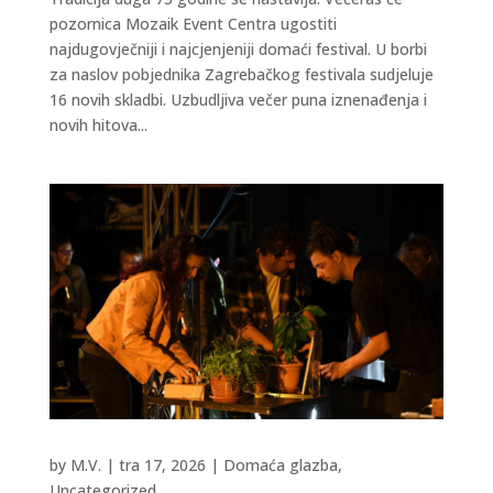
pozornica Mozaik Event Centra ugostiti
najdugovječniji i najcjenjeniji domaći festival. U borbi
za naslov pobjednika Zagrebačkog festivala sudjeluje
16 novih skladbi. Uzbudljiva večer puna iznenađenja i
novih hitova...
by
M.V.
|
tra 17, 2026
|
Domaća glazba
,
Uncategorized