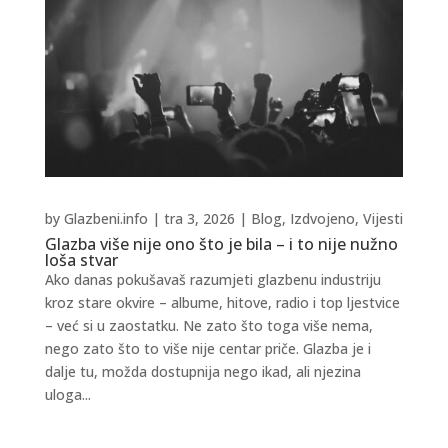
by
Glazbeni.info
|
tra 3, 2026
|
Blog
,
Izdvojeno
,
Vijesti
Glazba više nije ono što je bila – i to nije nužno
loša stvar
Ako danas pokušavaš razumjeti glazbenu industriju
kroz stare okvire – albume, hitove, radio i top ljestvice
– već si u zaostatku. Ne zato što toga više nema,
nego zato što to više nije centar priče. Glazba je i
dalje tu, možda dostupnija nego ikad, ali njezina
uloga...