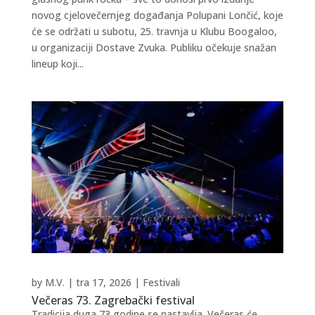
novog cjelovečernjeg događanja Polupani Lončić, koje
će se održati u subotu, 25. travnja u Klubu Boogaloo,
u organizaciji Dostave Zvuka. Publiku očekuje snažan
lineup koji...
by
M.V.
|
tra 17, 2026
|
Festivali
Večeras 73. Zagrebački festival
Tradicija duga 73 godine se nastavlja. Večeras će