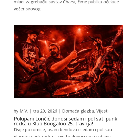
mladi zagrebački sastav Charsi, čime publiku očekuje
večer sirovog...
by
M.V.
|
tra 20, 2026
|
Domaća glazba
,
Vijesti
Polupani Lončić donosi sedam i pol sati punk
rocka u Klub Boogaloo 25. travnja!
Dvije pozornice, osam bendova i sedam i pol sati
glasnog punk rocka – sve to donosi prvo izdanje