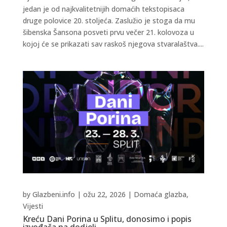
jedan je od najkvalitetnijih domaćih tekstopisaca
druge polovice 20. stoljeća. Zaslužio je stoga da mu
šibenska Šansona posveti prvu večer 21. kolovoza u
kojoj će se prikazati sav raskoš njegova stvaralaštva....
by
Glazbeni.info
|
ožu 22, 2026
|
Domaća glazba
,
Vijesti
Kreću Dani Porina u Splitu, donosimo i popis
izvođača na dodjeli