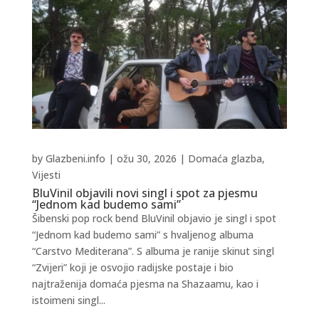
by
Glazbeni.info
|
ožu 30, 2026
|
Domaća glazba
,
Vijesti
BluVinil objavili novi singl i spot za pjesmu
“Jednom kad budemo sami”
Šibenski pop rock bend BluVinil objavio je singl i spot
“Jednom kad budemo sami” s hvaljenog albuma
“Carstvo Mediterana”. S albuma je ranije skinut singl
“Zvijeri” koji je osvojio radijske postaje i bio
najtraženija domaća pjesma na Shazaamu, kao i
istoimeni singl...