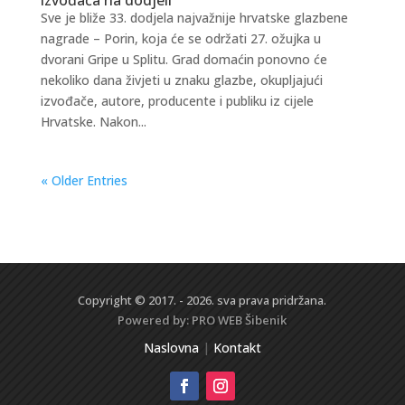
Sve je bliže 33. dodjela najvažnije hrvatske glazbene
nagrade – Porin, koja će se održati 27. ožujka u
dvorani Gripe u Splitu. Grad domaćin ponovno će
nekoliko dana živjeti u znaku glazbe, okupljajući
izvođače, autore, producente i publiku iz cijele
Hrvatske. Nakon...
« Older Entries
Copyright © 2017. - 2026. sva prava pridržana.
Powered by:
PRO WEB
Šibenik
Naslovna
|
Kontakt