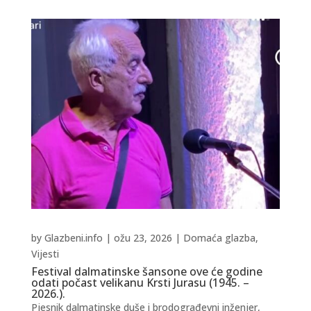
by
Glazbeni.info
|
ožu 23, 2026
|
Domaća glazba
,
Vijesti
Festival dalmatinske šansone ove će godine
odati počast velikanu Krsti Jurasu (1945. –
2026.).
Pjesnik dalmatinske duše i brodograđevni inženjer,