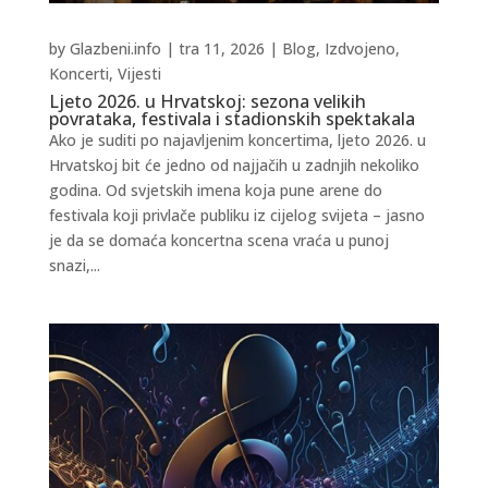
by
Glazbeni.info
|
tra 11, 2026
|
Blog
,
Izdvojeno
,
Koncerti
,
Vijesti
Ljeto 2026. u Hrvatskoj: sezona velikih
povrataka, festivala i stadionskih spektakala
Ako je suditi po najavljenim koncertima, ljeto 2026. u
Hrvatskoj bit će jedno od najjačih u zadnjih nekoliko
godina. Od svjetskih imena koja pune arene do
festivala koji privlače publiku iz cijelog svijeta – jasno
je da se domaća koncertna scena vraća u punoj
snazi,...