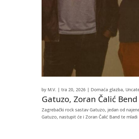
by
M.V.
|
tra 20, 2026
|
Domaća glazba
,
Uncat
Gatuzo, Zoran Čalić Bend 
Zagrebački rock sastav Gatuzo, jedan od najener
Gatuzo, nastupit će i Zoran Čalić Band te mladi 