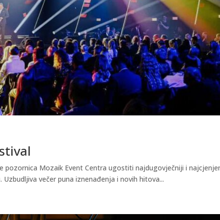
stival
e pozornica Mozaik Event Centra ugostiti najdugovječniji i najcjenjen
. Uzbudljiva večer puna iznenađenja i novih hitova...