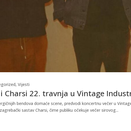
egorized
,
Vijesti
i Charsi 22. travnja u Vintage Indust
gičnijih bendova domaće scene, predvodi koncertnu večer u Vintage In
zagrebački sastav Charsi, čime publiku očekuje večer sirovog...