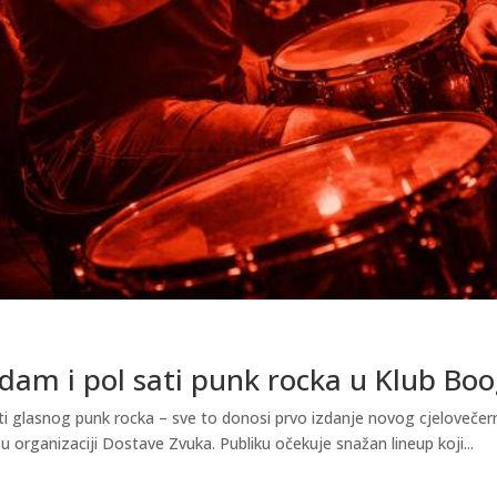
dam i pol sati punk rocka u Klub Boo
ti glasnog punk rocka – sve to donosi prvo izdanje novog cjelovečer
u organizaciji Dostave Zvuka. Publiku očekuje snažan lineup koji...