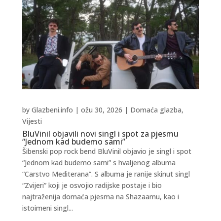
by
Glazbeni.info
|
ožu 30, 2026
|
Domaća glazba
,
Vijesti
BluVinil objavili novi singl i spot za pjesmu
“Jednom kad budemo sami”
Šibenski pop rock bend BluVinil objavio je singl i spot
“Jednom kad budemo sami” s hvaljenog albuma
“Carstvo Mediterana”. S albuma je ranije skinut singl
“Zvijeri” koji je osvojio radijske postaje i bio
najtraženija domaća pjesma na Shazaamu, kao i
istoimeni singl...