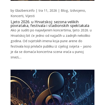
by
Glazbeni.info
|
tra 11, 2026
|
Blog
,
Izdvojeno
,
Koncerti
,
Vijesti
Ljeto 2026. u Hrvatskoj: sezona velikih
povrataka, festivala i stadionskih spektakala
Ako je suditi po najavljenim koncertima, ljeto 2026. u
Hrvatskoj bit će jedno od najjačih u zadnjih nekoliko
godina. Od svjetskih imena koja pune arene do
festivala koji privlače publiku iz cijelog svijeta – jasno
je da se domaća koncertna scena vraća u punoj
snazi,...