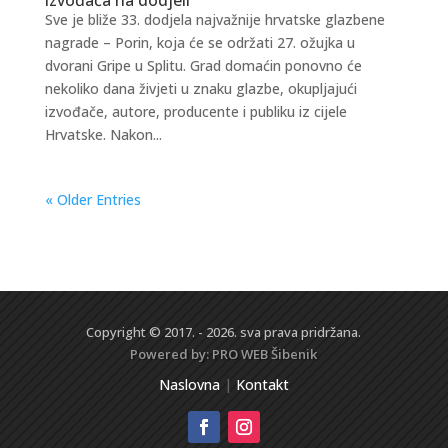
Sve je bliže 33. dodjela najvažnije hrvatske glazbene
nagrade – Porin, koja će se održati 27. ožujka u
dvorani Gripe u Splitu. Grad domaćin ponovno će
nekoliko dana živjeti u znaku glazbe, okupljajući
izvođače, autore, producente i publiku iz cijele
Hrvatske. Nakon...
« Older Entries
Copyright © 2017. - 2026. sva prava pridržana.
Powered by:
PRO WEB
Šibenik
Naslovna
|
Kontakt