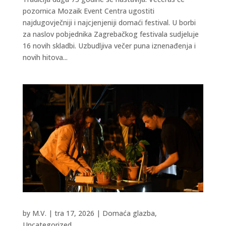
pozornica Mozaik Event Centra ugostiti
najdugovječniji i najcjenjeniji domaći festival. U borbi
za naslov pobjednika Zagrebačkog festivala sudjeluje
16 novih skladbi. Uzbudljiva večer puna iznenađenja i
novih hitova...
by
M.V.
|
tra 17, 2026
|
Domaća glazba
,
Uncategorized