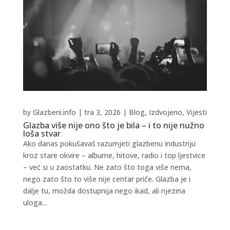
by
Glazbeni.info
|
tra 3, 2026
|
Blog
,
Izdvojeno
,
Vijesti
Glazba više nije ono što je bila – i to nije nužno
loša stvar
Ako danas pokušavaš razumjeti glazbenu industriju
kroz stare okvire – albume, hitove, radio i top ljestvice
– već si u zaostatku. Ne zato što toga više nema,
nego zato što to više nije centar priče. Glazba je i
dalje tu, možda dostupnija nego ikad, ali njezina
uloga...