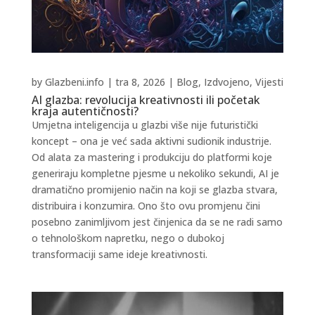
by
Glazbeni.info
|
tra 8, 2026
|
Blog
,
Izdvojeno
,
Vijesti
AI glazba: revolucija kreativnosti ili početak
kraja autentičnosti?
Umjetna inteligencija u glazbi više nije futuristički
koncept – ona je već sada aktivni sudionik industrije.
Od alata za mastering i produkciju do platformi koje
generiraju kompletne pjesme u nekoliko sekundi, AI je
dramatično promijenio način na koji se glazba stvara,
distribuira i konzumira. Ono što ovu promjenu čini
posebno zanimljivom jest činjenica da se ne radi samo
o tehnološkom napretku, nego o dubokoj
transformaciji same ideje kreativnosti.