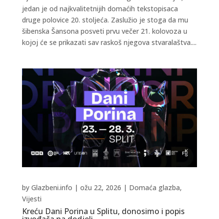
jedan je od najkvalitetnijih domaćih tekstopisaca
druge polovice 20. stoljeća. Zaslužio je stoga da mu
šibenska Šansona posveti prvu večer 21. kolovoza u
kojoj će se prikazati sav raskoš njegova stvaralaštva....
by
Glazbeni.info
|
ožu 22, 2026
|
Domaća glazba
,
Vijesti
Kreću Dani Porina u Splitu, donosimo i popis
izvođača na dodjeli