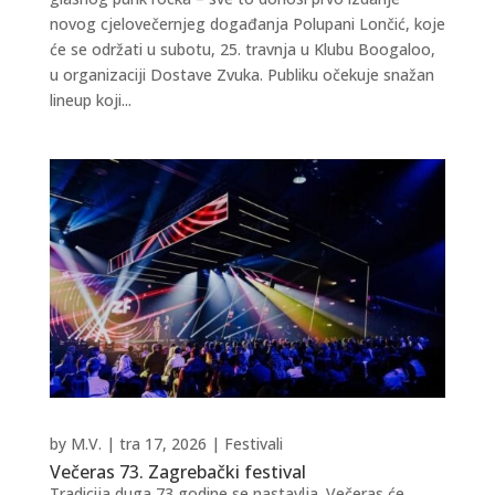
novog cjelovečernjeg događanja Polupani Lončić, koje
će se održati u subotu, 25. travnja u Klubu Boogaloo,
u organizaciji Dostave Zvuka. Publiku očekuje snažan
lineup koji...
by
M.V.
|
tra 17, 2026
|
Festivali
Večeras 73. Zagrebački festival
Tradicija duga 73 godine se nastavlja. Večeras će