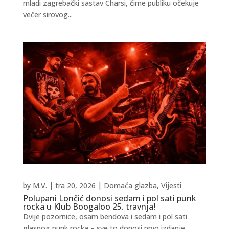
mladi zagrebački sastav Charsi, čime publiku očekuje
večer sirovog...
by
M.V.
|
tra 20, 2026
|
Domaća glazba
,
Vijesti
Polupani Lončić donosi sedam i pol sati punk
rocka u Klub Boogaloo 25. travnja!
Dvije pozornice, osam bendova i sedam i pol sati
glasnog punk rocka – sve to donosi prvo izdanje