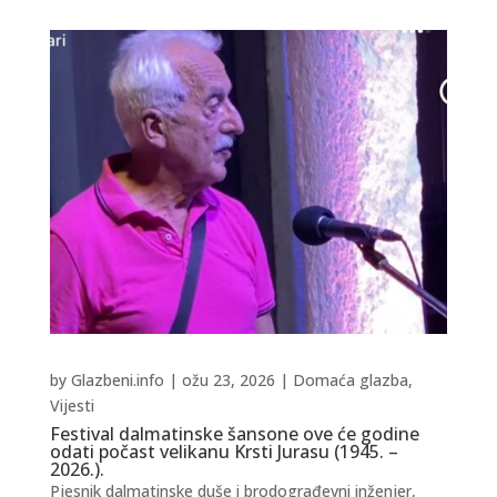
by
Glazbeni.info
|
ožu 23, 2026
|
Domaća glazba
,
Vijesti
Festival dalmatinske šansone ove će godine
odati počast velikanu Krsti Jurasu (1945. –
2026.).
Pjesnik dalmatinske duše i brodograđevni inženjer,