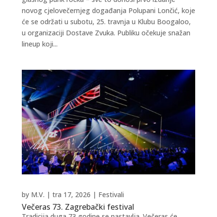
novog cjelovečernjeg događanja Polupani Lončić, koje
će se održati u subotu, 25. travnja u Klubu Boogaloo,
u organizaciji Dostave Zvuka. Publiku očekuje snažan
lineup koji...
by
M.V.
|
tra 17, 2026
|
Festivali
Večeras 73. Zagrebački festival
Tradicija duga 73 godine se nastavlja. Večeras će