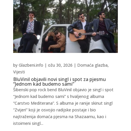
by
Glazbeni.info
|
ožu 30, 2026
|
Domaća glazba
,
Vijesti
BluVinil objavili novi singl i spot za pjesmu
“Jednom kad budemo sami”
Šibenski pop rock bend BluVinil objavio je singl i spot
“Jednom kad budemo sami” s hvaljenog albuma
“Carstvo Mediterana”. S albuma je ranije skinut singl
“Zvijeri” koji je osvojio radijske postaje i bio
najtraženija domaća pjesma na Shazaamu, kao i
istoimeni singl...