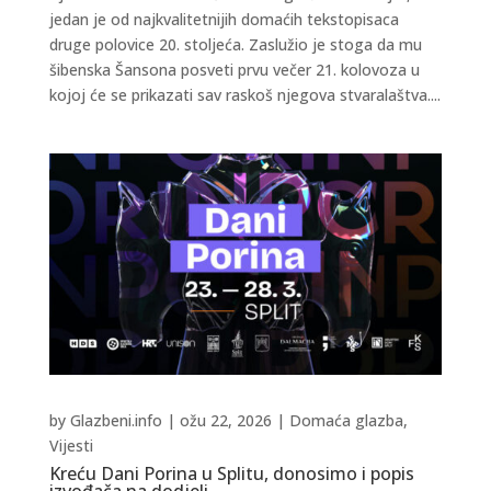
jedan je od najkvalitetnijih domaćih tekstopisaca
druge polovice 20. stoljeća. Zaslužio je stoga da mu
šibenska Šansona posveti prvu večer 21. kolovoza u
kojoj će se prikazati sav raskoš njegova stvaralaštva....
by
Glazbeni.info
|
ožu 22, 2026
|
Domaća glazba
,
Vijesti
Kreću Dani Porina u Splitu, donosimo i popis
izvođača na dodjeli