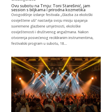
Ovu subotu na Trnju: Toni Starešinić, jam
session s biljkama i prirodna kozmetika
Ovogodišnje izdanje festivala „Glazba za ekološki
osviještene uši“ nastavlja svoju misiju spajanja
suvremene glazbene umjetnosti, ekološke
osviještenosti i društvenog angažmana. Nakon
otvorenja posvećenog recikliranim instrumentima,
festivalski program u subotu, 18....