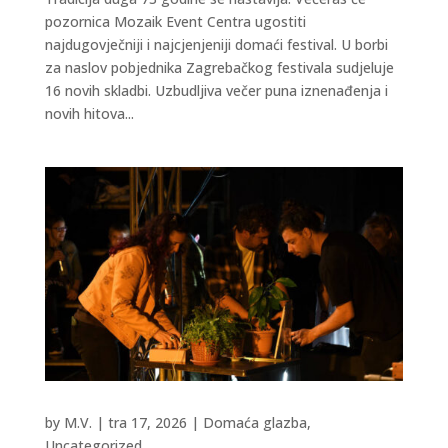
pozornica Mozaik Event Centra ugostiti
najdugovječniji i najcjenjeniji domaći festival. U borbi
za naslov pobjednika Zagrebačkog festivala sudjeluje
16 novih skladbi. Uzbudljiva večer puna iznenađenja i
novih hitova...
by
M.V.
|
tra 17, 2026
|
Domaća glazba
,
Uncategorized