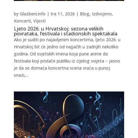
by
Glazbeni.info
|
tra 11, 2026
|
Blog
,
Izdvojeno
,
Koncerti
,
Vijesti
Ljeto 2026. u Hrvatskoj: sezona velikih
povrataka, festivala i stadionskih spektakala
Ako je suditi po najavljenim koncertima, ljeto 2026. u
Hrvatskoj bit će jedno od najjačih u zadnjih nekoliko
godina. Od svjetskih imena koja pune arene do
festivala koji privlače publiku iz cijelog svijeta – jasno
je da se domaća koncertna scena vraća u punoj
snazi,...