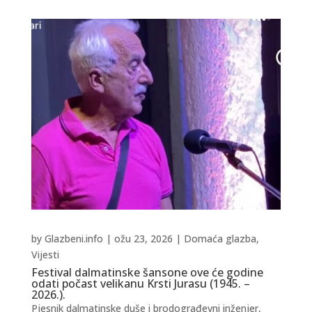
by
Glazbeni.info
|
ožu 23, 2026
|
Domaća glazba
,
Vijesti
Festival dalmatinske šansone ove će godine
odati počast velikanu Krsti Jurasu (1945. –
2026.).
Pjesnik dalmatinske duše i brodograđevni inženjer,