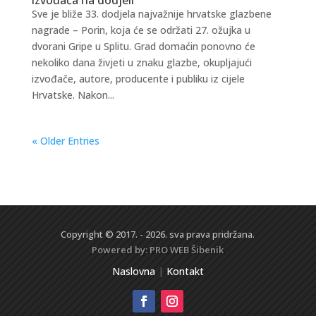
Sve je bliže 33. dodjela najvažnije hrvatske glazbene
nagrade – Porin, koja će se održati 27. ožujka u
dvorani Gripe u Splitu. Grad domaćin ponovno će
nekoliko dana živjeti u znaku glazbe, okupljajući
izvođače, autore, producente i publiku iz cijele
Hrvatske. Nakon...
« Older Entries
Copyright © 2017. - 2026. sva prava pridržana.
Powered by:
PRO WEB
Šibenik
Naslovna
|
Kontakt