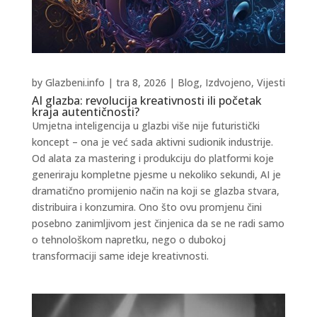
by
Glazbeni.info
|
tra 8, 2026
|
Blog
,
Izdvojeno
,
Vijesti
AI glazba: revolucija kreativnosti ili početak
kraja autentičnosti?
Umjetna inteligencija u glazbi više nije futuristički
koncept – ona je već sada aktivni sudionik industrije.
Od alata za mastering i produkciju do platformi koje
generiraju kompletne pjesme u nekoliko sekundi, AI je
dramatično promijenio način na koji se glazba stvara,
distribuira i konzumira. Ono što ovu promjenu čini
posebno zanimljivom jest činjenica da se ne radi samo
o tehnološkom napretku, nego o dubokoj
transformaciji same ideje kreativnosti.