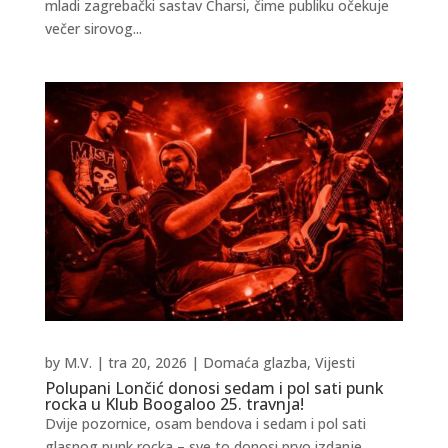
mladi zagrebački sastav Charsi, čime publiku očekuje
večer sirovog...
by
M.V.
|
tra 20, 2026
|
Domaća glazba
,
Vijesti
Polupani Lončić donosi sedam i pol sati punk
rocka u Klub Boogaloo 25. travnja!
Dvije pozornice, osam bendova i sedam i pol sati
glasnog punk rocka – sve to donosi prvo izdanje