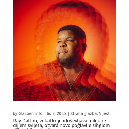
by
Glazbeni.info
|
lis 7, 2025
|
Strana glazba
,
Vijesti
Ray Dalton, vokal koji oduševljava milijune
dijlem svijeta, otvara novo poglavlje singlom