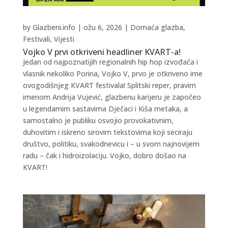
by
Glazbeni.info
|
ožu 6, 2026
|
Domaća glazba
,
Festivali
,
Vijesti
Vojko V prvi otkriveni headliner KVART-a!
Jedan od najpoznatijih regionalnih hip hop izvođača i
vlasnik nekoliko Porina, Vojko V, prvo je otkriveno ime
ovogodišnjeg KVART festivala! Splitski reper, pravim
imenom Andrija Vujević, glazbenu karijeru je započeo
u legendarnim sastavima Dječaci i Kiša metaka, a
samostalno je publiku osvojio provokativnim,
duhovitim i iskreno sirovim tekstovima koji seciraju
društvo, politiku, svakodnevicu i – u svom najnovijem
radu – čak i hidroizolaciju. Vojko, dobro došao na
KVART!