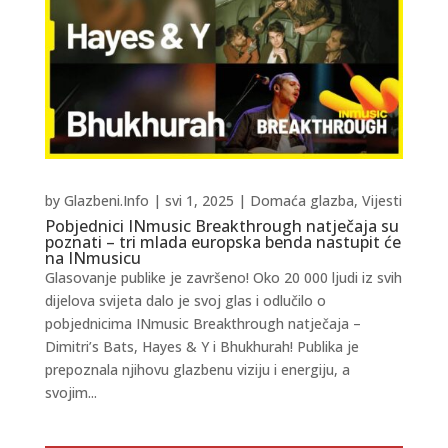
by
Glazbeni.Info
|
svi 1, 2025
|
Domaća glazba
,
Vijesti
Pobjednici INmusic Breakthrough natječaja su
poznati – tri mlada europska benda nastupit će
na INmusicu
Glasovanje publike je završeno! Oko 20 000 ljudi iz svih
dijelova svijeta dalo je svoj glas i odlučilo o
pobjednicima INmusic Breakthrough natječaja –
Dimitri’s Bats, Hayes & Y i Bhukhurah! Publika je
prepoznala njihovu glazbenu viziju i energiju, a
svojim...