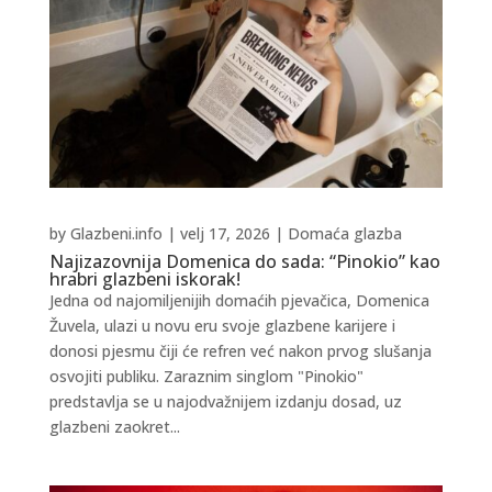
by
Glazbeni.info
|
velj 17, 2026
|
Domaća glazba
Najizazovnija Domenica do sada: “Pinokio” kao
hrabri glazbeni iskorak!
Jedna od najomiljenijih domaćih pjevačica, Domenica
Žuvela, ulazi u novu eru svoje glazbene karijere i
donosi pjesmu čiji će refren već nakon prvog slušanja
osvojiti publiku. Zaraznim singlom "Pinokio"
predstavlja se u najodvažnijem izdanju dosad, uz
glazbeni zaokret...