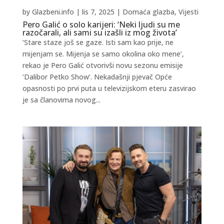
by
Glazbeni.info
|
lis 7, 2025
|
Domaća glazba
,
Vijesti
Pero Galić o solo karijeri: ‘Neki ljudi su me
razočarali, ali sami su izašli iz mog života’
‘Stare staze još se gaze. Isti sam kao prije, ne
mijenjam se. Mijenja se samo okolina oko mene’,
rekao je Pero Galić otvorivši novu sezonu emisije
‘Dalibor Petko Show’. Nekadašnji pjevač Opće
opasnosti po prvi puta u televizijskom eteru zasvirao
je sa članovima novog...