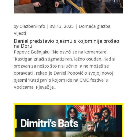
by
Glazbeni.info
|
svi 13, 2025
|
Domaća glazba
,
Vijesti
Daniel predstavio pjesmu s kojom nije prošao
na Doru
Popović Bošnjaku: ‘Ne osvrći se na komentare’
‘Kastigan znači stigmatiziran, lažno osuđen. Kad si
prozvan za nešto što nisi učinio, a ne možeš se
opravdati’, rekao je Daniel Popović o svojoj novoj
pjesmi ‘Kastigan’ s kojom ide na CMC festival u
Vodicama. Pjevač je...