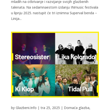
mladih na otkrivanje i razvijanje svojih glazbenih
talenata. Na sedamnaestom izdanju INmusic festivala
u lipnju 2025. nastupit će tri iznimna Superval benda –
Linija...
by
Glazbeni.Info
|
tra 25, 2025
|
Domaća glazba
,