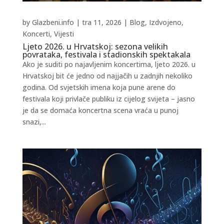
by
Glazbeni.info
|
tra 11, 2026
|
Blog
,
Izdvojeno
,
Koncerti
,
Vijesti
Ljeto 2026. u Hrvatskoj: sezona velikih
povrataka, festivala i stadionskih spektakala
Ako je suditi po najavljenim koncertima, ljeto 2026. u
Hrvatskoj bit će jedno od najjačih u zadnjih nekoliko
godina. Od svjetskih imena koja pune arene do
festivala koji privlače publiku iz cijelog svijeta – jasno
je da se domaća koncertna scena vraća u punoj
snazi,...