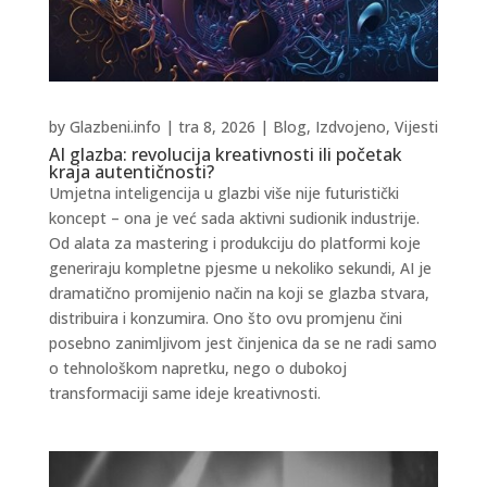
by
Glazbeni.info
|
tra 8, 2026
|
Blog
,
Izdvojeno
,
Vijesti
AI glazba: revolucija kreativnosti ili početak
kraja autentičnosti?
Umjetna inteligencija u glazbi više nije futuristički
koncept – ona je već sada aktivni sudionik industrije.
Od alata za mastering i produkciju do platformi koje
generiraju kompletne pjesme u nekoliko sekundi, AI je
dramatično promijenio način na koji se glazba stvara,
distribuira i konzumira. Ono što ovu promjenu čini
posebno zanimljivom jest činjenica da se ne radi samo
o tehnološkom napretku, nego o dubokoj
transformaciji same ideje kreativnosti.