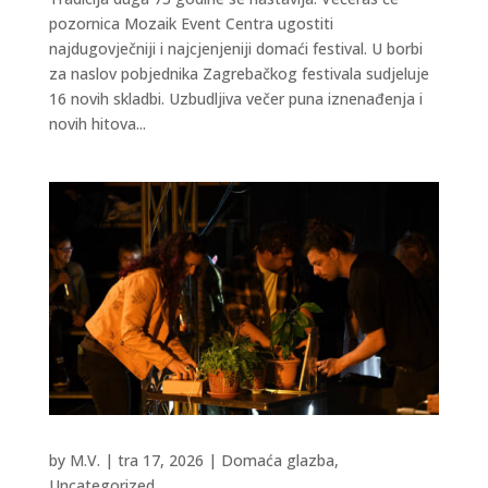
pozornica Mozaik Event Centra ugostiti
najdugovječniji i najcjenjeniji domaći festival. U borbi
za naslov pobjednika Zagrebačkog festivala sudjeluje
16 novih skladbi. Uzbudljiva večer puna iznenađenja i
novih hitova...
by
M.V.
|
tra 17, 2026
|
Domaća glazba
,
Uncategorized