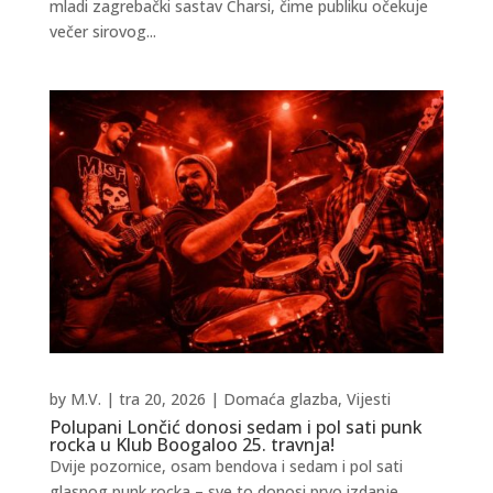
mladi zagrebački sastav Charsi, čime publiku očekuje
večer sirovog...
by
M.V.
|
tra 20, 2026
|
Domaća glazba
,
Vijesti
Polupani Lončić donosi sedam i pol sati punk
rocka u Klub Boogaloo 25. travnja!
Dvije pozornice, osam bendova i sedam i pol sati
glasnog punk rocka – sve to donosi prvo izdanje