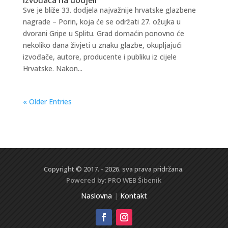
Sve je bliže 33. dodjela najvažnije hrvatske glazbene
nagrade – Porin, koja će se održati 27. ožujka u
dvorani Gripe u Splitu. Grad domaćin ponovno će
nekoliko dana živjeti u znaku glazbe, okupljajući
izvođače, autore, producente i publiku iz cijele
Hrvatske. Nakon...
« Older Entries
Copyright © 2017. - 2026. sva prava pridržana.
Powered by:
PRO WEB
Šibenik
Naslovna
|
Kontakt