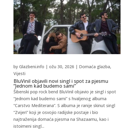
by
Glazbeni.info
|
ožu 30, 2026
|
Domaća glazba
,
Vijesti
BluVinil objavili novi singl i spot za pjesmu
“Jednom kad budemo sami”
Šibenski pop rock bend BluVinil objavio je singl i spot
“Jednom kad budemo sami” s hvaljenog albuma
“Carstvo Mediterana”. S albuma je ranije skinut singl
“Zvijeri” koji je osvojio radijske postaje i bio
najtraženija domaća pjesma na Shazaamu, kao i
istoimeni singl...