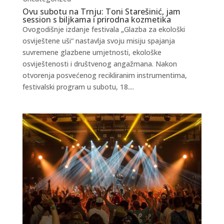
Ovu subotu na Trnju: Toni Starešinić, jam
session s biljkama i prirodna kozmetika
Ovogodišnje izdanje festivala „Glazba za ekološki
osviještene uši“ nastavlja svoju misiju spajanja
suvremene glazbene umjetnosti, ekološke
osviještenosti i društvenog angažmana. Nakon
otvorenja posvećenog recikliranim instrumentima,
festivalski program u subotu, 18....