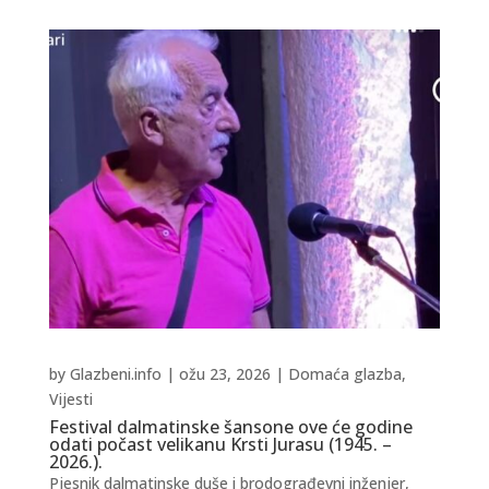
by
Glazbeni.info
|
ožu 23, 2026
|
Domaća glazba
,
Vijesti
Festival dalmatinske šansone ove će godine
odati počast velikanu Krsti Jurasu (1945. –
2026.).
Pjesnik dalmatinske duše i brodograđevni inženjer,