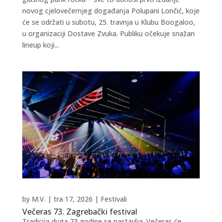
novog cjelovečernjeg događanja Polupani Lončić, koje
će se održati u subotu, 25. travnja u Klubu Boogaloo,
u organizaciji Dostave Zvuka. Publiku očekuje snažan
lineup koji...
by
M.V.
|
tra 17, 2026
|
Festivali
Večeras 73. Zagrebački festival
Tradicija duga 73 godine se nastavlja. Večeras će