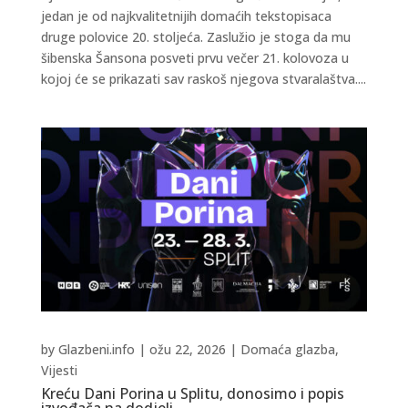
jedan je od najkvalitetnijih domaćih tekstopisaca
druge polovice 20. stoljeća. Zaslužio je stoga da mu
šibenska Šansona posveti prvu večer 21. kolovoza u
kojoj će se prikazati sav raskoš njegova stvaralaštva....
by
Glazbeni.info
|
ožu 22, 2026
|
Domaća glazba
,
Vijesti
Kreću Dani Porina u Splitu, donosimo i popis
izvođača na dodjeli