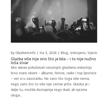
by
Glazbeni.info
|
tra 3, 2026
|
Blog
,
Izdvojeno
,
Vijesti
Glazba više nije ono što je bila – i to nije nužno
loša stvar
Ako danas pokušavaš razumjeti glazbenu industriju
kroz stare okvire – albume, hitove, radio i top ljestvice
– već si u zaostatku. Ne zato što toga više nema,
nego zato što to više nije centar priče. Glazba je i
dalje tu, možda dostupnija nego ikad, ali njezina
uloga...