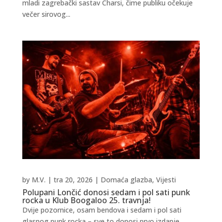
mladi zagrebački sastav Charsi, čime publiku očekuje
večer sirovog...
by
M.V.
|
tra 20, 2026
|
Domaća glazba
,
Vijesti
Polupani Lončić donosi sedam i pol sati punk
rocka u Klub Boogaloo 25. travnja!
Dvije pozornice, osam bendova i sedam i pol sati
glasnog punk rocka – sve to donosi prvo izdanje