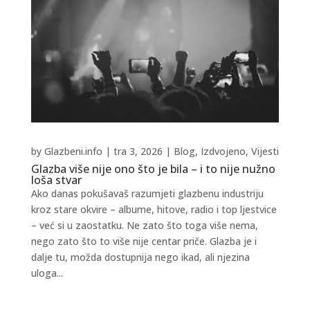
by
Glazbeni.info
|
tra 3, 2026
|
Blog
,
Izdvojeno
,
Vijesti
Glazba više nije ono što je bila – i to nije nužno
loša stvar
Ako danas pokušavaš razumjeti glazbenu industriju
kroz stare okvire – albume, hitove, radio i top ljestvice
– već si u zaostatku. Ne zato što toga više nema,
nego zato što to više nije centar priče. Glazba je i
dalje tu, možda dostupnija nego ikad, ali njezina
uloga...