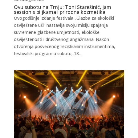
Ovu subotu na Trnju: Toni Starešinić, jam
session s biljkama i prirodna kozmetika
Ovogodišnje izdanje festivala „Glazba za ekološki
osviještene uši“ nastavlja svoju misiju spajanja
suvremene glazbene umjetnosti, ekološke
osviještenosti i društvenog angažmana. Nakon
otvorenja posvećenog recikliranim instrumentima,
festivalski program u subotu, 18....