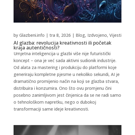
by
Glazbeni.info
|
tra 8, 2026
|
Blog
,
Izdvojeno
,
Vijesti
AI glazba: revolucija kreativnosti ili početak
kraja autentičnosti?
Umjetna inteligencija u glazbi više nije futuristički
koncept – ona je već sada aktivni sudionik industrije.
Od alata za mastering i produkciju do platformi koje
generiraju kompletne pjesme u nekoliko sekundi, AI je
dramatično promijenio način na koji se glazba stvara,
distribuira i konzumira. Ono što ovu promjenu čini
posebno zanimljivom jest činjenica da se ne radi samo
o tehnološkom napretku, nego o dubokoj
transformaciji same ideje kreativnosti.