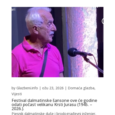
by
Glazbeni.info
|
ožu 23, 2026
|
Domaća glazba
,
Vijesti
Festival dalmatinske šansone ove će godine
odati počast velikanu Krsti Jurasu (1945. –
2026.).
Pjesnik dalmatinske duše i brodograđevni inženjer,