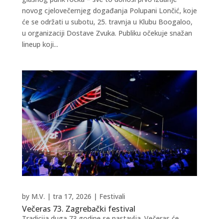
novog cjelovečernjeg događanja Polupani Lončić, koje
će se održati u subotu, 25. travnja u Klubu Boogaloo,
u organizaciji Dostave Zvuka. Publiku očekuje snažan
lineup koji...
by
M.V.
|
tra 17, 2026
|
Festivali
Večeras 73. Zagrebački festival
Tradicija duga 73 godine se nastavlja. Večeras će