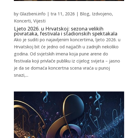
by
Glazbeni.info
|
tra 11, 2026
|
Blog
,
Izdvojeno
,
Koncerti
,
Vijesti
Ljeto 2026. u Hrvatskoj: sezona velikih
povrataka, festivala i stadionskih spektakala
Ako je suditi po najavljenim koncertima, ljeto 2026. u
Hrvatskoj bit će jedno od najjačih u zadnjih nekoliko
godina. Od svjetskih imena koja pune arene do
festivala koji privlače publiku iz cijelog svijeta – jasno
je da se domaća koncertna scena vraća u punoj
snazi,...