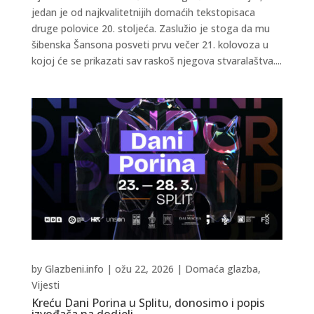
jedan je od najkvalitetnijih domaćih tekstopisaca
druge polovice 20. stoljeća. Zaslužio je stoga da mu
šibenska Šansona posveti prvu večer 21. kolovoza u
kojoj će se prikazati sav raskoš njegova stvaralaštva....
by
Glazbeni.info
|
ožu 22, 2026
|
Domaća glazba
,
Vijesti
Kreću Dani Porina u Splitu, donosimo i popis
izvođača na dodjeli