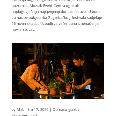
pozornica Mozaik Event Centra ugostiti
najdugovječniji i najcjenjeniji domaći festival. U borbi
za naslov pobjednika Zagrebačkog festivala sudjeluje
16 novih skladbi. Uzbudljiva večer puna iznenađenja i
novih hitova...
by
M.V.
|
tra 17, 2026
|
Domaća glazba
,
Uncategorized