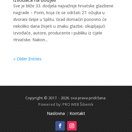
Sve je bliže 33. dodjela najvažnije hrvatske glazbene
nagrade – Porin, koja će se održati 27. ožujka u
dvorani Gripe u Splitu. Grad domaćin ponovno će
nekoliko dana živjeti u znaku glazbe, okupljajući
izvođače, autore, producente i publiku iz cijele
Hrvatske. Nakon...
« Older Entries
Copyright © 2017. - 2026. sva prava pridržana.
Powered by:
PRO WEB
Šibenik
Naslovna
|
Kontakt