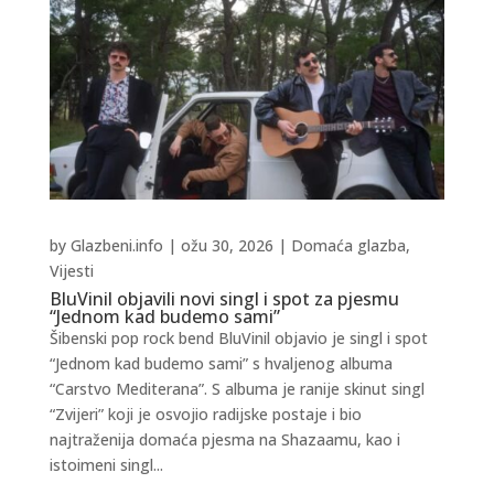
by
Glazbeni.info
|
ožu 30, 2026
|
Domaća glazba
,
Vijesti
BluVinil objavili novi singl i spot za pjesmu
“Jednom kad budemo sami”
Šibenski pop rock bend BluVinil objavio je singl i spot
“Jednom kad budemo sami” s hvaljenog albuma
“Carstvo Mediterana”. S albuma je ranije skinut singl
“Zvijeri” koji je osvojio radijske postaje i bio
najtraženija domaća pjesma na Shazaamu, kao i
istoimeni singl...