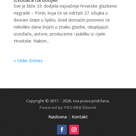
Sve je bliže 33. dodjela najvažnije hrvatske glazbene
nagrade – Porin, koja će se održati 27. ožujka u
dvorani Gripe u Splitu. Grad domaćin ponovno će
nekoliko dana živjeti u znaku glazbe, okupljajući
izvođače, autore, producente i publiku iz cijele
Hrvatske. Nakon...
« Older Entries
Copyright © 2017. - 2026. sva prava pridržana.
Powered by:
PRO WEB
Šibenik
Naslovna
|
Kontakt