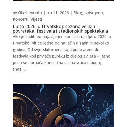
by
Glazbeni.info
|
tra 11, 2026
|
Blog
,
Izdvojeno
,
Koncerti
,
Vijesti
Ljeto 2026. u Hrvatskoj: sezona velikih
povrataka, festivala i stadionskih spektakala
Ako je suditi po najavljenim koncertima, ljeto 2026. u
Hrvatskoj bit će jedno od najjačih u zadnjih nekoliko
godina. Od svjetskih imena koja pune arene do
festivala koji privlače publiku iz cijelog svijeta – jasno
je da se domaća koncertna scena vraća u punoj
snazi,...