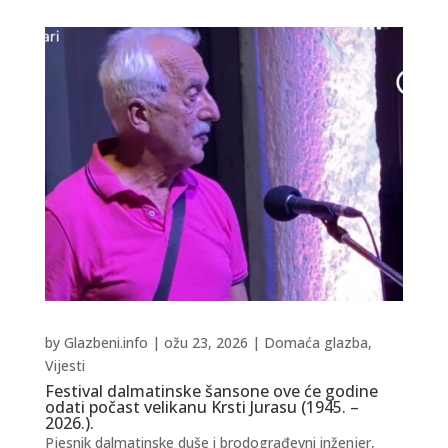
by
Glazbeni.info
|
ožu 23, 2026
|
Domaća glazba
,
Vijesti
Festival dalmatinske šansone ove će godine
odati počast velikanu Krsti Jurasu (1945. –
2026.).
Pjesnik dalmatinske duše i brodograđevni inženjer,