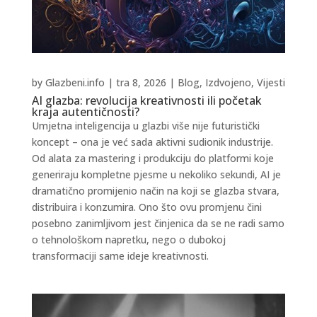
by
Glazbeni.info
|
tra 8, 2026
|
Blog
,
Izdvojeno
,
Vijesti
AI glazba: revolucija kreativnosti ili početak
kraja autentičnosti?
Umjetna inteligencija u glazbi više nije futuristički
koncept – ona je već sada aktivni sudionik industrije.
Od alata za mastering i produkciju do platformi koje
generiraju kompletne pjesme u nekoliko sekundi, AI je
dramatično promijenio način na koji se glazba stvara,
distribuira i konzumira. Ono što ovu promjenu čini
posebno zanimljivom jest činjenica da se ne radi samo
o tehnološkom napretku, nego o dubokoj
transformaciji same ideje kreativnosti.