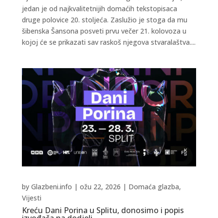
jedan je od najkvalitetnijih domaćih tekstopisaca
druge polovice 20. stoljeća. Zaslužio je stoga da mu
šibenska Šansona posveti prvu večer 21. kolovoza u
kojoj će se prikazati sav raskoš njegova stvaralaštva....
by
Glazbeni.info
|
ožu 22, 2026
|
Domaća glazba
,
Vijesti
Kreću Dani Porina u Splitu, donosimo i popis
izvođača na dodjeli