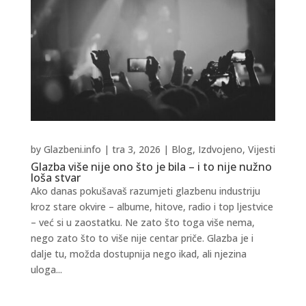
by
Glazbeni.info
|
tra 3, 2026
|
Blog
,
Izdvojeno
,
Vijesti
Glazba više nije ono što je bila – i to nije nužno
loša stvar
Ako danas pokušavaš razumjeti glazbenu industriju
kroz stare okvire – albume, hitove, radio i top ljestvice
– već si u zaostatku. Ne zato što toga više nema,
nego zato što to više nije centar priče. Glazba je i
dalje tu, možda dostupnija nego ikad, ali njezina
uloga...