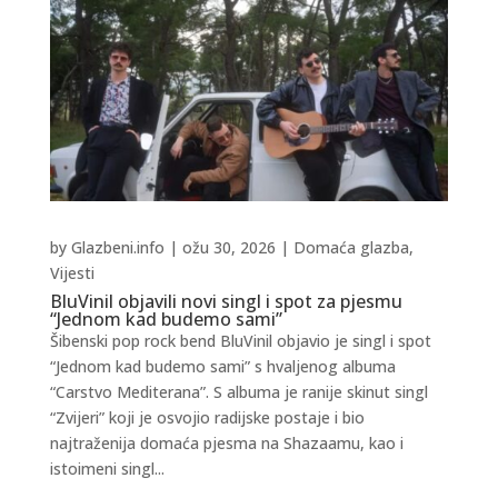
by
Glazbeni.info
|
ožu 30, 2026
|
Domaća glazba
,
Vijesti
BluVinil objavili novi singl i spot za pjesmu
“Jednom kad budemo sami”
Šibenski pop rock bend BluVinil objavio je singl i spot
“Jednom kad budemo sami” s hvaljenog albuma
“Carstvo Mediterana”. S albuma je ranije skinut singl
“Zvijeri” koji je osvojio radijske postaje i bio
najtraženija domaća pjesma na Shazaamu, kao i
istoimeni singl...