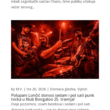
mladi zagrebački sastav Charsi, čime publiku očekuje
večer sirovog...
by
M.V.
|
tra 20, 2026
|
Domaća glazba
,
Vijesti
Polupani Lončić donosi sedam i pol sati punk
rocka u Klub Boogaloo 25. travnja!
Dvije pozornice, osam bendova i sedam i pol sati
glasnog punk rocka – sve to donosi prvo izdanje