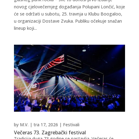
novog cjelovečernjeg događanja Polupani Lončić, koje
će se održati u subotu, 25. travnja u Klubu Boogaloo,
u organizaciji Dostave Zvuka. Publiku očekuje snažan
lineup koji...
by
M.V.
|
tra 17, 2026
|
Festivali
Večeras 73. Zagrebački festival
Tradicija duga 73 godine se nastavlja. Večeras će