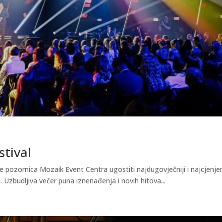
stival
e pozornica Mozaik Event Centra ugostiti najdugovječniji i najcjenjen
. Uzbudljiva večer puna iznenađenja i novih hitova...