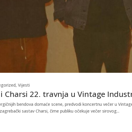
egorized
,
Vijesti
i Charsi 22. travnja u Vintage Indust
gičnijih bendova domaće scene, predvodi koncertnu večer u Vintage In
zagrebački sastav Charsi, čime publiku očekuje večer sirovog...