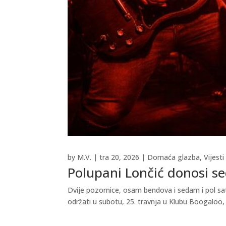
by
M.V.
|
tra 20, 2026
|
Domaća glazba
,
Vijesti
Polupani Lončić donosi se
Dvije pozornice, osam bendova i sedam i pol sa
održati u subotu, 25. travnja u Klubu Boogaloo, 