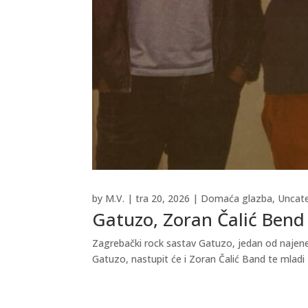
by
M.V.
|
tra 20, 2026
|
Domaća glazba
,
Uncat
Gatuzo, Zoran Čalić Bend 
Zagrebački rock sastav Gatuzo, jedan od najener
Gatuzo, nastupit će i Zoran Čalić Band te mladi 