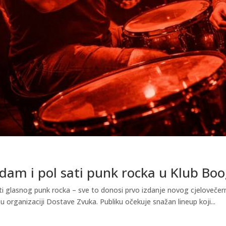
dam i pol sati punk rocka u Klub Boo
ti glasnog punk rocka – sve to donosi prvo izdanje novog cjelovečer
u organizaciji Dostave Zvuka. Publiku očekuje snažan lineup koji...