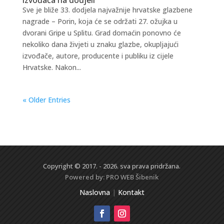
Sve je bliže 33. dodjela najvažnije hrvatske glazbene
nagrade – Porin, koja će se održati 27. ožujka u
dvorani Gripe u Splitu. Grad domaćin ponovno će
nekoliko dana živjeti u znaku glazbe, okupljajući
izvođače, autore, producente i publiku iz cijele
Hrvatske. Nakon...
« Older Entries
Copyright © 2017. - 2026. sva prava pridržana.
Powered by:
PRO WEB
Šibenik
Naslovna
|
Kontakt