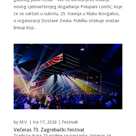
novog cjelovečernjeg događanja Polupani Lončić, koje
će se održati u subotu, 25. travnja u Klubu Boogaloo,
u organizaciji Dostave Zvuka. Publiku očekuje snažan
lineup koji...
by
M.V.
|
tra 17, 2026
|
Festivali
Večeras 73. Zagrebački festival
Tradicija duga 73 godine se nastavlja. Večeras će