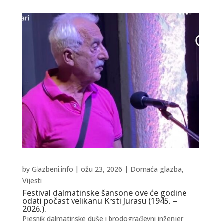
by
Glazbeni.info
|
ožu 23, 2026
|
Domaća glazba
,
Vijesti
Festival dalmatinske šansone ove će godine
odati počast velikanu Krsti Jurasu (1945. –
2026.).
Pjesnik dalmatinske duše i brodograđevni inženjer,