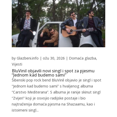
by
Glazbeni.info
|
ožu 30, 2026
|
Domaća glazba
,
Vijesti
BluVinil objavili novi singl i spot za pjesmu
“Jednom kad budemo sami”
Šibenski pop rock bend BluVinil objavio je singl i spot
“Jednom kad budemo sami” s hvaljenog albuma
“Carstvo Mediterana”. S albuma je ranije skinut singl
“Zvijeri” koji je osvojio radijske postaje i bio
najtraženija domaća pjesma na Shazaamu, kao i
istoimeni singl...