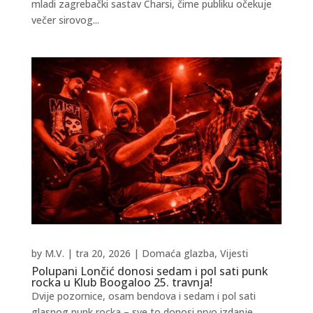
mladi zagrebački sastav Charsi, čime publiku očekuje
večer sirovog...
by
M.V.
|
tra 20, 2026
|
Domaća glazba
,
Vijesti
Polupani Lončić donosi sedam i pol sati punk
rocka u Klub Boogaloo 25. travnja!
Dvije pozornice, osam bendova i sedam i pol sati
glasnog punk rocka – sve to donosi prvo izdanje