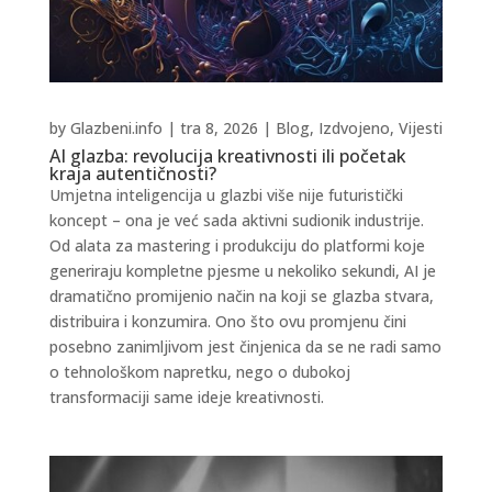
by
Glazbeni.info
|
tra 8, 2026
|
Blog
,
Izdvojeno
,
Vijesti
AI glazba: revolucija kreativnosti ili početak
kraja autentičnosti?
Umjetna inteligencija u glazbi više nije futuristički
koncept – ona je već sada aktivni sudionik industrije.
Od alata za mastering i produkciju do platformi koje
generiraju kompletne pjesme u nekoliko sekundi, AI je
dramatično promijenio način na koji se glazba stvara,
distribuira i konzumira. Ono što ovu promjenu čini
posebno zanimljivom jest činjenica da se ne radi samo
o tehnološkom napretku, nego o dubokoj
transformaciji same ideje kreativnosti.