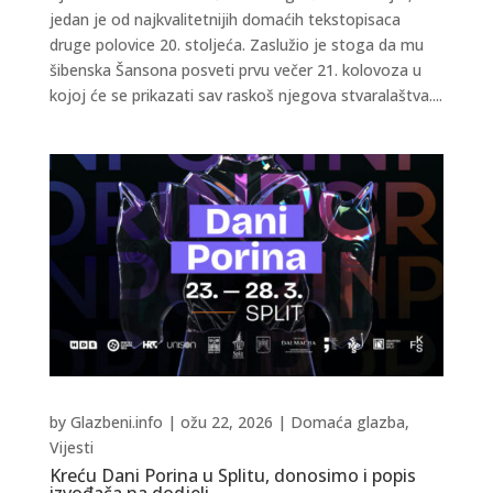
jedan je od najkvalitetnijih domaćih tekstopisaca
druge polovice 20. stoljeća. Zaslužio je stoga da mu
šibenska Šansona posveti prvu večer 21. kolovoza u
kojoj će se prikazati sav raskoš njegova stvaralaštva....
by
Glazbeni.info
|
ožu 22, 2026
|
Domaća glazba
,
Vijesti
Kreću Dani Porina u Splitu, donosimo i popis
izvođača na dodjeli