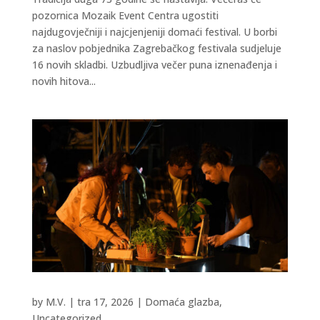
pozornica Mozaik Event Centra ugostiti
najdugovječniji i najcjenjeniji domaći festival. U borbi
za naslov pobjednika Zagrebačkog festivala sudjeluje
16 novih skladbi. Uzbudljiva večer puna iznenađenja i
novih hitova...
by
M.V.
|
tra 17, 2026
|
Domaća glazba
,
Uncategorized