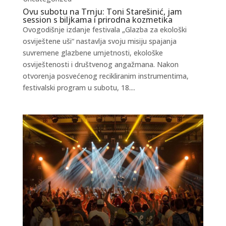
Ovu subotu na Trnju: Toni Starešinić, jam
session s biljkama i prirodna kozmetika
Ovogodišnje izdanje festivala „Glazba za ekološki
osviještene uši“ nastavlja svoju misiju spajanja
suvremene glazbene umjetnosti, ekološke
osviještenosti i društvenog angažmana. Nakon
otvorenja posvećenog recikliranim instrumentima,
festivalski program u subotu, 18....