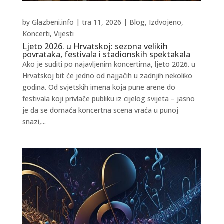
by
Glazbeni.info
|
tra 11, 2026
|
Blog
,
Izdvojeno
,
Koncerti
,
Vijesti
Ljeto 2026. u Hrvatskoj: sezona velikih
povrataka, festivala i stadionskih spektakala
Ako je suditi po najavljenim koncertima, ljeto 2026. u
Hrvatskoj bit će jedno od najjačih u zadnjih nekoliko
godina. Od svjetskih imena koja pune arene do
festivala koji privlače publiku iz cijelog svijeta – jasno
je da se domaća koncertna scena vraća u punoj
snazi,...