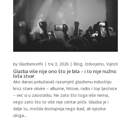
by
Glazbeni.info
|
tra 3, 2026
|
Blog
,
Izdvojeno
,
Vijesti
Glazba više nije ono što je bila – i to nije nužno
loša stvar
Ako danas pokušavaš razumjeti glazbenu industriju
kroz stare okvire – albume, hitove, radio i top ljestvice
– već si u zaostatku. Ne zato što toga više nema,
nego zato što to više nije centar priče. Glazba je i
dalje tu, možda dostupnija nego ikad, ali njezina
uloga...