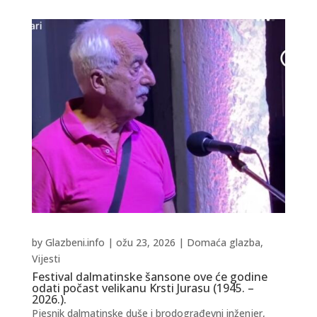
by
Glazbeni.info
|
ožu 23, 2026
|
Domaća glazba
,
Vijesti
Festival dalmatinske šansone ove će godine
odati počast velikanu Krsti Jurasu (1945. –
2026.).
Pjesnik dalmatinske duše i brodograđevni inženjer,