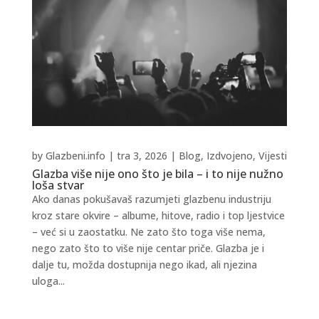
by
Glazbeni.info
|
tra 3, 2026
|
Blog
,
Izdvojeno
,
Vijesti
Glazba više nije ono što je bila – i to nije nužno
loša stvar
Ako danas pokušavaš razumjeti glazbenu industriju
kroz stare okvire – albume, hitove, radio i top ljestvice
– već si u zaostatku. Ne zato što toga više nema,
nego zato što to više nije centar priče. Glazba je i
dalje tu, možda dostupnija nego ikad, ali njezina
uloga...