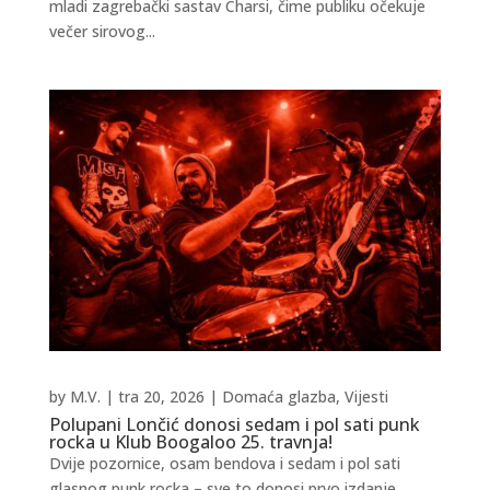
mladi zagrebački sastav Charsi, čime publiku očekuje
večer sirovog...
by
M.V.
|
tra 20, 2026
|
Domaća glazba
,
Vijesti
Polupani Lončić donosi sedam i pol sati punk
rocka u Klub Boogaloo 25. travnja!
Dvije pozornice, osam bendova i sedam i pol sati
glasnog punk rocka – sve to donosi prvo izdanje