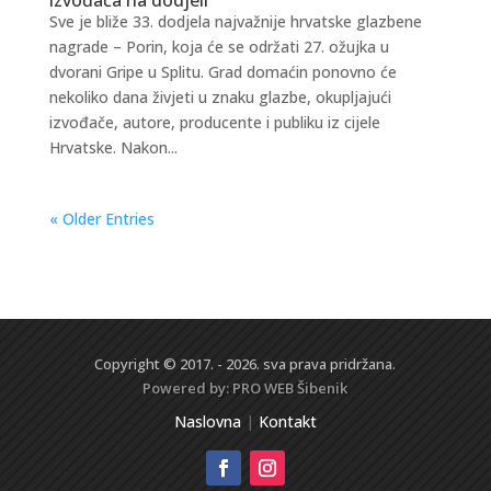
Sve je bliže 33. dodjela najvažnije hrvatske glazbene
nagrade – Porin, koja će se održati 27. ožujka u
dvorani Gripe u Splitu. Grad domaćin ponovno će
nekoliko dana živjeti u znaku glazbe, okupljajući
izvođače, autore, producente i publiku iz cijele
Hrvatske. Nakon...
« Older Entries
Copyright © 2017. - 2026. sva prava pridržana.
Powered by:
PRO WEB
Šibenik
Naslovna
|
Kontakt