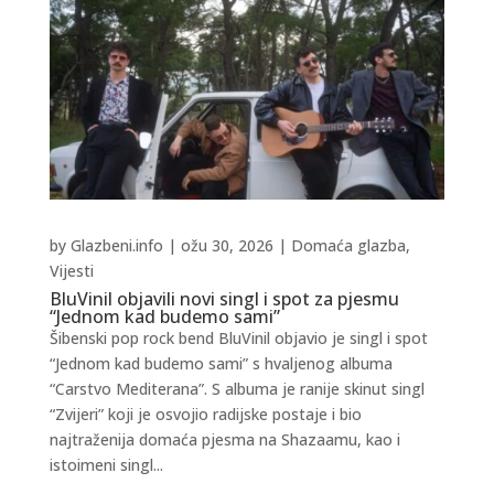
by
Glazbeni.info
|
ožu 30, 2026
|
Domaća glazba
,
Vijesti
BluVinil objavili novi singl i spot za pjesmu
“Jednom kad budemo sami”
Šibenski pop rock bend BluVinil objavio je singl i spot
“Jednom kad budemo sami” s hvaljenog albuma
“Carstvo Mediterana”. S albuma je ranije skinut singl
“Zvijeri” koji je osvojio radijske postaje i bio
najtraženija domaća pjesma na Shazaamu, kao i
istoimeni singl...