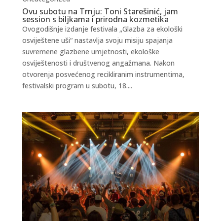
Ovu subotu na Trnju: Toni Starešinić, jam
session s biljkama i prirodna kozmetika
Ovogodišnje izdanje festivala „Glazba za ekološki
osviještene uši“ nastavlja svoju misiju spajanja
suvremene glazbene umjetnosti, ekološke
osviještenosti i društvenog angažmana. Nakon
otvorenja posvećenog recikliranim instrumentima,
festivalski program u subotu, 18....