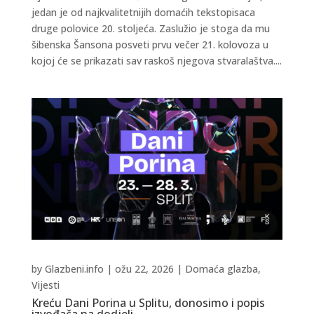
jedan je od najkvalitetnijih domaćih tekstopisaca
druge polovice 20. stoljeća. Zaslužio je stoga da mu
šibenska Šansona posveti prvu večer 21. kolovoza u
kojoj će se prikazati sav raskoš njegova stvaralaštva....
by
Glazbeni.info
|
ožu 22, 2026
|
Domaća glazba
,
Vijesti
Kreću Dani Porina u Splitu, donosimo i popis
izvođača na dodjeli