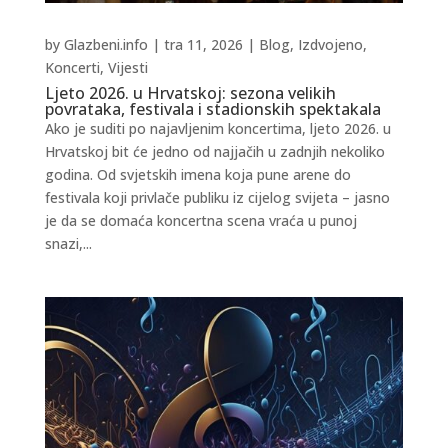
by
Glazbeni.info
|
tra 11, 2026
|
Blog
,
Izdvojeno
,
Koncerti
,
Vijesti
Ljeto 2026. u Hrvatskoj: sezona velikih
povrataka, festivala i stadionskih spektakala
Ako je suditi po najavljenim koncertima, ljeto 2026. u
Hrvatskoj bit će jedno od najjačih u zadnjih nekoliko
godina. Od svjetskih imena koja pune arene do
festivala koji privlače publiku iz cijelog svijeta – jasno
je da se domaća koncertna scena vraća u punoj
snazi,...