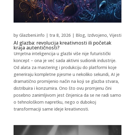
by
Glazbeni.info
|
tra 8, 2026
|
Blog
,
Izdvojeno
,
Vijesti
AI glazba: revolucija kreativnosti ili početak
kraja autentičnosti?
Umjetna inteligencija u glazbi više nije futuristički
koncept – ona je već sada aktivni sudionik industrije.
Od alata za mastering i produkciju do platformi koje
generiraju kompletne pjesme u nekoliko sekundi, AI je
dramatično promijenio način na koji se glazba stvara,
distribuira i konzumira. Ono što ovu promjenu čini
posebno zanimljivom jest činjenica da se ne radi samo
o tehnološkom napretku, nego o dubokoj
transformaciji same ideje kreativnosti.