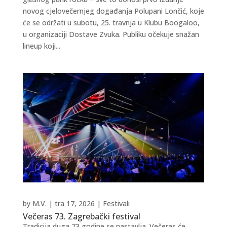
novog cjelovečernjeg događanja Polupani Lončić, koje
će se održati u subotu, 25. travnja u Klubu Boogaloo,
u organizaciji Dostave Zvuka. Publiku očekuje snažan
lineup koji...
by
M.V.
|
tra 17, 2026
|
Festivali
Večeras 73. Zagrebački festival
Tradicija duga 73 godine se nastavlja. Večeras će