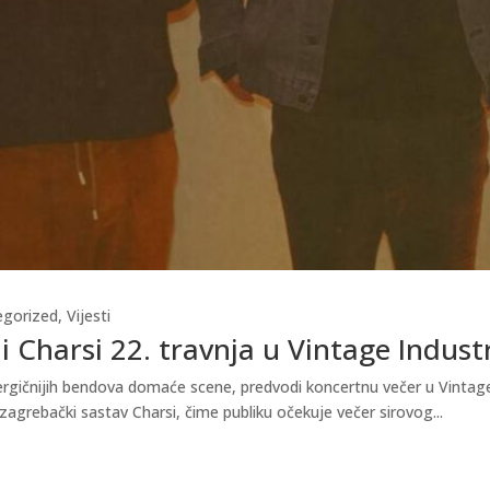
egorized
,
Vijesti
i Charsi 22. travnja u Vintage Indust
gičnijih bendova domaće scene, predvodi koncertnu večer u Vintage In
zagrebački sastav Charsi, čime publiku očekuje večer sirovog...