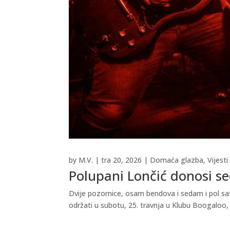
by
M.V.
|
tra 20, 2026
|
Domaća glazba
,
Vijesti
Polupani Lončić donosi se
Dvije pozornice, osam bendova i sedam i pol sa
održati u subotu, 25. travnja u Klubu Boogaloo, 