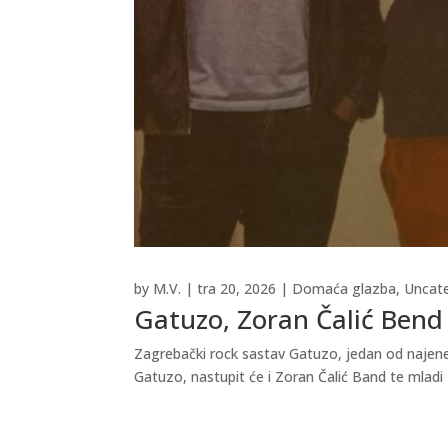
by
M.V.
|
tra 20, 2026
|
Domaća glazba
,
Uncat
Gatuzo, Zoran Čalić Bend 
Zagrebački rock sastav Gatuzo, jedan od najener
Gatuzo, nastupit će i Zoran Čalić Band te mladi 