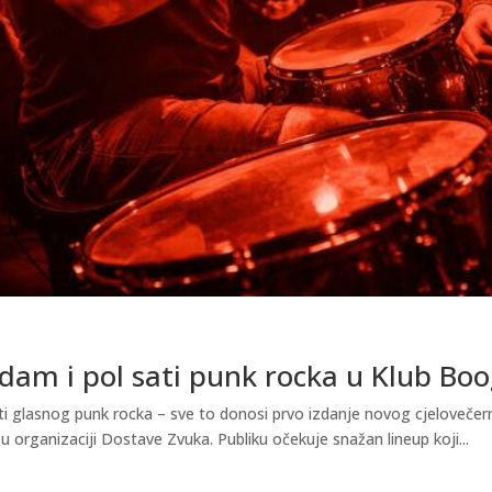
dam i pol sati punk rocka u Klub Boo
ti glasnog punk rocka – sve to donosi prvo izdanje novog cjelovečer
u organizaciji Dostave Zvuka. Publiku očekuje snažan lineup koji...