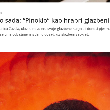
a
 sada: “Pinokio” kao hrabri glazbeni
ica Žuvela, ulazi u novu eru svoje glazbene karijere i donosi pjesmu 
 se u najodvažnijem izdanju dosad, uz glazbeni zaokret...