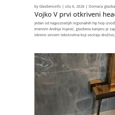
by
Glazbeni.info
|
ožu 6, 2026
|
Domaća glazb
Vojko V prvi otkriveni he
Jedan od najpoznatijih regionalnih hip hop izvođ
imenom Andrija Vujević, glazbenu karijeru je za
iskreno sirovim tekstovima koji seciraju društvo