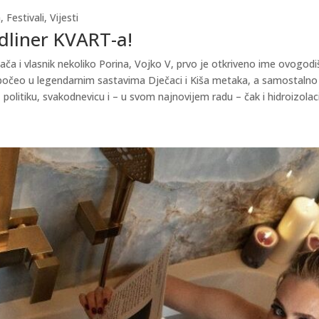
a
,
Festivali
,
Vijesti
adliner KVART-a!
ača i vlasnik nekoliko Porina, Vojko V, prvo je otkriveno ime ovogodiš
počeo u legendarnim sastavima Dječaci i Kiša metaka, a samostalno j
, politiku, svakodnevicu i – u svom najnovijem radu – čak i hidroizol