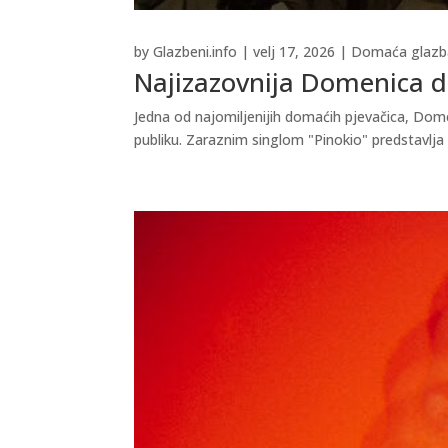
by
Glazbeni.info
|
velj 17, 2026
|
Domaća glazb
Najizazovnija Domenica do
Jedna od najomiljenijih domaćih pjevačica, Domen
publiku. Zaraznim singlom "Pinokio" predstavlja