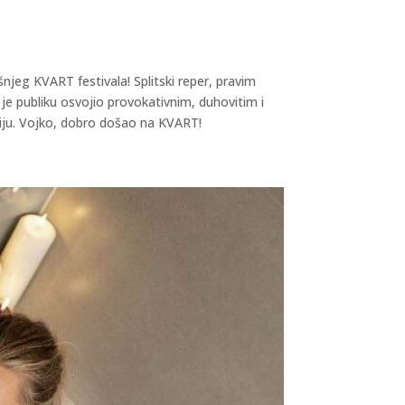
njeg KVART festivala! Splitski reper, pravim
e publiku osvojio provokativnim, duhovitim i
aciju. Vojko, dobro došao na KVART!