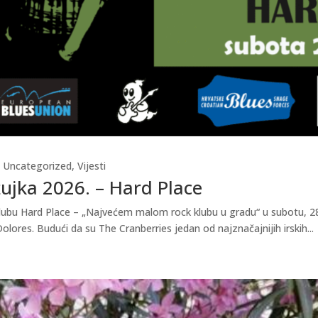
,
Uncategorized
,
Vijesti
žujka 2026. – Hard Place
u klubu Hard Place – „Najvećem malom rock klubu u gradu“ u subotu, 28
ores. Budući da su The Cranberries jedan od najznačajnijih irskih...