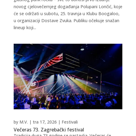
novog cjelovečernjeg događanja Polupani Lončić, koje
će se održati u subotu, 25. travnja u Klubu Boogaloo,
u organizaciji Dostave Zvuka. Publiku očekuje snažan
lineup koji...
by
M.V.
|
tra 17, 2026
|
Festivali
Večeras 73. Zagrebački festival
Tradicija duga 73 godine se nastavlja. Večeras će