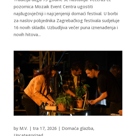
pozornica Mozaik Event Centra ugostiti
najdugovječniji i najcjenjeniji domaći festival. U borbi
za naslov pobjednika Zagrebačkog festivala sudjeluje
16 novih skladbi. Uzbudljiva večer puna iznenađenja i
novih hitova...
by
M.V.
|
tra 17, 2026
|
Domaća glazba
,
Uncategorized