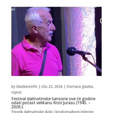
by
Glazbeni.info
|
ožu 23, 2026
|
Domaća glazba
,
Vijesti
Festival dalmatinske šansone ove će godine
odati počast velikanu Krsti Jurasu (1945. –
2026.).
Pjesnik dalmatinske duše i brodograđevni inženjer,