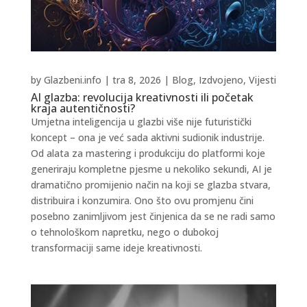
by
Glazbeni.info
|
tra 8, 2026
|
Blog
,
Izdvojeno
,
Vijesti
AI glazba: revolucija kreativnosti ili početak
kraja autentičnosti?
Umjetna inteligencija u glazbi više nije futuristički
koncept – ona je već sada aktivni sudionik industrije.
Od alata za mastering i produkciju do platformi koje
generiraju kompletne pjesme u nekoliko sekundi, AI je
dramatično promijenio način na koji se glazba stvara,
distribuira i konzumira. Ono što ovu promjenu čini
posebno zanimljivom jest činjenica da se ne radi samo
o tehnološkom napretku, nego o dubokoj
transformaciji same ideje kreativnosti.