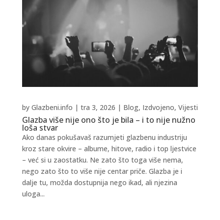
by
Glazbeni.info
|
tra 3, 2026
|
Blog
,
Izdvojeno
,
Vijesti
Glazba više nije ono što je bila – i to nije nužno
loša stvar
Ako danas pokušavaš razumjeti glazbenu industriju
kroz stare okvire – albume, hitove, radio i top ljestvice
– već si u zaostatku. Ne zato što toga više nema,
nego zato što to više nije centar priče. Glazba je i
dalje tu, možda dostupnija nego ikad, ali njezina
uloga...