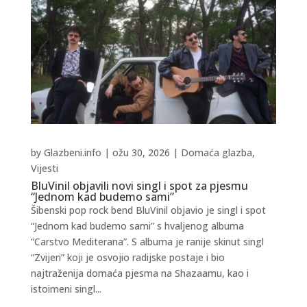
by
Glazbeni.info
|
ožu 30, 2026
|
Domaća glazba
,
Vijesti
BluVinil objavili novi singl i spot za pjesmu
“Jednom kad budemo sami”
Šibenski pop rock bend BluVinil objavio je singl i spot
“Jednom kad budemo sami” s hvaljenog albuma
“Carstvo Mediterana”. S albuma je ranije skinut singl
“Zvijeri” koji je osvojio radijske postaje i bio
najtraženija domaća pjesma na Shazaamu, kao i
istoimeni singl...