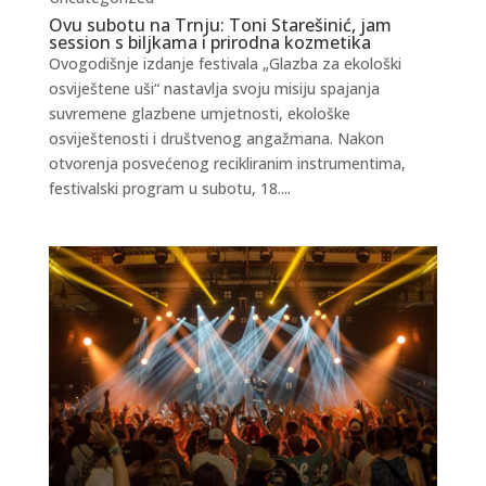
Ovu subotu na Trnju: Toni Starešinić, jam
session s biljkama i prirodna kozmetika
Ovogodišnje izdanje festivala „Glazba za ekološki
osviještene uši“ nastavlja svoju misiju spajanja
suvremene glazbene umjetnosti, ekološke
osviještenosti i društvenog angažmana. Nakon
otvorenja posvećenog recikliranim instrumentima,
festivalski program u subotu, 18....