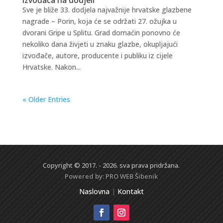
Sve je bliže 33. dodjela najvažnije hrvatske glazbene
nagrade – Porin, koja će se održati 27. ožujka u
dvorani Gripe u Splitu. Grad domaćin ponovno će
nekoliko dana živjeti u znaku glazbe, okupljajući
izvođače, autore, producente i publiku iz cijele
Hrvatske. Nakon...
« Older Entries
Copyright © 2017. - 2026. sva prava pridržana.
Powered by:
PRO WEB
Šibenik
Naslovna
|
Kontakt