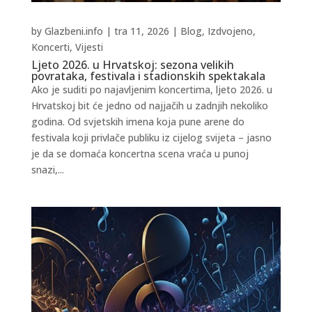
by
Glazbeni.info
|
tra 11, 2026
|
Blog
,
Izdvojeno
,
Koncerti
,
Vijesti
Ljeto 2026. u Hrvatskoj: sezona velikih
povrataka, festivala i stadionskih spektakala
Ako je suditi po najavljenim koncertima, ljeto 2026. u
Hrvatskoj bit će jedno od najjačih u zadnjih nekoliko
godina. Od svjetskih imena koja pune arene do
festivala koji privlače publiku iz cijelog svijeta – jasno
je da se domaća koncertna scena vraća u punoj
snazi,...