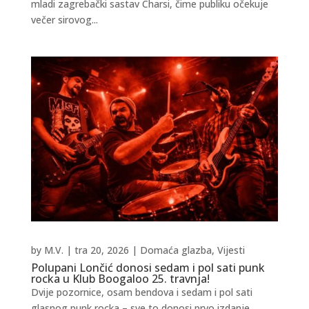
mladi zagrebački sastav Charsi, čime publiku očekuje
večer sirovog...
by
M.V.
|
tra 20, 2026
|
Domaća glazba
,
Vijesti
Polupani Lončić donosi sedam i pol sati punk
rocka u Klub Boogaloo 25. travnja!
Dvije pozornice, osam bendova i sedam i pol sati
glasnog punk rocka – sve to donosi prvo izdanje