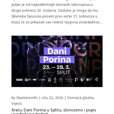
jedan je od najkvalitetnijih domaćih tekstopisaca
druge polovice 20. stoljeća. Zaslužio je stoga da mu
šibenska Šansona posveti prvu večer 21. kolovoza u
kojoj će se prikazati sav raskoš njegova stvaralaštva....
by
Glazbeni.info
|
ožu 22, 2026
|
Domaća glazba
,
Vijesti
Kreću Dani Porina u Splitu, donosimo i popis
izvođača na dodjeli