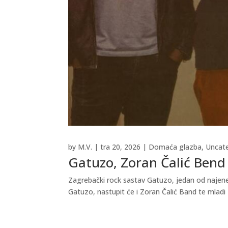
by
M.V.
|
tra 20, 2026
|
Domaća glazba
,
Uncat
Gatuzo, Zoran Čalić Bend 
Zagrebački rock sastav Gatuzo, jedan od najener
Gatuzo, nastupit će i Zoran Čalić Band te mladi 