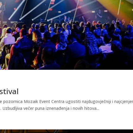
stival
e pozornica Mozaik Event Centra ugostiti najdugovječniji i najcjenjen
. Uzbudljiva večer puna iznenađenja i novih hitova...