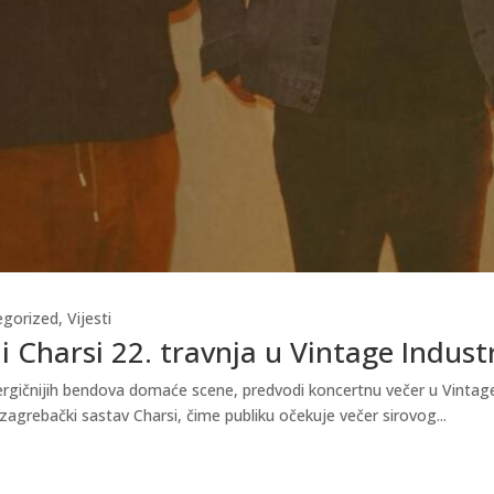
egorized
,
Vijesti
i Charsi 22. travnja u Vintage Indust
gičnijih bendova domaće scene, predvodi koncertnu večer u Vintage In
zagrebački sastav Charsi, čime publiku očekuje večer sirovog...