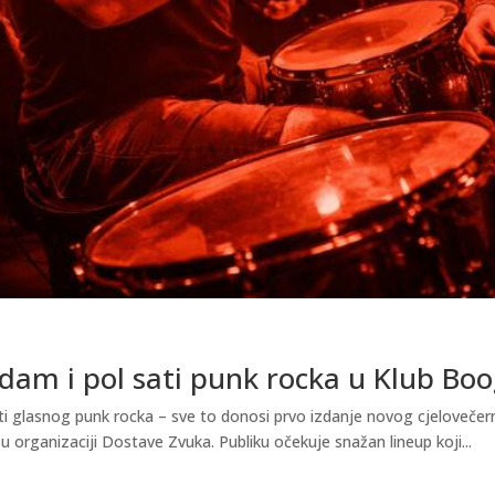
dam i pol sati punk rocka u Klub Boo
ti glasnog punk rocka – sve to donosi prvo izdanje novog cjelovečer
u organizaciji Dostave Zvuka. Publiku očekuje snažan lineup koji...