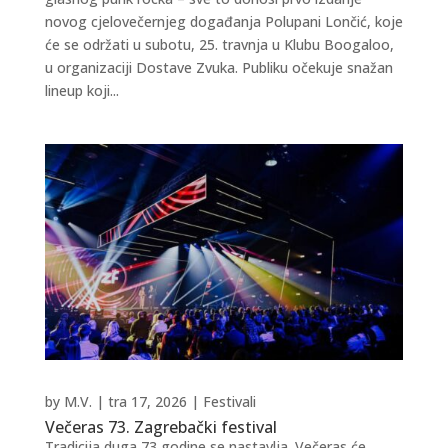
novog cjelovečernjeg događanja Polupani Lončić, koje
će se održati u subotu, 25. travnja u Klubu Boogaloo,
u organizaciji Dostave Zvuka. Publiku očekuje snažan
lineup koji...
by
M.V.
|
tra 17, 2026
|
Festivali
Večeras 73. Zagrebački festival
Tradicija duga 73 godine se nastavlja. Večeras će