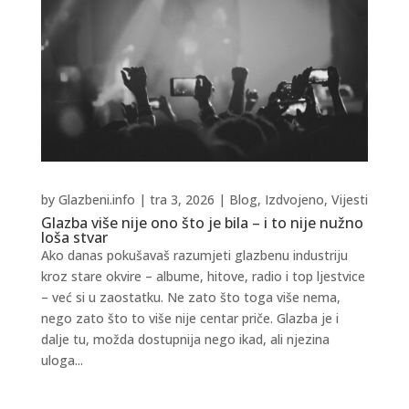
by
Glazbeni.info
|
tra 3, 2026
|
Blog
,
Izdvojeno
,
Vijesti
Glazba više nije ono što je bila – i to nije nužno
loša stvar
Ako danas pokušavaš razumjeti glazbenu industriju
kroz stare okvire – albume, hitove, radio i top ljestvice
– već si u zaostatku. Ne zato što toga više nema,
nego zato što to više nije centar priče. Glazba je i
dalje tu, možda dostupnija nego ikad, ali njezina
uloga...