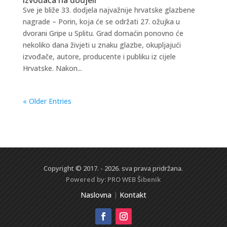
Sve je bliže 33. dodjela najvažnije hrvatske glazbene
nagrade – Porin, koja će se održati 27. ožujka u
dvorani Gripe u Splitu. Grad domaćin ponovno će
nekoliko dana živjeti u znaku glazbe, okupljajući
izvođače, autore, producente i publiku iz cijele
Hrvatske. Nakon...
« Older Entries
Copyright © 2017. - 2026. sva prava pridržana.
Powered by:
PRO WEB
Šibenik
Naslovna
|
Kontakt