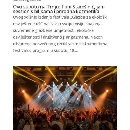
Ovu subotu na Trnju: Toni Starešinić, jam
session s biljkama i prirodna kozmetika
Ovogodišnje izdanje festivala „Glazba za ekološki
osviještene uši“ nastavlja svoju misiju spajanja
suvremene glazbene umjetnosti, ekološke
osviještenosti i društvenog angažmana. Nakon
otvorenja posvećenog recikliranim instrumentima,
festivalski program u subotu, 18....