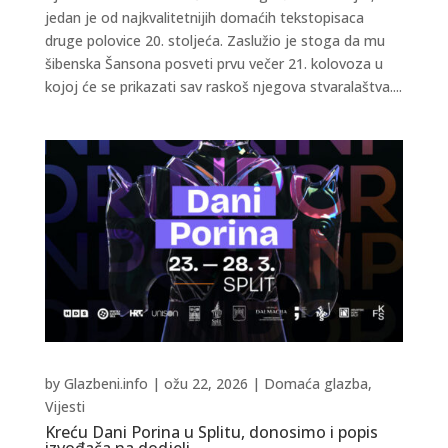
jedan je od najkvalitetnijih domaćih tekstopisaca
druge polovice 20. stoljeća. Zaslužio je stoga da mu
šibenska Šansona posveti prvu večer 21. kolovoza u
kojoj će se prikazati sav raskoš njegova stvaralaštva....
by
Glazbeni.info
|
ožu 22, 2026
|
Domaća glazba
,
Vijesti
Kreću Dani Porina u Splitu, donosimo i popis
izvođača na dodjeli