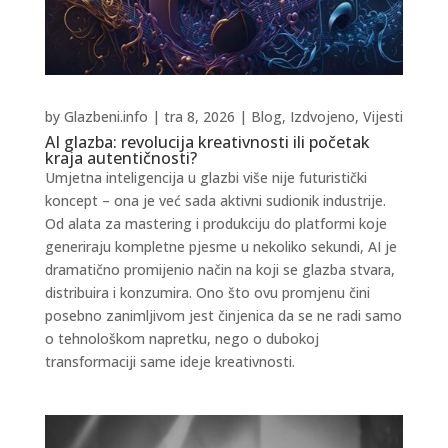
by
Glazbeni.info
|
tra 8, 2026
|
Blog
,
Izdvojeno
,
Vijesti
AI glazba: revolucija kreativnosti ili početak
kraja autentičnosti?
Umjetna inteligencija u glazbi više nije futuristički
koncept – ona je već sada aktivni sudionik industrije.
Od alata za mastering i produkciju do platformi koje
generiraju kompletne pjesme u nekoliko sekundi, AI je
dramatično promijenio način na koji se glazba stvara,
distribuira i konzumira. Ono što ovu promjenu čini
posebno zanimljivom jest činjenica da se ne radi samo
o tehnološkom napretku, nego o dubokoj
transformaciji same ideje kreativnosti.