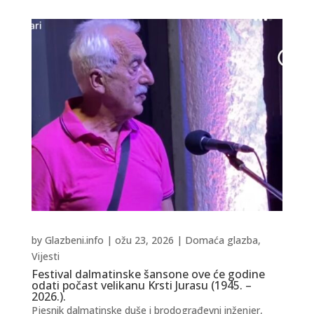
by
Glazbeni.info
|
ožu 23, 2026
|
Domaća glazba
,
Vijesti
Festival dalmatinske šansone ove će godine
odati počast velikanu Krsti Jurasu (1945. –
2026.).
Pjesnik dalmatinske duše i brodograđevni inženjer,