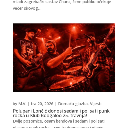
mladi zagrebački sastav Charsi, čime publiku očekuje
večer sirovog...
by
M.V.
|
tra 20, 2026
|
Domaća glazba
,
Vijesti
Polupani Lončić donosi sedam i pol sati punk
rocka u Klub Boogaloo 25. travnja!
Dvije pozornice, osam bendova i sedam i pol sati
glasnog punk rocka – sve to donosi prvo izdanje