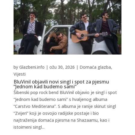
by
Glazbeni.info
|
ožu 30, 2026
|
Domaća glazba
,
Vijesti
BluVinil objavili novi singl i spot za pjesmu
“Jednom kad budemo sami”
Šibenski pop rock bend BluVinil objavio je singl i spot
“Jednom kad budemo sami” s hvaljenog albuma
“Carstvo Mediterana”. S albuma je ranije skinut singl
“Zvijeri” koji je osvojio radijske postaje i bio
najtraženija domaća pjesma na Shazaamu, kao i
istoimeni singl...