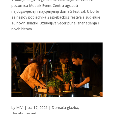
pozornica Mozaik Event Centra ugostiti
najdugovječniji i najcjenjeniji domaći festival. U borbi
za naslov pobjednika Zagrebačkog festivala sudjeluje
16 novih skladbi. Uzbudljiva večer puna iznenađenja i
novih hitova...
by
M.V.
|
tra 17, 2026
|
Domaća glazba
,
Uncategorized