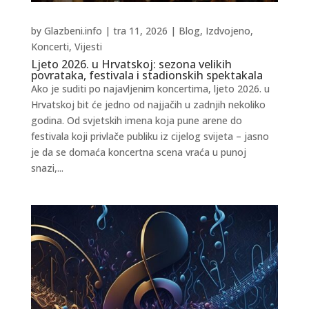
by
Glazbeni.info
|
tra 11, 2026
|
Blog
,
Izdvojeno
,
Koncerti
,
Vijesti
Ljeto 2026. u Hrvatskoj: sezona velikih
povrataka, festivala i stadionskih spektakala
Ako je suditi po najavljenim koncertima, ljeto 2026. u
Hrvatskoj bit će jedno od najjačih u zadnjih nekoliko
godina. Od svjetskih imena koja pune arene do
festivala koji privlače publiku iz cijelog svijeta – jasno
je da se domaća koncertna scena vraća u punoj
snazi,...