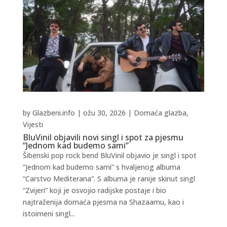
by
Glazbeni.info
|
ožu 30, 2026
|
Domaća glazba
,
Vijesti
BluVinil objavili novi singl i spot za pjesmu
“Jednom kad budemo sami”
Šibenski pop rock bend BluVinil objavio je singl i spot
“Jednom kad budemo sami” s hvaljenog albuma
“Carstvo Mediterana”. S albuma je ranije skinut singl
“Zvijeri” koji je osvojio radijske postaje i bio
najtraženija domaća pjesma na Shazaamu, kao i
istoimeni singl...