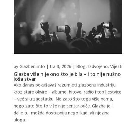
by
Glazbeni.info
|
tra 3, 2026
|
Blog
,
Izdvojeno
,
Vijesti
Glazba više nije ono što je bila – i to nije nužno
loša stvar
Ako danas pokušavaš razumjeti glazbenu industriju
kroz stare okvire – albume, hitove, radio i top ljestvice
– već si u zaostatku. Ne zato što toga više nema,
nego zato što to više nije centar priče. Glazba je i
dalje tu, možda dostupnija nego ikad, ali njezina
uloga...