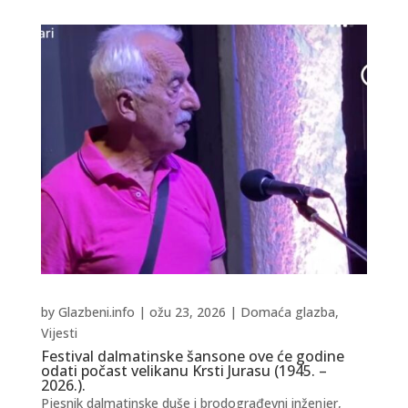
by
Glazbeni.info
|
ožu 23, 2026
|
Domaća glazba
,
Vijesti
Festival dalmatinske šansone ove će godine
odati počast velikanu Krsti Jurasu (1945. –
2026.).
Pjesnik dalmatinske duše i brodograđevni inženjer,