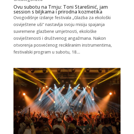
Ovu subotu na Trnju: Toni Starešinić, jam
session s biljkama i prirodna kozmetika
Ovogodišnje izdanje festivala „Glazba za ekološki
osviještene uši“ nastavlja svoju misiju spajanja
suvremene glazbene umjetnosti, ekološke
osviještenosti i društvenog angažmana. Nakon
otvorenja posvećenog recikliranim instrumentima,
festivalski program u subotu, 18....