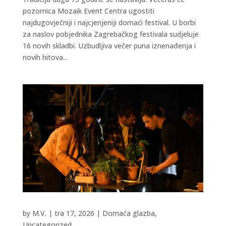
pozornica Mozaik Event Centra ugostiti
najdugovječniji i najcjenjeniji domaći festival. U borbi
za naslov pobjednika Zagrebačkog festivala sudjeluje
16 novih skladbi. Uzbudljiva večer puna iznenađenja i
novih hitova...
by
M.V.
|
tra 17, 2026
|
Domaća glazba
,
Uncategorized