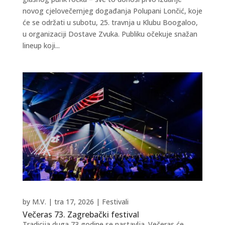
novog cjelovečernjeg događanja Polupani Lončić, koje
će se održati u subotu, 25. travnja u Klubu Boogaloo,
u organizaciji Dostave Zvuka. Publiku očekuje snažan
lineup koji...
by
M.V.
|
tra 17, 2026
|
Festivali
Večeras 73. Zagrebački festival
Tradicija duga 73 godine se nastavlja. Večeras će