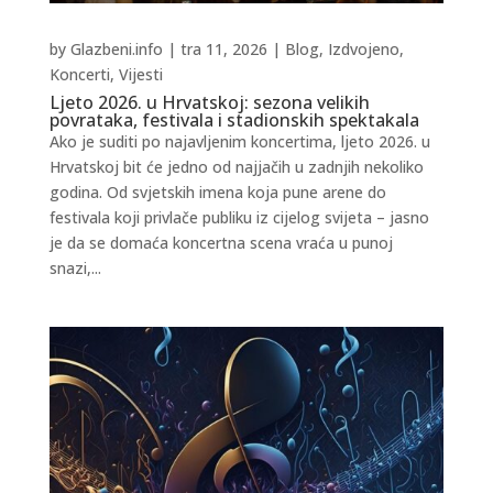
by
Glazbeni.info
|
tra 11, 2026
|
Blog
,
Izdvojeno
,
Koncerti
,
Vijesti
Ljeto 2026. u Hrvatskoj: sezona velikih
povrataka, festivala i stadionskih spektakala
Ako je suditi po najavljenim koncertima, ljeto 2026. u
Hrvatskoj bit će jedno od najjačih u zadnjih nekoliko
godina. Od svjetskih imena koja pune arene do
festivala koji privlače publiku iz cijelog svijeta – jasno
je da se domaća koncertna scena vraća u punoj
snazi,...