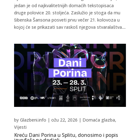
jedan je od najkvalitetnijih domaćih tekstopisaca
druge polovice 20. stoljeća. Zaslužio je stoga da mu
šibenska Šansona posveti prvu večer 21. kolovoza u
kojoj će se prikazati sav raskoš njegova stvaralaštva....
by
Glazbeni.info
|
ožu 22, 2026
|
Domaća glazba
,
Vijesti
Kreću Dani Porina u Splitu, donosimo i popis
izvođača na dodjeli