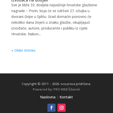
Sve je bliže 33. dodjela najvažnije hrvatske glazbene
nagrade – Porin, koja će se održati 27. ožujka u
dvorani Gripe u Splitu. Grad domaćin ponovno će
nekoliko dana živjeti u znaku glazbe, okupljajući
izvođače, autore, producente i publiku iz cijele
Hrvatske. Nakon...
« Older Entries
Copyright © 2017. - 2026. sva prava pridržana.
Powered by:
PRO WEB
Šibenik
Naslovna
|
Kontakt