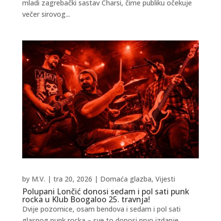
mladi zagrebački sastav Charsi, čime publiku očekuje
večer sirovog...
by
M.V.
|
tra 20, 2026
|
Domaća glazba
,
Vijesti
Polupani Lončić donosi sedam i pol sati punk
rocka u Klub Boogaloo 25. travnja!
Dvije pozornice, osam bendova i sedam i pol sati
glasnog punk rocka – sve to donosi prvo izdanje