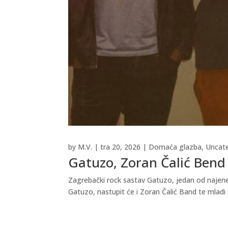
by
M.V.
|
tra 20, 2026
|
Domaća glazba
,
Uncat
Gatuzo, Zoran Čalić Bend 
Zagrebački rock sastav Gatuzo, jedan od najener
Gatuzo, nastupit će i Zoran Čalić Band te mladi 