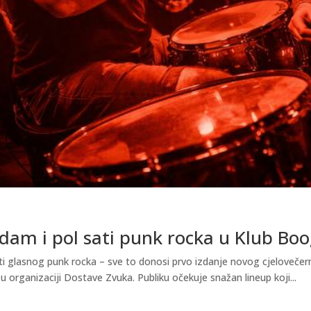
dam i pol sati punk rocka u Klub Boo
ti glasnog punk rocka – sve to donosi prvo izdanje novog cjelovečer
u organizaciji Dostave Zvuka. Publiku očekuje snažan lineup koji...