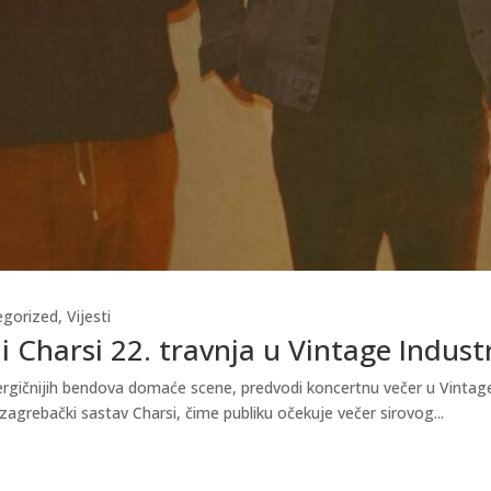
egorized
,
Vijesti
i Charsi 22. travnja u Vintage Indust
gičnijih bendova domaće scene, predvodi koncertnu večer u Vintage In
zagrebački sastav Charsi, čime publiku očekuje večer sirovog...