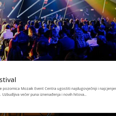
stival
e pozornica Mozaik Event Centra ugostiti najdugovječniji i najcjenjen
. Uzbudljiva večer puna iznenađenja i novih hitova...