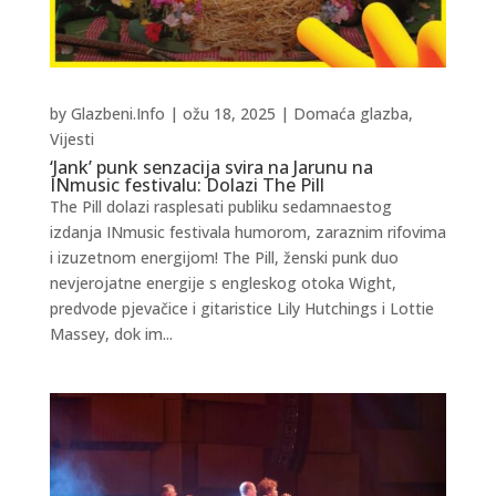
by
Glazbeni.Info
|
ožu 18, 2025
|
Domaća glazba
,
Vijesti
‘Jank’ punk senzacija svira na Jarunu na
INmusic festivalu: Dolazi The Pill
The Pill dolazi rasplesati publiku sedamnaestog
izdanja INmusic festivala humorom, zaraznim rifovima
i izuzetnom energijom! The Pill, ženski punk duo
nevjerojatne energije s engleskog otoka Wight,
predvode pjevačice i gitaristice Lily Hutchings i Lottie
Massey, dok im...