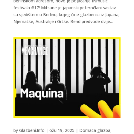
berlinskom adresom, novo je pojačanje INmusic
festivala #17! Mitsune je japanski peteročlani sastav
sa sjedištem u Berlinu, kojeg čine glazbenici iz Japana,
Njemačke, Australije i Grčke. Bend predvode dvije...
by
Glazbeni.Info
|
ožu 19, 2025
|
Domaća glazba
,