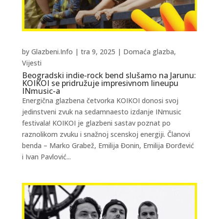
by
Glazbeni.Info
|
tra 9, 2025
|
Domaća glazba
,
Vijesti
Beogradski indie-rock bend slušamo na Jarunu:
KOIKOI se pridružuje impresivnom lineupu
INmusic-a
Energična glazbena četvorka KOIKOI donosi svoj
jedinstveni zvuk na sedamnaesto izdanje INmusic
festivala! KOIKOI je glazbeni sastav poznat po
raznolikom zvuku i snažnoj scenskoj energiji. Članovi
benda – Marko Grabež, Emilija Đonin, Emilija Đorđević
i Ivan Pavlović...