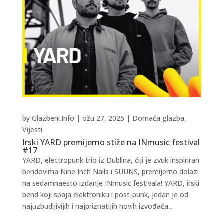
by
Glazbeni.Info
|
ožu 27, 2025
|
Domaća glazba
,
Vijesti
Irski YARD premijerno stiže na INmusic festival
#17
YARD, electropunk trio iz Dublina, čiji je zvuk inspiriran
bendovima Nine Inch Nails i SUUNS, premijerno dolazi
na sedamnaesto izdanje INmusic festivala! YARD, irski
bend koji spaja elektroniku i post-punk, jedan je od
najuzbudljivijih i najpriznatijih novih izvođača...