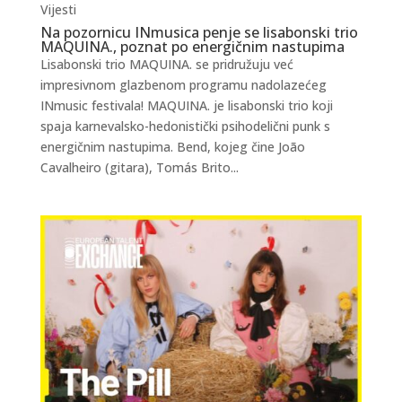
Vijesti
Na pozornicu INmusica penje se lisabonski trio
MAQUINA., poznat po energičnim nastupima
Lisabonski trio MAQUINA. se pridružuju već
impresivnom glazbenom programu nadolazećeg
INmusic festivala! MAQUINA. je lisabonski trio koji
spaja karnevalsko-hedonistički psihodelični punk s
energičnim nastupima. Bend, kojeg čine João
Cavalheiro (gitara), Tomás Brito...