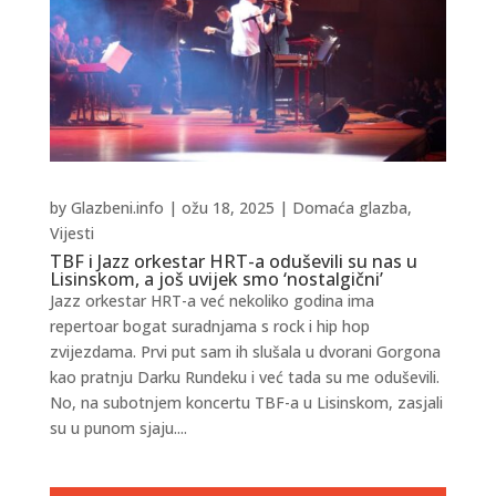
by
Glazbeni.info
|
ožu 18, 2025
|
Domaća glazba
,
Vijesti
TBF i Jazz orkestar HRT-a oduševili su nas u
Lisinskom, a još uvijek smo ‘nostalgični’
Jazz orkestar HRT-a već nekoliko godina ima
repertoar bogat suradnjama s rock i hip hop
zvijezdama. Prvi put sam ih slušala u dvorani Gorgona
kao pratnju Darku Rundeku i već tada su me oduševili.
No, na subotnjem koncertu TBF-a u Lisinskom, zasjali
su u punom sjaju....