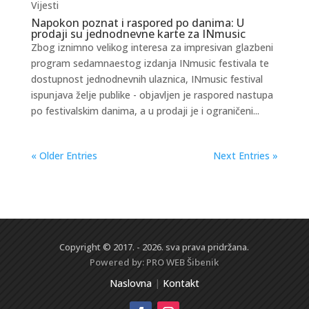
Vijesti
Napokon poznat i raspored po danima: U
prodaji su jednodnevne karte za INmusic
Zbog iznimno velikog interesa za impresivan glazbeni
program sedamnaestog izdanja INmusic festivala te
dostupnost jednodnevnih ulaznica, INmusic festival
ispunjava želje publike - objavljen je raspored nastupa
po festivalskim danima, a u prodaji je i ograničeni...
« Older Entries
Next Entries »
Copyright © 2017. - 2026. sva prava pridržana.
Powered by:
PRO WEB
Šibenik
Naslovna
|
Kontakt