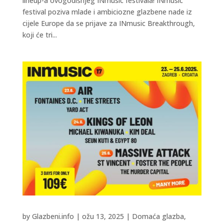
lineup-a ovogodišnjeg INmusic festivala! INmusic
festival poziva mlade i ambiciozne glazbene nade iz
cijele Europe da se prijave za INmusic Breakthrough,
koji će tri...
by
Glazbeni.info
|
ožu 13, 2025
|
Domaća glazba
,