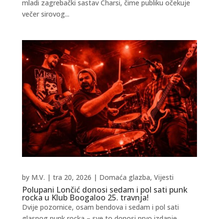
mladi zagrebački sastav Charsi, čime publiku očekuje
večer sirovog...
by
M.V.
|
tra 20, 2026
|
Domaća glazba
,
Vijesti
Polupani Lončić donosi sedam i pol sati punk
rocka u Klub Boogaloo 25. travnja!
Dvije pozornice, osam bendova i sedam i pol sati
glasnog punk rocka – sve to donosi prvo izdanje