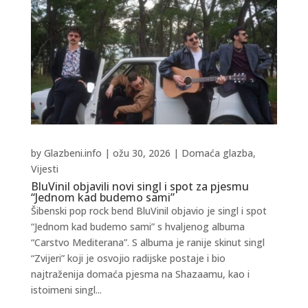
by
Glazbeni.info
|
ožu 30, 2026
|
Domaća glazba
,
Vijesti
BluVinil objavili novi singl i spot za pjesmu
“Jednom kad budemo sami”
Šibenski pop rock bend BluVinil objavio je singl i spot
“Jednom kad budemo sami” s hvaljenog albuma
“Carstvo Mediterana”. S albuma je ranije skinut singl
“Zvijeri” koji je osvojio radijske postaje i bio
najtraženija domaća pjesma na Shazaamu, kao i
istoimeni singl...