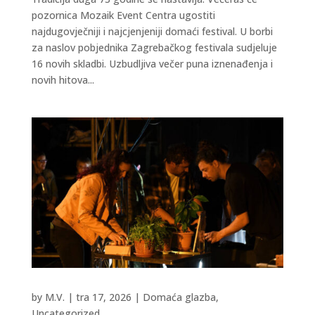
pozornica Mozaik Event Centra ugostiti
najdugovječniji i najcjenjeniji domaći festival. U borbi
za naslov pobjednika Zagrebačkog festivala sudjeluje
16 novih skladbi. Uzbudljiva večer puna iznenađenja i
novih hitova...
by
M.V.
|
tra 17, 2026
|
Domaća glazba
,
Uncategorized