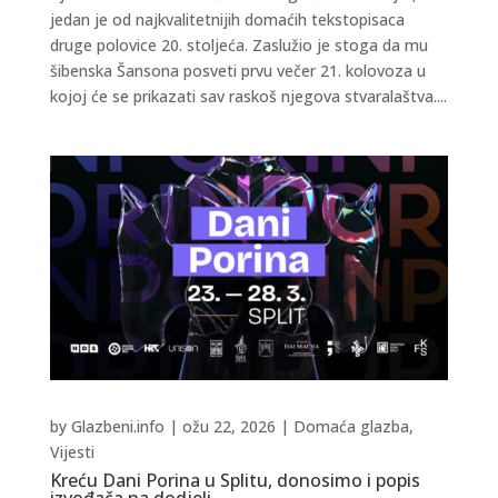
jedan je od najkvalitetnijih domaćih tekstopisaca
druge polovice 20. stoljeća. Zaslužio je stoga da mu
šibenska Šansona posveti prvu večer 21. kolovoza u
kojoj će se prikazati sav raskoš njegova stvaralaštva....
by
Glazbeni.info
|
ožu 22, 2026
|
Domaća glazba
,
Vijesti
Kreću Dani Porina u Splitu, donosimo i popis
izvođača na dodjeli