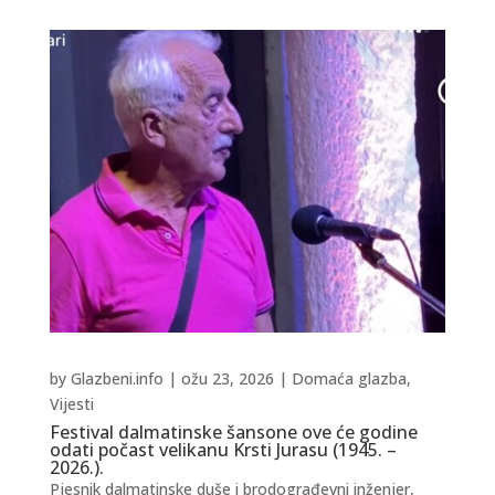
by
Glazbeni.info
|
ožu 23, 2026
|
Domaća glazba
,
Vijesti
Festival dalmatinske šansone ove će godine
odati počast velikanu Krsti Jurasu (1945. –
2026.).
Pjesnik dalmatinske duše i brodograđevni inženjer,