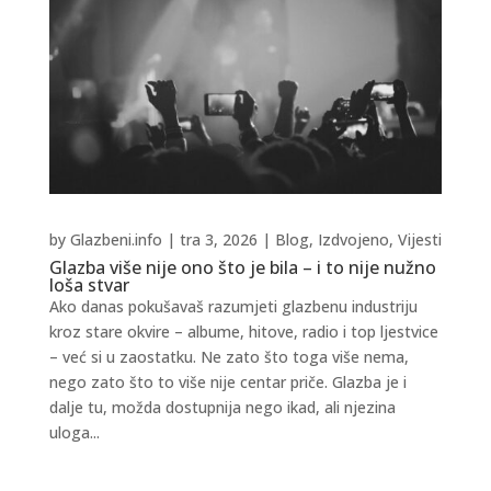
by
Glazbeni.info
|
tra 3, 2026
|
Blog
,
Izdvojeno
,
Vijesti
Glazba više nije ono što je bila – i to nije nužno
loša stvar
Ako danas pokušavaš razumjeti glazbenu industriju
kroz stare okvire – albume, hitove, radio i top ljestvice
– već si u zaostatku. Ne zato što toga više nema,
nego zato što to više nije centar priče. Glazba je i
dalje tu, možda dostupnija nego ikad, ali njezina
uloga...