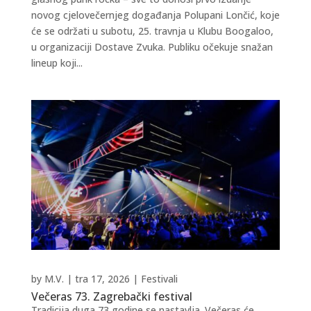
novog cjelovečernjeg događanja Polupani Lončić, koje
će se održati u subotu, 25. travnja u Klubu Boogaloo,
u organizaciji Dostave Zvuka. Publiku očekuje snažan
lineup koji...
by
M.V.
|
tra 17, 2026
|
Festivali
Večeras 73. Zagrebački festival
Tradicija duga 73 godine se nastavlja. Večeras će