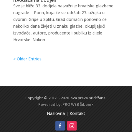
Sve je bliže 33. dodjela najvažnije hrvatske glazbene
nagrade – Porin, koja će se održati 27. ožujka u
dvorani Gripe u Splitu. Grad domaćin ponovno će
nekoliko dana živjeti u znaku glazbe, okupljajući
izvođače, autore, producente i publiku iz cijele
Hrvatske. Nakon...
« Older Entries
Copyright © 2017. - 2026. sva prava pridržana.
Powered by:
PRO WEB
Šibenik
Naslovna
|
Kontakt