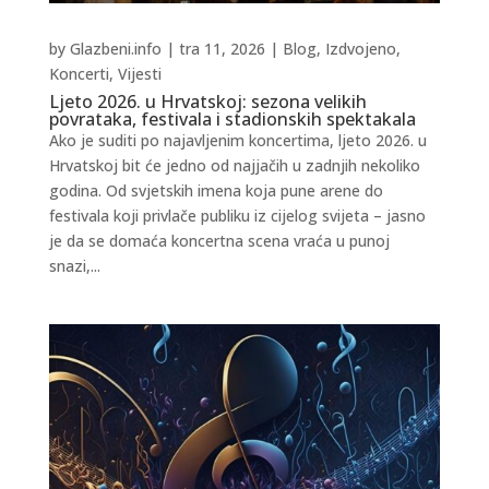
by
Glazbeni.info
|
tra 11, 2026
|
Blog
,
Izdvojeno
,
Koncerti
,
Vijesti
Ljeto 2026. u Hrvatskoj: sezona velikih
povrataka, festivala i stadionskih spektakala
Ako je suditi po najavljenim koncertima, ljeto 2026. u
Hrvatskoj bit će jedno od najjačih u zadnjih nekoliko
godina. Od svjetskih imena koja pune arene do
festivala koji privlače publiku iz cijelog svijeta – jasno
je da se domaća koncertna scena vraća u punoj
snazi,...