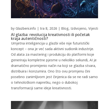
by
Glazbeni.info
|
tra 8, 2026
|
Blog
,
Izdvojeno
,
Vijesti
AI glazba: revolucija kreativnosti ili početak
kraja autentičnosti?
Umjetna inteligencija u glazbi više nije futuristički
koncept – ona je već sada aktivni sudionik industrije.
Od alata za mastering i produkciju do platformi koje
generiraju kompletne pjesme u nekoliko sekundi, AI je
dramatično promijenio način na koji se glazba stvara,
distribuira i konzumira. Ono što ovu promjenu čini
posebno zanimljivom jest činjenica da se ne radi samo
o tehnološkom napretku, nego o dubokoj
transformaciji same ideje kreativnosti.