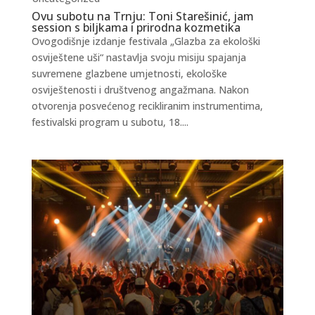
Ovu subotu na Trnju: Toni Starešinić, jam
session s biljkama i prirodna kozmetika
Ovogodišnje izdanje festivala „Glazba za ekološki
osviještene uši“ nastavlja svoju misiju spajanja
suvremene glazbene umjetnosti, ekološke
osviještenosti i društvenog angažmana. Nakon
otvorenja posvećenog recikliranim instrumentima,
festivalski program u subotu, 18....