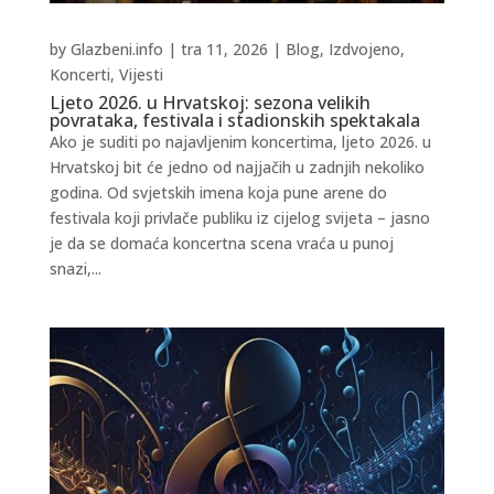
by
Glazbeni.info
|
tra 11, 2026
|
Blog
,
Izdvojeno
,
Koncerti
,
Vijesti
Ljeto 2026. u Hrvatskoj: sezona velikih
povrataka, festivala i stadionskih spektakala
Ako je suditi po najavljenim koncertima, ljeto 2026. u
Hrvatskoj bit će jedno od najjačih u zadnjih nekoliko
godina. Od svjetskih imena koja pune arene do
festivala koji privlače publiku iz cijelog svijeta – jasno
je da se domaća koncertna scena vraća u punoj
snazi,...