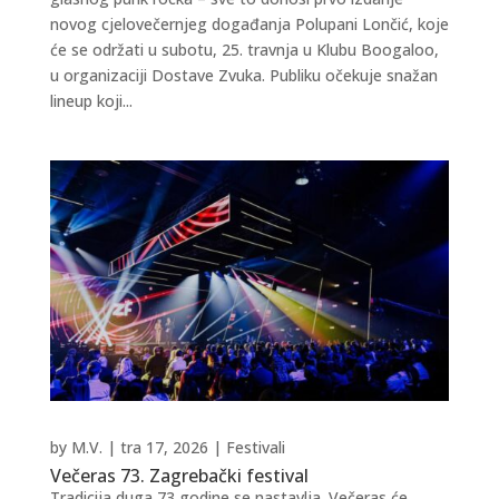
novog cjelovečernjeg događanja Polupani Lončić, koje
će se održati u subotu, 25. travnja u Klubu Boogaloo,
u organizaciji Dostave Zvuka. Publiku očekuje snažan
lineup koji...
by
M.V.
|
tra 17, 2026
|
Festivali
Večeras 73. Zagrebački festival
Tradicija duga 73 godine se nastavlja. Večeras će