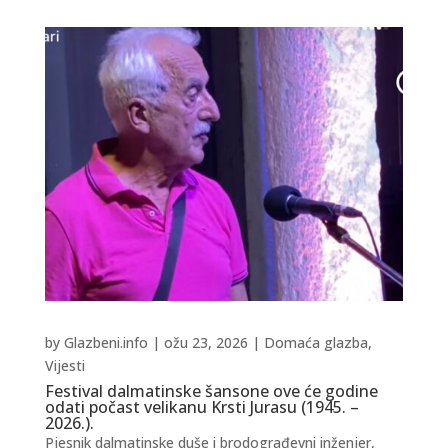
by
Glazbeni.info
|
ožu 23, 2026
|
Domaća glazba
,
Vijesti
Festival dalmatinske šansone ove će godine
odati počast velikanu Krsti Jurasu (1945. –
2026.).
Pjesnik dalmatinske duše i brodograđevni inženjer,