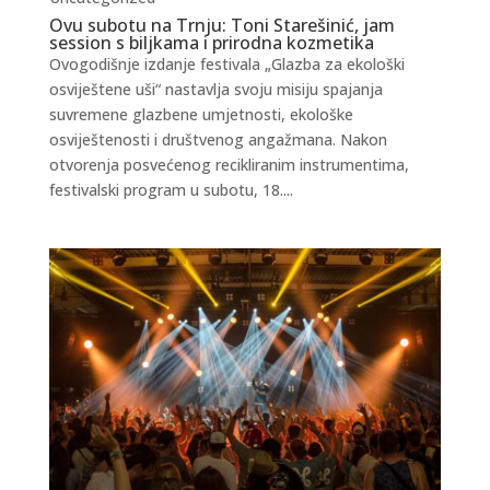
Ovu subotu na Trnju: Toni Starešinić, jam
session s biljkama i prirodna kozmetika
Ovogodišnje izdanje festivala „Glazba za ekološki
osviještene uši“ nastavlja svoju misiju spajanja
suvremene glazbene umjetnosti, ekološke
osviještenosti i društvenog angažmana. Nakon
otvorenja posvećenog recikliranim instrumentima,
festivalski program u subotu, 18....