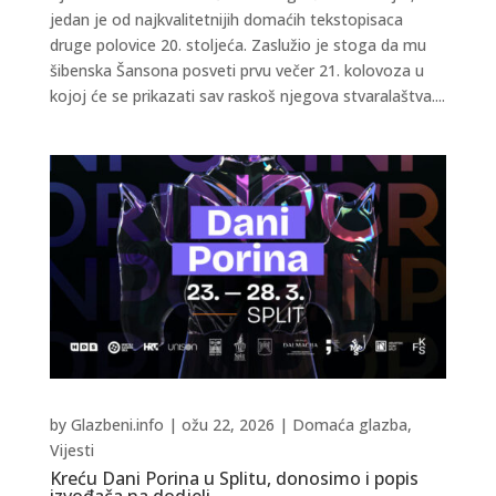
jedan je od najkvalitetnijih domaćih tekstopisaca
druge polovice 20. stoljeća. Zaslužio je stoga da mu
šibenska Šansona posveti prvu večer 21. kolovoza u
kojoj će se prikazati sav raskoš njegova stvaralaštva....
by
Glazbeni.info
|
ožu 22, 2026
|
Domaća glazba
,
Vijesti
Kreću Dani Porina u Splitu, donosimo i popis
izvođača na dodjeli