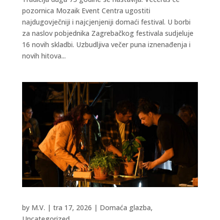
pozornica Mozaik Event Centra ugostiti
najdugovječniji i najcjenjeniji domaći festival. U borbi
za naslov pobjednika Zagrebačkog festivala sudjeluje
16 novih skladbi. Uzbudljiva večer puna iznenađenja i
novih hitova...
by
M.V.
|
tra 17, 2026
|
Domaća glazba
,
Uncategorized