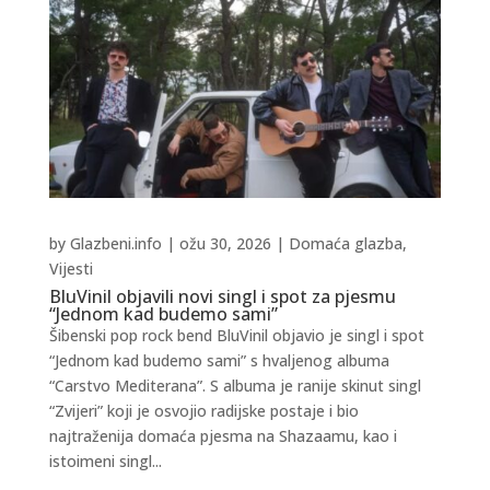
by
Glazbeni.info
|
ožu 30, 2026
|
Domaća glazba
,
Vijesti
BluVinil objavili novi singl i spot za pjesmu
“Jednom kad budemo sami”
Šibenski pop rock bend BluVinil objavio je singl i spot
“Jednom kad budemo sami” s hvaljenog albuma
“Carstvo Mediterana”. S albuma je ranije skinut singl
“Zvijeri” koji je osvojio radijske postaje i bio
najtraženija domaća pjesma na Shazaamu, kao i
istoimeni singl...