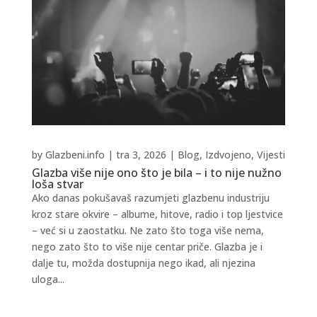
by
Glazbeni.info
|
tra 3, 2026
|
Blog
,
Izdvojeno
,
Vijesti
Glazba više nije ono što je bila – i to nije nužno
loša stvar
Ako danas pokušavaš razumjeti glazbenu industriju
kroz stare okvire – albume, hitove, radio i top ljestvice
– već si u zaostatku. Ne zato što toga više nema,
nego zato što to više nije centar priče. Glazba je i
dalje tu, možda dostupnija nego ikad, ali njezina
uloga...