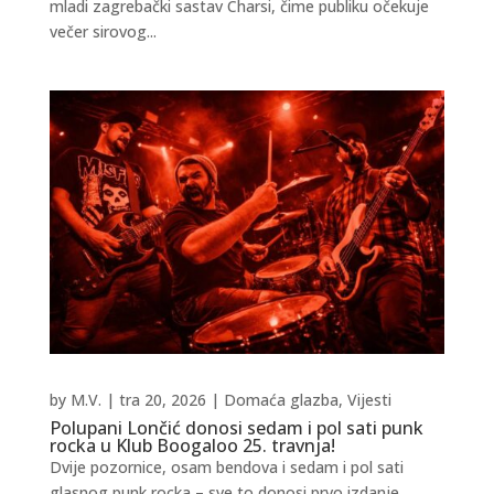
mladi zagrebački sastav Charsi, čime publiku očekuje
večer sirovog...
by
M.V.
|
tra 20, 2026
|
Domaća glazba
,
Vijesti
Polupani Lončić donosi sedam i pol sati punk
rocka u Klub Boogaloo 25. travnja!
Dvije pozornice, osam bendova i sedam i pol sati
glasnog punk rocka – sve to donosi prvo izdanje