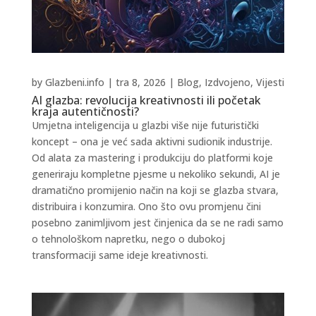
by
Glazbeni.info
|
tra 8, 2026
|
Blog
,
Izdvojeno
,
Vijesti
AI glazba: revolucija kreativnosti ili početak
kraja autentičnosti?
Umjetna inteligencija u glazbi više nije futuristički
koncept – ona je već sada aktivni sudionik industrije.
Od alata za mastering i produkciju do platformi koje
generiraju kompletne pjesme u nekoliko sekundi, AI je
dramatično promijenio način na koji se glazba stvara,
distribuira i konzumira. Ono što ovu promjenu čini
posebno zanimljivom jest činjenica da se ne radi samo
o tehnološkom napretku, nego o dubokoj
transformaciji same ideje kreativnosti.