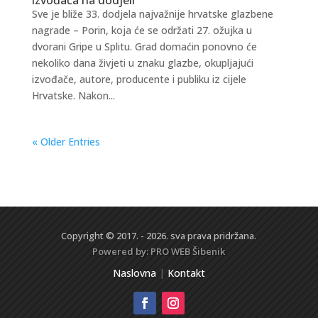
Sve je bliže 33. dodjela najvažnije hrvatske glazbene
nagrade – Porin, koja će se održati 27. ožujka u
dvorani Gripe u Splitu. Grad domaćin ponovno će
nekoliko dana živjeti u znaku glazbe, okupljajući
izvođače, autore, producente i publiku iz cijele
Hrvatske. Nakon...
« Older Entries
Copyright © 2017. - 2026. sva prava pridržana.
Powered by:
PRO WEB
Šibenik
Naslovna
|
Kontakt