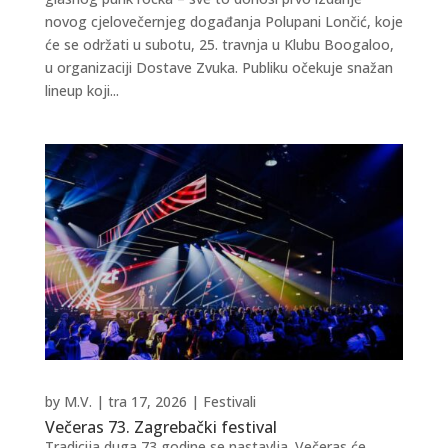
novog cjelovečernjeg događanja Polupani Lončić, koje
će se održati u subotu, 25. travnja u Klubu Boogaloo,
u organizaciji Dostave Zvuka. Publiku očekuje snažan
lineup koji...
by
M.V.
|
tra 17, 2026
|
Festivali
Večeras 73. Zagrebački festival
Tradicija duga 73 godine se nastavlja. Večeras će