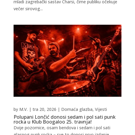
mladi zagrebački sastav Charsi, čime publiku očekuje
večer sirovog...
by
M.V.
|
tra 20, 2026
|
Domaća glazba
,
Vijesti
Polupani Lončić donosi sedam i pol sati punk
rocka u Klub Boogaloo 25. travnja!
Dvije pozornice, osam bendova i sedam i pol sati
glasnog punk rocka – sve to donosi prvo izdanje