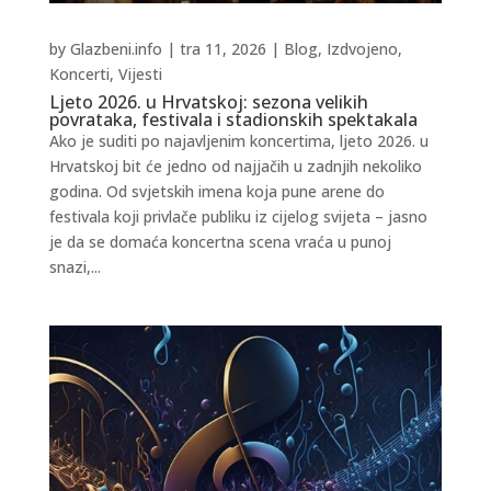
by
Glazbeni.info
|
tra 11, 2026
|
Blog
,
Izdvojeno
,
Koncerti
,
Vijesti
Ljeto 2026. u Hrvatskoj: sezona velikih
povrataka, festivala i stadionskih spektakala
Ako je suditi po najavljenim koncertima, ljeto 2026. u
Hrvatskoj bit će jedno od najjačih u zadnjih nekoliko
godina. Od svjetskih imena koja pune arene do
festivala koji privlače publiku iz cijelog svijeta – jasno
je da se domaća koncertna scena vraća u punoj
snazi,...