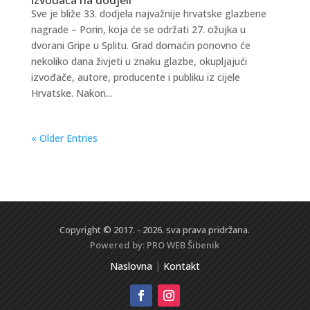
Sve je bliže 33. dodjela najvažnije hrvatske glazbene
nagrade – Porin, koja će se održati 27. ožujka u
dvorani Gripe u Splitu. Grad domaćin ponovno će
nekoliko dana živjeti u znaku glazbe, okupljajući
izvođače, autore, producente i publiku iz cijele
Hrvatske. Nakon...
« Older Entries
Copyright © 2017. - 2026. sva prava pridržana.
Powered by:
PRO WEB
Šibenik
Naslovna
|
Kontakt