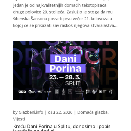
jedan je od najkvalitetnijih domaćih tekstopisaca
druge polovice 20. stoljeća. Zaslužio je stoga da mu
šibenska Šansona posveti prvu večer 21. kolovoza u
kojoj će se prikazati sav raskoš njegova stvaralaštva....
by
Glazbeni.info
|
ožu 22, 2026
|
Domaća glazba
,
Vijesti
Kreću Dani Porina u Splitu, donosimo i popis
izvođača na dodjeli