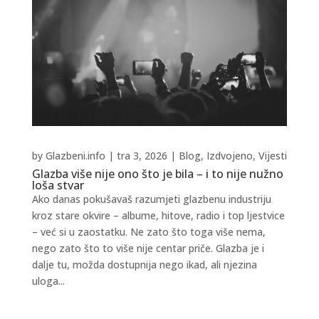
by
Glazbeni.info
|
tra 3, 2026
|
Blog
,
Izdvojeno
,
Vijesti
Glazba više nije ono što je bila – i to nije nužno
loša stvar
Ako danas pokušavaš razumjeti glazbenu industriju
kroz stare okvire – albume, hitove, radio i top ljestvice
– već si u zaostatku. Ne zato što toga više nema,
nego zato što to više nije centar priče. Glazba je i
dalje tu, možda dostupnija nego ikad, ali njezina
uloga...