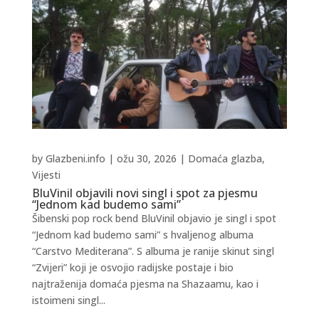
by
Glazbeni.info
|
ožu 30, 2026
|
Domaća glazba
,
Vijesti
BluVinil objavili novi singl i spot za pjesmu
“Jednom kad budemo sami”
Šibenski pop rock bend BluVinil objavio je singl i spot
“Jednom kad budemo sami” s hvaljenog albuma
“Carstvo Mediterana”. S albuma je ranije skinut singl
“Zvijeri” koji je osvojio radijske postaje i bio
najtraženija domaća pjesma na Shazaamu, kao i
istoimeni singl...