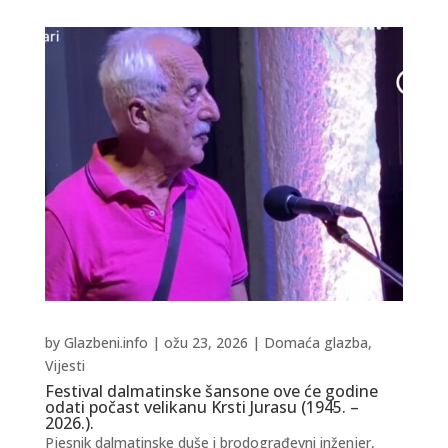
by
Glazbeni.info
|
ožu 23, 2026
|
Domaća glazba
,
Vijesti
Festival dalmatinske šansone ove će godine
odati počast velikanu Krsti Jurasu (1945. –
2026.).
Pjesnik dalmatinske duše i brodograđevni inženjer,