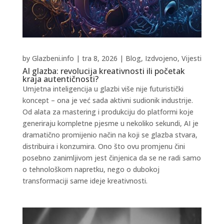
by
Glazbeni.info
|
tra 8, 2026
|
Blog
,
Izdvojeno
,
Vijesti
AI glazba: revolucija kreativnosti ili početak
kraja autentičnosti?
Umjetna inteligencija u glazbi više nije futuristički
koncept – ona je već sada aktivni sudionik industrije.
Od alata za mastering i produkciju do platformi koje
generiraju kompletne pjesme u nekoliko sekundi, AI je
dramatično promijenio način na koji se glazba stvara,
distribuira i konzumira. Ono što ovu promjenu čini
posebno zanimljivom jest činjenica da se ne radi samo
o tehnološkom napretku, nego o dubokoj
transformaciji same ideje kreativnosti.