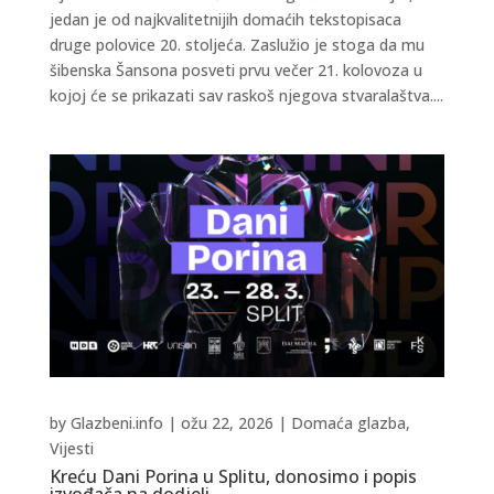
jedan je od najkvalitetnijih domaćih tekstopisaca
druge polovice 20. stoljeća. Zaslužio je stoga da mu
šibenska Šansona posveti prvu večer 21. kolovoza u
kojoj će se prikazati sav raskoš njegova stvaralaštva....
by
Glazbeni.info
|
ožu 22, 2026
|
Domaća glazba
,
Vijesti
Kreću Dani Porina u Splitu, donosimo i popis
izvođača na dodjeli