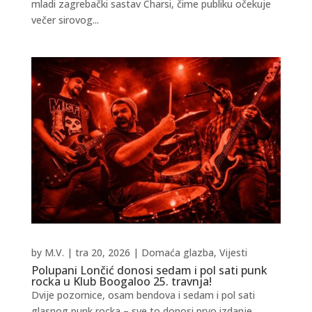
mladi zagrebački sastav Charsi, čime publiku očekuje
večer sirovog...
by
M.V.
|
tra 20, 2026
|
Domaća glazba
,
Vijesti
Polupani Lončić donosi sedam i pol sati punk
rocka u Klub Boogaloo 25. travnja!
Dvije pozornice, osam bendova i sedam i pol sati
glasnog punk rocka – sve to donosi prvo izdanje