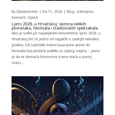
by
Glazbeni.info
|
tra 11, 2026
|
Blog
,
Izdvojeno
,
Koncerti
,
Vijesti
Ljeto 2026. u Hrvatskoj: sezona velikih
povrataka, festivala i stadionskih spektakala
Ako je suditi po najavljenim koncertima, ljeto 2026. u
Hrvatskoj bit će jedno od najjačih u zadnjih nekoliko
godina. Od svjetskih imena koja pune arene do
festivala koji privlače publiku iz cijelog svijeta – jasno
je da se domaća koncertna scena vraća u punoj
snazi,...