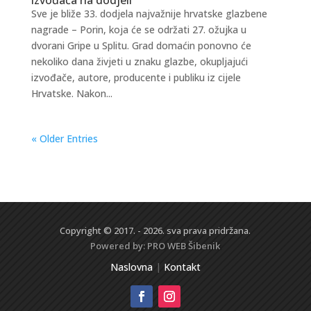
Sve je bliže 33. dodjela najvažnije hrvatske glazbene
nagrade – Porin, koja će se održati 27. ožujka u
dvorani Gripe u Splitu. Grad domaćin ponovno će
nekoliko dana živjeti u znaku glazbe, okupljajući
izvođače, autore, producente i publiku iz cijele
Hrvatske. Nakon...
« Older Entries
Copyright © 2017. - 2026. sva prava pridržana.
Powered by:
PRO WEB
Šibenik
Naslovna
|
Kontakt