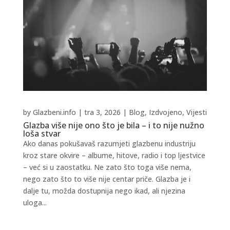
by
Glazbeni.info
|
tra 3, 2026
|
Blog
,
Izdvojeno
,
Vijesti
Glazba više nije ono što je bila – i to nije nužno
loša stvar
Ako danas pokušavaš razumjeti glazbenu industriju
kroz stare okvire – albume, hitove, radio i top ljestvice
– već si u zaostatku. Ne zato što toga više nema,
nego zato što to više nije centar priče. Glazba je i
dalje tu, možda dostupnija nego ikad, ali njezina
uloga...