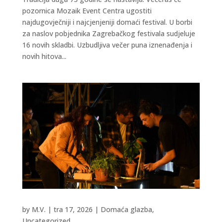
pozornica Mozaik Event Centra ugostiti
najdugovječniji i najcjenjeniji domaći festival. U borbi
za naslov pobjednika Zagrebačkog festivala sudjeluje
16 novih skladbi. Uzbudljiva večer puna iznenađenja i
novih hitova...
by
M.V.
|
tra 17, 2026
|
Domaća glazba
,
Uncategorized