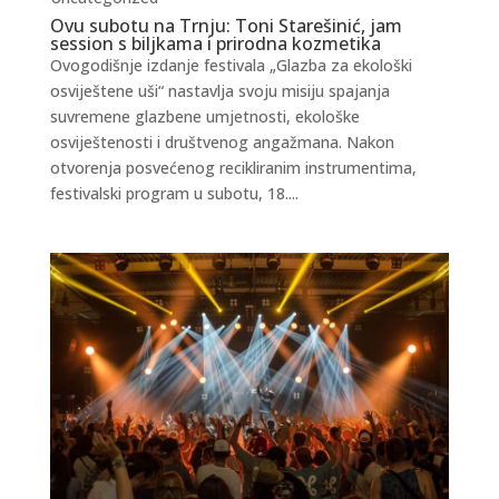
Ovu subotu na Trnju: Toni Starešinić, jam
session s biljkama i prirodna kozmetika
Ovogodišnje izdanje festivala „Glazba za ekološki
osviještene uši“ nastavlja svoju misiju spajanja
suvremene glazbene umjetnosti, ekološke
osviještenosti i društvenog angažmana. Nakon
otvorenja posvećenog recikliranim instrumentima,
festivalski program u subotu, 18....