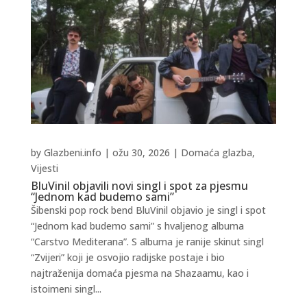
by
Glazbeni.info
|
ožu 30, 2026
|
Domaća glazba
,
Vijesti
BluVinil objavili novi singl i spot za pjesmu
“Jednom kad budemo sami”
Šibenski pop rock bend BluVinil objavio je singl i spot
“Jednom kad budemo sami” s hvaljenog albuma
“Carstvo Mediterana”. S albuma je ranije skinut singl
“Zvijeri” koji je osvojio radijske postaje i bio
najtraženija domaća pjesma na Shazaamu, kao i
istoimeni singl...