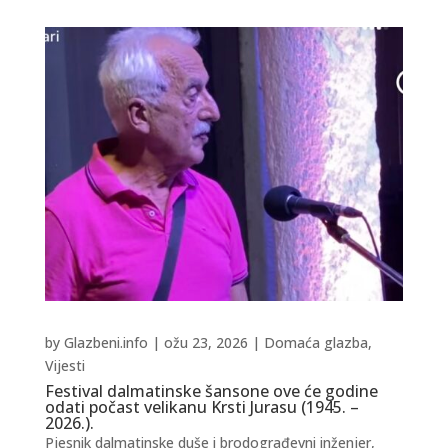
by
Glazbeni.info
|
ožu 23, 2026
|
Domaća glazba
,
Vijesti
Festival dalmatinske šansone ove će godine
odati počast velikanu Krsti Jurasu (1945. –
2026.).
Pjesnik dalmatinske duše i brodograđevni inženjer,