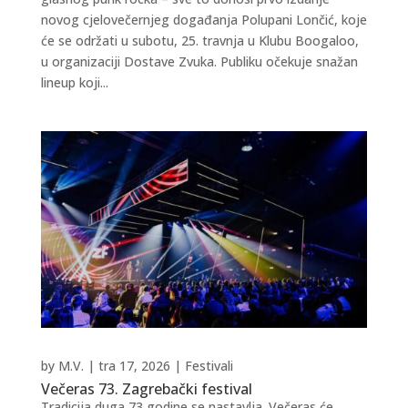
novog cjelovečernjeg događanja Polupani Lončić, koje
će se održati u subotu, 25. travnja u Klubu Boogaloo,
u organizaciji Dostave Zvuka. Publiku očekuje snažan
lineup koji...
by
M.V.
|
tra 17, 2026
|
Festivali
Večeras 73. Zagrebački festival
Tradicija duga 73 godine se nastavlja. Večeras će