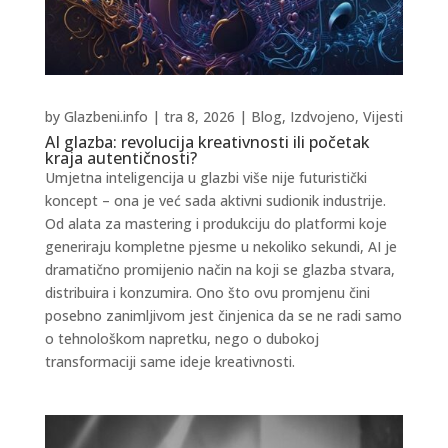
by
Glazbeni.info
|
tra 8, 2026
|
Blog
,
Izdvojeno
,
Vijesti
AI glazba: revolucija kreativnosti ili početak
kraja autentičnosti?
Umjetna inteligencija u glazbi više nije futuristički
koncept – ona je već sada aktivni sudionik industrije.
Od alata za mastering i produkciju do platformi koje
generiraju kompletne pjesme u nekoliko sekundi, AI je
dramatično promijenio način na koji se glazba stvara,
distribuira i konzumira. Ono što ovu promjenu čini
posebno zanimljivom jest činjenica da se ne radi samo
o tehnološkom napretku, nego o dubokoj
transformaciji same ideje kreativnosti.