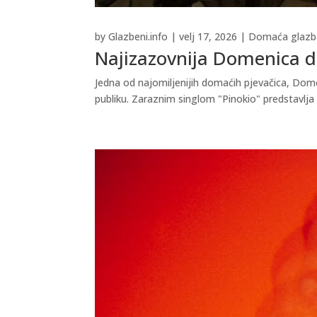
by
Glazbeni.info
|
velj 17, 2026
|
Domaća glazb
Najizazovnija Domenica do
Jedna od najomiljenijih domaćih pjevačica, Domen
publiku. Zaraznim singlom "Pinokio" predstavlja