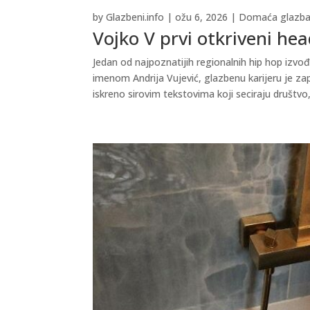
by
Glazbeni.info
|
ožu 6, 2026
|
Domaća glazb
Vojko V prvi otkriveni he
Jedan od najpoznatijih regionalnih hip hop izvođ
imenom Andrija Vujević, glazbenu karijeru je za
iskreno sirovim tekstovima koji seciraju društvo