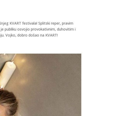
njeg KVART festivala! Splitski reper, pravim
e publiku osvojio provokativnim, duhovitim i
aciju. Vojko, dobro došao na KVART!