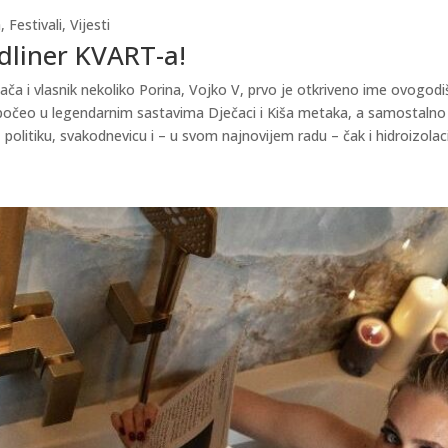
a
,
Festivali
,
Vijesti
adliner KVART-a!
ača i vlasnik nekoliko Porina, Vojko V, prvo je otkriveno ime ovogodiš
počeo u legendarnim sastavima Dječaci i Kiša metaka, a samostalno j
, politiku, svakodnevicu i – u svom najnovijem radu – čak i hidroizol