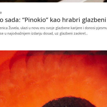
a
 sada: “Pinokio” kao hrabri glazbeni
ica Žuvela, ulazi u novu eru svoje glazbene karijere i donosi pjesmu 
 se u najodvažnijem izdanju dosad, uz glazbeni zaokret...