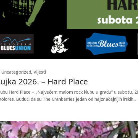
,
Uncategorized
,
Vijesti
žujka 2026. – Hard Place
u klubu Hard Place – „Najvećem malom rock klubu u gradu“ u subotu, 28
ores. Budući da su The Cranberries jedan od najznačajnijih irskih...