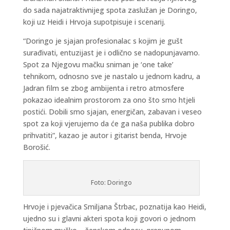
do sada najatraktivnijeg spota zaslužan je Doringo,
koji uz Heidi i Hrvoja supotpisuje i scenarij.
“Doringo je sjajan profesionalac s kojim je gušt
surađivati, entuzijast je i odlično se nadopunjavamo.
Spot za Njegovu mačku sniman je ‘one take’
tehnikom, odnosno sve je nastalo u jednom kadru, a
Jadran film se zbog ambijenta i retro atmosfere
pokazao idealnim prostorom za ono što smo htjeli
postići. Dobili smo sjajan, energičan, zabavan i veseo
spot za koji vjerujemo da će ga naša publika dobro
prihvatiti”, kazao je autor i gitarist benda, Hrvoje
Borošić.
Foto: Doringo
Hrvoje i pjevačica Smiljana Štrbac, poznatija kao Heidi,
ujedno su i glavni akteri spota koji govori o jednom