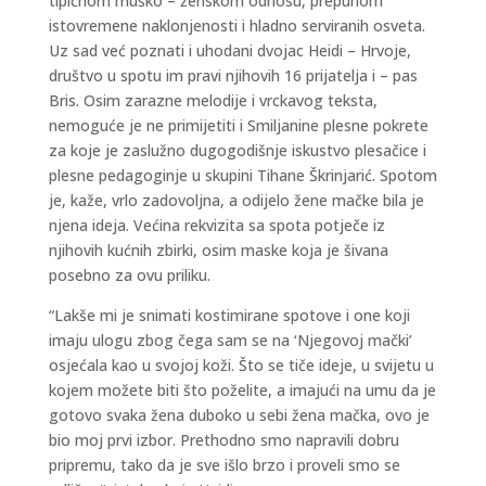
tipičnom muško – ženskom odnosu, prepunom
istovremene naklonjenosti i hladno serviranih osveta.
Uz sad već poznati i uhodani dvojac Heidi – Hrvoje,
društvo u spotu im pravi njihovih 16 prijatelja i – pas
Bris. Osim zarazne melodije i vrckavog teksta,
nemoguće je ne primijetiti i Smiljanine plesne pokrete
za koje je zaslužno dugogodišnje iskustvo plesačice i
plesne pedagoginje u skupini Tihane Škrinjarić. Spotom
je, kaže, vrlo zadovoljna, a odijelo žene mačke bila je
njena ideja. Većina rekvizita sa spota potječe iz
njihovih kućnih zbirki, osim maske koja je šivana
posebno za ovu priliku.
“Lakše mi je snimati kostimirane spotove i one koji
imaju ulogu zbog čega sam se na ‘Njegovoj mački’
osjećala kao u svojoj koži. Što se tiče ideje, u svijetu u
kojem možete biti što poželite, a imajući na umu da je
gotovo svaka žena duboko u sebi žena mačka, ovo je
bio moj prvi izbor. Prethodno smo napravili dobru
pripremu, tako da je sve išlo brzo i proveli smo se