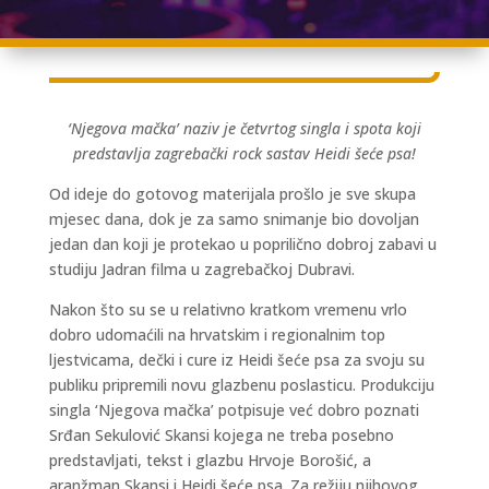
‘Njegova mačka’ naziv je četvrtog singla i spota koji
predstavlja zagrebački rock sastav Heidi šeće psa!
Od ideje do gotovog materijala prošlo je sve skupa
mjesec dana, dok je za samo snimanje bio dovoljan
jedan dan koji je protekao u poprilično dobroj zabavi u
studiju Jadran filma u zagrebačkoj Dubravi.
Nakon što su se u relativno kratkom vremenu vrlo
dobro udomaćili na hrvatskim i regionalnim top
ljestvicama, dečki i cure iz Heidi šeće psa za svoju su
publiku pripremili novu glazbenu poslasticu. Produkciju
singla ‘Njegova mačka’ potpisuje već dobro poznati
Srđan Sekulović Skansi kojega ne treba posebno
predstavljati, tekst i glazbu Hrvoje Borošić, a
aranžman Skansi i Heidi šeće psa. Za režiju njihovog