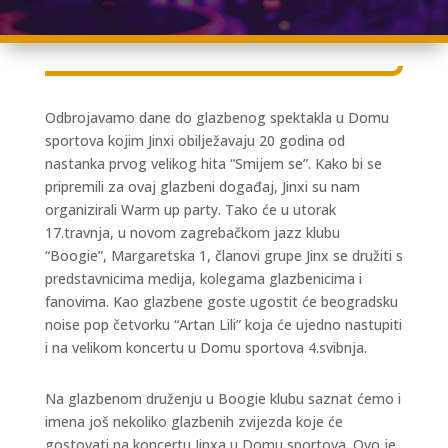
Odbrojavamo dane do glazbenog spektakla u Domu
sportova kojim Jinxi obilježavaju 20 godina od
nastanka prvog velikog hita “Smijem se”. Kako bi se
pripremili za ovaj glazbeni događaj, Jinxi su nam
organizirali Warm up party. Tako će u utorak
17.travnja, u novom zagrebačkom jazz klubu
“Boogie”, Margaretska 1, članovi grupe Jinx se družiti s
predstavnicima medija, kolegama glazbenicima i
fanovima. Kao glazbene goste ugostit će beogradsku
noise pop četvorku “Artan Lili” koja će ujedno nastupiti
i na velikom koncertu u Domu sportova 4.svibnja.
Na glazbenom druženju u Boogie klubu saznat ćemo i
imena još nekoliko glazbenih zvijezda koje će
gostovati na koncertu Jinxa u Domu sportova. Ovo je