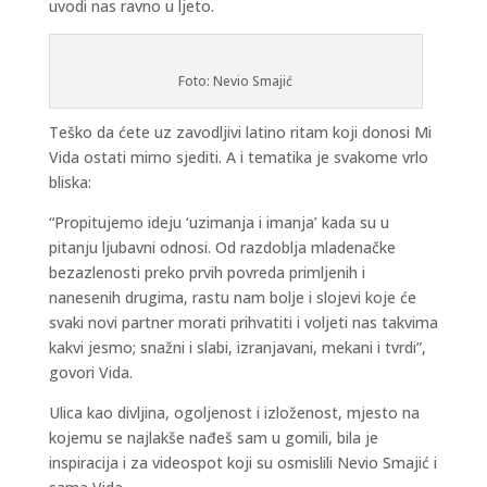
uvodi nas ravno u ljeto.
Foto: Nevio Smajić
Teško da ćete uz zavodljivi latino ritam koji donosi Mi
Vida ostati mirno sjediti. A i tematika je svakome vrlo
bliska:
“Propitujemo ideju ‘uzimanja i imanja’ kada su u
pitanju ljubavni odnosi. Od razdoblja mladenačke
bezazlenosti preko prvih povreda primljenih i
nanesenih drugima, rastu nam bolje i slojevi koje će
svaki novi partner morati prihvatiti i voljeti nas takvima
kakvi jesmo; snažni i slabi, izranjavani, mekani i tvrdi”,
govori Vida.
Ulica kao divljina, ogoljenost i izloženost, mjesto na
kojemu se najlakše nađeš sam u gomili, bila je
inspiracija i za videospot koji su osmislili Nevio Smajić i