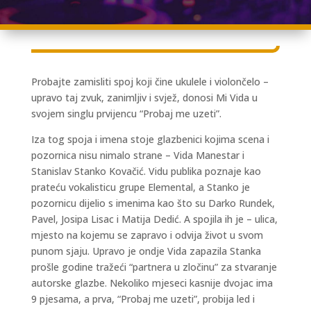
Probajte zamisliti spoj koji čine ukulele i violončelo –
upravo taj zvuk, zanimljiv i svjež, donosi Mi Vida u
svojem singlu prvijencu “Probaj me uzeti”.
Iza tog spoja i imena stoje glazbenici kojima scena i
pozornica nisu nimalo strane – Vida Manestar i
Stanislav Stanko Kovačić. Vidu publika poznaje kao
prateću vokalisticu grupe Elemental, a Stanko je
pozornicu dijelio s imenima kao što su Darko Rundek,
Pavel, Josipa Lisac i Matija Dedić. A spojila ih je – ulica,
mjesto na kojemu se zapravo i odvija život u svom
punom sjaju. Upravo je ondje Vida zapazila Stanka
prošle godine tražeći “partnera u zločinu” za stvaranje
autorske glazbe. Nekoliko mjeseci kasnije dvojac ima
9 pjesama, a prva, “Probaj me uzeti”, probija led i