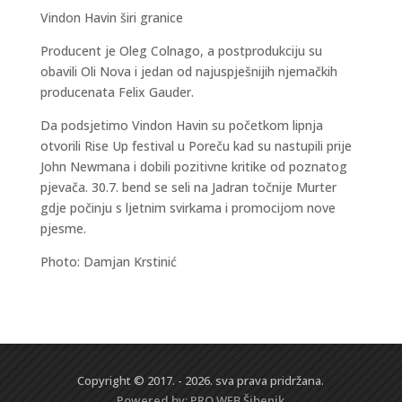
Vindon Havin širi granice
Producent je Oleg Colnago, a postprodukciju su
obavili Oli Nova i jedan od najuspješnijih njemačkih
producenata Felix Gauder.
Da podsjetimo Vindon Havin su početkom lipnja
otvorili Rise Up festival u Poreču kad su nastupili prije
John Newmana i dobili pozitivne kritike od poznatog
pjevača. 30.7. bend se seli na Jadran točnije Murter
gdje počinju s ljetnim svirkama i promocijom nove
pjesme.
Photo: Damjan Krstinić
Copyright © 2017. - 2026. sva prava pridržana.
Powered by:
PRO WEB
Šibenik