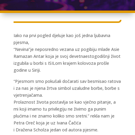
Iako na prvi pogled djeluje kao još jedna ljubavna
pjesma,
“Nevina”je neposredno vezana uz pogibiju mlade Asie
Ramazan Antar koja je svoj devetnaestogodišnji život
izgubila u borbi s ISILom krajem kolovoza prošle
godine u Siriji.
“Pjesmom smo pokušali dočarati sav besmisao ratova
i za nas je njena žrtva simbol uzaludne borbe, borbe s
vjetrenjačama.
Prolaznost života postavlja se kao vječno pitanje, a
mi koji imamo tu privilegiju ne živimo ga punim
plućima i ne znamo koliko smo sretni.” rekla nam je
Petra Oreč koja je uz Ivana Čačića
i Dražena Scholza jedan od autora pjesme.