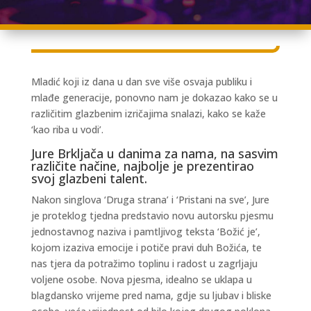
Mladić koji iz dana u dan sve više osvaja publiku i
mlađe generacije, ponovno nam je dokazao kako se u
različitim glazbenim izričajima snalazi, kako se kaže
‘kao riba u vodi’.
Jure Brkljača u danima za nama, na sasvim
različite načine, najbolje je prezentirao
svoj glazbeni talent.
Nakon singlova ‘Druga strana’ i ‘Pristani na sve’, Jure
je proteklog tjedna predstavio novu autorsku pjesmu
jednostavnog naziva i pamtljivog teksta ‘Božić je’,
kojom izaziva emocije i potiče pravi duh Božića, te
nas tjera da potražimo toplinu i radost u zagrljaju
voljene osobe. Nova pjesma, idealno se uklapa u
blagdansko vrijeme pred nama, gdje su ljubav i bliske