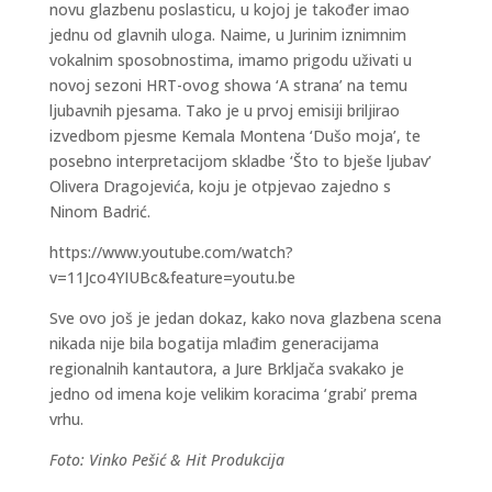
novu glazbenu poslasticu, u kojoj je također imao
jednu od glavnih uloga. Naime, u Jurinim iznimnim
vokalnim sposobnostima, imamo prigodu uživati u
novoj sezoni HRT-ovog showa ‘A strana’ na temu
ljubavnih pjesama. Tako je u prvoj emisiji briljirao
izvedbom pjesme Kemala Montena ‘Dušo moja’, te
posebno interpretacijom skladbe ‘Što to bješe ljubav’
Olivera Dragojevića, koju je otpjevao zajedno s
Ninom Badrić.
https://www.youtube.com/watch?
v=11Jco4YIUBc&feature=youtu.be
Sve ovo još je jedan dokaz, kako nova glazbena scena
nikada nije bila bogatija mlađim generacijama
regionalnih kantautora, a Jure Brkljača svakako je
jedno od imena koje velikim koracima ‘grabi’ prema
vrhu.
Foto: Vinko Pešić & Hit Produkcija