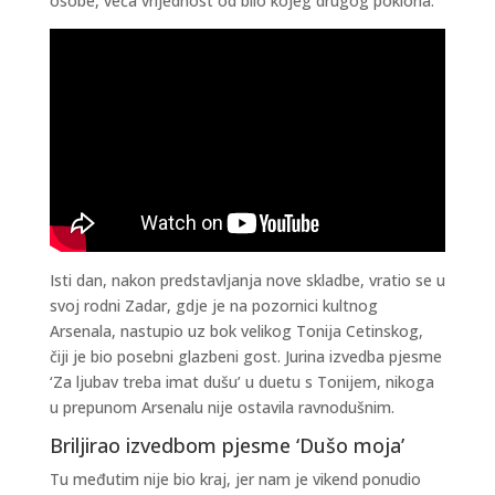
osobe, veća vrijednost od bilo kojeg drugog poklona.
Isti dan, nakon predstavljanja nove skladbe, vratio se u
svoj rodni Zadar, gdje je na pozornici kultnog
Arsenala, nastupio uz bok velikog Tonija Cetinskog,
čiji je bio posebni glazbeni gost. Jurina izvedba pjesme
‘Za ljubav treba imat dušu’ u duetu s Tonijem, nikoga
u prepunom Arsenalu nije ostavila ravnodušnim.
Briljirao izvedbom pjesme ‘Dušo moja’
Tu međutim nije bio kraj, jer nam je vikend ponudio