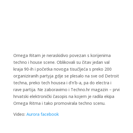
Omega Ritam je neraskidivo povezan s korijenima
techno i house scene. Oblikovali su čitav jedan val
kraja 90-ih i početka novoga tisućljeća s preko 200
organiziranih partyja gdje se plesalo na sve od Detroit
techna, preko tech housea i d’n’b-a, pa do electra i
rave partija. Ne zaboravimo i Techno.hr magazin – prvi
hrvatski elektronički časopis na kojem je radila ekipa
Omega Ritma i tako promovirala techno scenu.
Video:
Aurora facebook