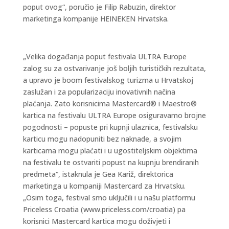
poput ovog“, poručio je Filip Rabuzin, direktor
marketinga kompanije HEINEKEN Hrvatska.
„Velika događanja poput festivala ULTRA Europe
zalog su za ostvarivanje još boljih turističkih rezultata,
a upravo je boom festivalskog turizma u Hrvatskoj
zaslužan i za popularizaciju inovativnih načina
plaćanja. Zato korisnicima Mastercard® i Maestro®
kartica na festivalu ULTRA Europe osiguravamo brojne
pogodnosti – popuste pri kupnji ulaznica, festivalsku
karticu mogu nadopuniti bez naknade, a svojim
karticama mogu plaćati i u ugostiteljskim objektima
na festivalu te ostvariti popust na kupnju brendiranih
predmeta“, istaknula je Gea Kariž, direktorica
marketinga u kompaniji Mastercard za Hrvatsku.
„Osim toga, festival smo uključili i u našu platformu
Priceless Croatia (www.priceless.com/croatia) pa
korisnici Mastercard kartica mogu doživjeti i