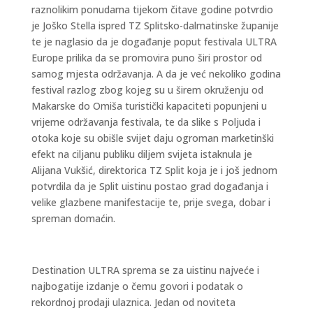
raznolikim ponudama tijekom čitave godine potvrdio
je Joško Stella ispred TZ Splitsko-dalmatinske županije
te je naglasio da je događanje poput festivala ULTRA
Europe prilika da se promovira puno širi prostor od
samog mjesta održavanja. A da je već nekoliko godina
festival razlog zbog kojeg su u širem okruženju od
Makarske do Omiša turistički kapaciteti popunjeni u
vrijeme održavanja festivala, te da slike s Poljuda i
otoka koje su obišle svijet daju ogroman marketinški
efekt na ciljanu publiku diljem svijeta istaknula je
Alijana Vukšić, direktorica TZ Split koja je i još jednom
potvrdila da je Split uistinu postao grad događanja i
velike glazbene manifestacije te, prije svega, dobar i
spreman domaćin.
Destination ULTRA sprema se za uistinu najveće i
najbogatije izdanje o čemu govori i podatak o
rekordnoj prodaji ulaznica. Jedan od noviteta