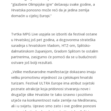
“glazbene Olimpijske igre“ dešavaju svake godine, a
Hrvatska ponosno može reći da je jedina zemlja
domaćin u cijeloj Europi.“
Tvrtka MPG Live uspjela se izboriti da festival ostane
u Hrvatskoj još pet godina, a dogovorena strateška
suradnja s hrvatskom Vladom, HTZ-om, Splitsko-
dalmatinskom županijom, Gradom Splitom te ostalim
partnerima, zasigurno će pomoći da se u budućnosti
ostvare još bolji rezultati.
„Velike međunarodne manifestacije dokazano imaju
veliku promotivnu vrijednost za cjelokupni hrvatski
turizam. Festival ULTRA Europe ima atribut svjetski
poznate atrakcije koja pridonosi stvaranju nove i
drugačije slike Hrvatske te tako izravno i pozitivno
utječe na konkurentnost naše zemlje na Mediteranu,
ali i u svijetu. Upravo smo zato i ove godine ponosni