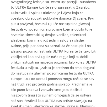
ovogodišnjeg izdanja su “warm up“ partyji Countdown
to ULTRA Europe koji će se organizirati u Zagrebu,
Dubrovniku i Splitu. Otkrivena je i vijest koja će
posebno obradovati poklonike domaće DJ scene. Prvi
put u povijesti, hrvatski DJ-i će nastupiti na glavnoj
festivalskoj pozornici, a prvo ime koje je dobilo tu je
hrvatsko-slovenski DJ dvojac Vanillaz, talentirani
glazbenici koji imaju još jedan razlog za slavlje.
Naime, prije par dana su saznali da će nastupiti i na
glavnoj pozornici festivala ULTRA Korea te će tako biti
zabilježeni kao prvi DJ-i iz naše regije koji su dobili
priliku nastupiti na najvećoj pozornici bilo kojeg ULTRA
festivala u svijetu. „Zaista je predivno da smo dogurali
do nastupa na glavnim pozornicama festivala ULTRA
Europe i ULTRA Korea i ponosno mogu reći da se sav
naš trud i rad proteklih godina isplatio. Pred nama je
bilo puno izazova i zahvalni smo Joeu Bašiću i
njegovom timu što su nam omogućili da se ostvari
naš san. Festivali kao ULTRA nas artiste stavljaju na
svjetsku mapu elektroničke glazbe i pravi su blagoslov.