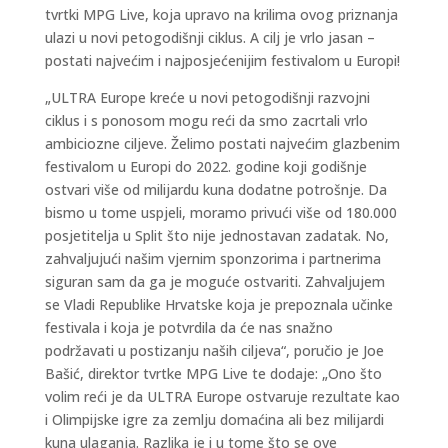
tvrtki MPG Live, koja upravo na krilima ovog priznanja
ulazi u novi petogodišnji ciklus. A cilj je vrlo jasan –
postati najvećim i najposjećenijim festivalom u Europi!
„ULTRA Europe kreće u novi petogodišnji razvojni
ciklus i s ponosom mogu reći da smo zacrtali vrlo
ambiciozne ciljeve. Želimo postati najvećim glazbenim
festivalom u Europi do 2022. godine koji godišnje
ostvari više od milijardu kuna dodatne potrošnje. Da
bismo u tome uspjeli, moramo privući više od 180.000
posjetitelja u Split što nije jednostavan zadatak. No,
zahvaljujući našim vjernim sponzorima i partnerima
siguran sam da ga je moguće ostvariti. Zahvaljujem
se Vladi Republike Hrvatske koja je prepoznala učinke
festivala i koja je potvrdila da će nas snažno
podržavati u postizanju naših ciljeva“, poručio je Joe
Bašić, direktor tvrtke MPG Live te dodaje: „Ono što
volim reći je da ULTRA Europe ostvaruje rezultate kao
i Olimpijske igre za zemlju domaćina ali bez milijardi
kuna ulaganja. Razlika je i u tome što se ove