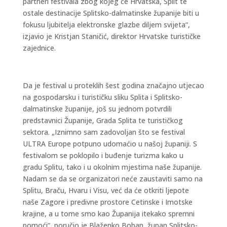
partneri festivala zbog kojeg će Hrvatska, Split te
ostale destinacije Splitsko-dalmatinske županije biti u
fokusu ljubitelja elektronske glazbe diljem svijeta“,
izjavio je Kristjan Staničić, direktor Hrvatske turističke
zajednice.
Da je festival u proteklih šest godina značajno utjecao
na gospodarsku i turističku sliku Splita i Splitsko-
dalmatinske županije, još su jednom potvrdili
predstavnici Županije, Grada Splita te turističkog
sektora. „Iznimno sam zadovoljan što se festival
ULTRA Europe potpuno udomaćio u našoj županiji. S
festivalom se poklopilo i buđenje turizma kako u
gradu Splitu, tako i u okolnim mjestima naše županije.
Nadam se da se organizatori neće zaustaviti samo na
Splitu, Braču, Hvaru i Visu, već da će otkriti ljepote
naše Zagore i predivne prostore Cetinske i Imotske
krajine, a u tome smo kao Županija itekako spremni
pomoći“, poručio je Blaženko Boban, župan Splitsko-