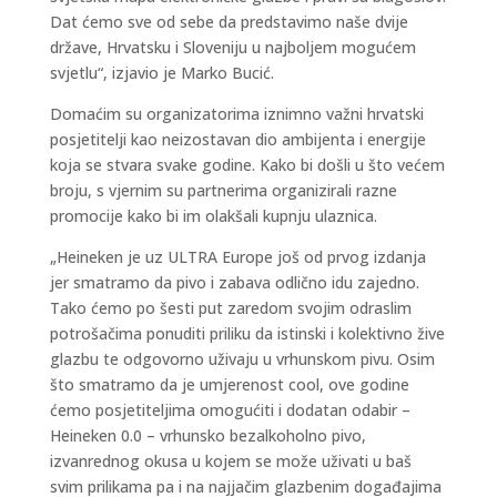
Dat ćemo sve od sebe da predstavimo naše dvije
države, Hrvatsku i Sloveniju u najboljem mogućem
svjetlu“, izjavio je Marko Bucić.
Domaćim su organizatorima iznimno važni hrvatski
posjetitelji kao neizostavan dio ambijenta i energije
koja se stvara svake godine. Kako bi došli u što većem
broju, s vjernim su partnerima organizirali razne
promocije kako bi im olakšali kupnju ulaznica.
„Heineken je uz ULTRA Europe još od prvog izdanja
jer smatramo da pivo i zabava odlično idu zajedno.
Tako ćemo po šesti put zaredom svojim odraslim
potrošačima ponuditi priliku da istinski i kolektivno žive
glazbu te odgovorno uživaju u vrhunskom pivu. Osim
što smatramo da je umjerenost cool, ove godine
ćemo posjetiteljima omogućiti i dodatan odabir –
Heineken 0.0 – vrhunsko bezalkoholno pivo,
izvanrednog okusa u kojem se može uživati u baš
svim prilikama pa i na najjačim glazbenim događajima