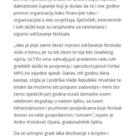
dalmatinske županije koji je dodao da će i ove godine
pomoći organizaciju kako financijski tako i
organizacijski u vidu smještaja, liječničkih, interventnih
i svih službi koje su neophodne za nesmetano i
sigurno održavanje festivala.
„Iako je prije samo deset mjeseci održavanje festivala
visilo o koncu jer su bili izbori te nije bilo Gradskog
vijeća, ULTRU smo zahvaljujući predanom radu svih
gradskih službi te povjerenju i vjerodostojnosti tvrtke
MPG svi zajedno spasili. Danas, niti godinu dana
kasnije, stigla je i podrška Vlade Republike Hrvatske te
mislim da možemo biti potpuno zadovoljni i mirni što
ćemo sljedećih pet godina ostati domaćini ovom
velebnom događaju u našem Splitu, sa svom
infrastrukturom i pozitivnim posljedicama koje festival
donosi za naše gospodarstvo i turizam“, izjavio je
Andro Krstulović Opara, gradonačelnik Splita.
Da se ustrajno gradi slika destinacije s brojnim i