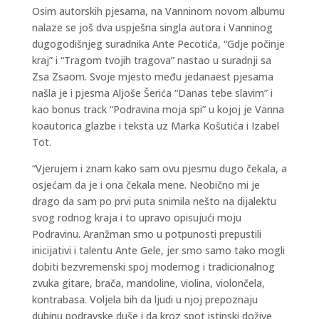
Osim autorskih pjesama, na Vanninom novom albumu
nalaze se još dva uspješna singla autora i Vanninog
dugogodišnjeg suradnika Ante Pecotića, “Gdje počinje
kraj” i “Tragom tvojih tragova” nastao u suradnji sa
Zsa Zsaom. Svoje mjesto među jedanaest pjesama
našla je i pjesma Aljoše Šerića “Danas tebe slavim” i
kao bonus track “Podravina moja spi” u kojoj je Vanna
koautorica glazbe i teksta uz Marka Košutića i Izabel
Tot.
“Vjerujem i znam kako sam ovu pjesmu dugo čekala, a
osjećam da je i ona čekala mene. Neobično mi je
drago da sam po prvi puta snimila nešto na dijalektu
svog rodnog kraja i to upravo opisujući moju
Podravinu. Aranžman smo u potpunosti prepustili
inicijativi i talentu Ante Gele, jer smo samo tako mogli
dobiti bezvremenski spoj modernog i tradicionalnog
zvuka gitare, brača, mandoline, violina, violončela,
kontrabasa. Voljela bih da ljudi u njoj prepoznaju
dubinu podravske duše i da kroz spot istinski dožive