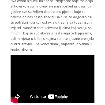
“Na ovom albumu nalaze se izmiješane boje melodija i
stihova koje su mi okupirale misli posljednje dvije, tri
godine sve sa željom da postanu pjesme koje će
nekima od nas nešto značiti. Da bi se to dogodilo bili
su potrebni ljudi koji ostavljaju trag, a da toga nisu ni
svjesni. Naročito sam zahvalna ljudima koji sviraju sa
mnom i koji su sudjelovali u nastajanju ovih pjesama,
dali mi vjetar u leđa i s kojima sam te pjesme prenijela
publici izravno – na koncertima”, objasnila je Vanna u
knjižici albuma.