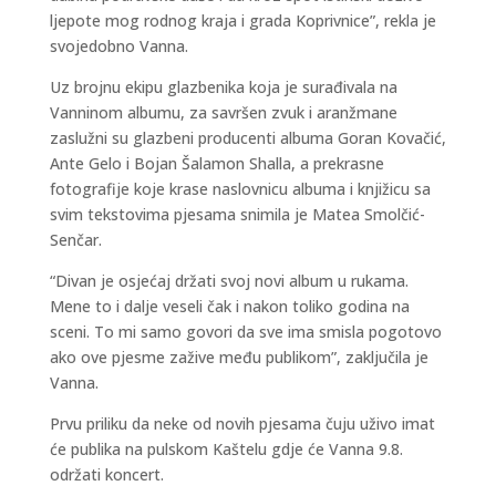
ljepote mog rodnog kraja i grada Koprivnice”, rekla je
svojedobno Vanna.
Uz brojnu ekipu glazbenika koja je surađivala na
Vanninom albumu, za savršen zvuk i aranžmane
zaslužni su glazbeni producenti albuma Goran Kovačić,
Ante Gelo i Bojan Šalamon Shalla, a prekrasne
fotografije koje krase naslovnicu albuma i knjižicu sa
svim tekstovima pjesama snimila je Matea Smolčić-
Senčar.
“Divan je osjećaj držati svoj novi album u rukama.
Mene to i dalje veseli čak i nakon toliko godina na
sceni. To mi samo govori da sve ima smisla pogotovo
ako ove pjesme zažive među publikom”, zaključila je
Vanna.
Prvu priliku da neke od novih pjesama čuju uživo imat
će publika na pulskom Kaštelu gdje će Vanna 9.8.
održati koncert.