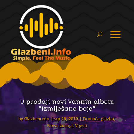
U prodaji novi Vannin album
“Izmiješane boje”
by
Glazbeni.info
srp 26, 2019
Domaća glazba
,
Nova izdanja
,
Vijesti