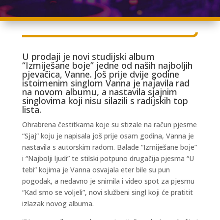
U prodaji je novi studijski album
“Izmiješane boje” jedne od naših najboljih
pjevačica, Vanne. Još prije dvije godine
istoimenim singlom Vanna je najavila rad
na novom albumu, a nastavila sjajnim
singlovima koji nisu silazili s radijskih top
lista.
Ohrabrena čestitkama koje su stizale na račun pjesme
“Sjaj” koju je napisala još prije osam godina, Vanna je
nastavila s autorskim radom. Balade “Izmiješane boje”
i “Najbolji ljudi” te stilski potpuno drugačija pjesma “U
tebi” kojima je Vanna osvajala eter bile su pun
pogodak, a nedavno je snimila i video spot za pjesmu
“Kad smo se voljeli”, novi službeni singl koji će pratitit
izlazak novog albuma.